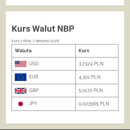
Kurs Walut NBP
Kurs z dnia: 7 sierpnia 2026
Waluta
Kurs
USD
3.7324 PLN
EUR
4.301 PLN
GBP
5.0172 PLN
JPY
0.023565 PLN