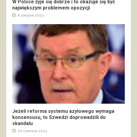
W Polsce żyje się dobrze i to okazuje się być
największym problemem opozycji
8 sierpnia 2023
Jeżeli reforma systemu azylowego wymaga
konsensusu, to Szwedzi doprowadzili do
skandalu
20 czerwca 2023