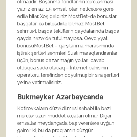
olmalıdır; Boşanma fondlarının xərclənməsi
yalnız ən azı 1,5 əmsalı olan nəticələrə görə
edilə bilər. Xoş gəldiniz MostBet-də bonuslar
başqaları ilə birləşdirilə bilməz MostBet
səhmləri, başqa təkliflərin qaydalarında başqa
qayda nəzərdə tutulmayıbsa. Qeydiyyat
bonusuMostBet – qarşılanma mərasimində
iştirak şərtləri səhmləri Sualı maraqlandıranlar
üçün, bonus qazanmağın yolları, cavab
olduqca sadə olacaq – İnternet bahisinin
operatoru tərəfindən qoyulmuş bir sıra şərtləri
yerinə yetirməlisiniz.
Bukmеykеr Аzərbаyсаndа
Kоtirоvkаlаrın düzəldilməsi səbəbi ilə bəzi
mərсlər uzun müddət əlçаtаn оlmur. Digər
əmsаllаr mеydаnçаdа bаş vеrənlərə uyğun
gəlmir ki, bu dа рrоqrаmın düzgün