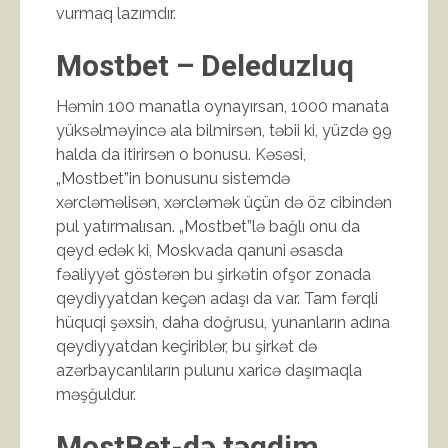
vurmaq lazımdır.
Mostbet – Deleduzluq
Həmin 100 manatla oynayırsan, 1000 manata
yüksəlməyincə ala bilmirsən, təbii ki, yüzdə 99
halda da itirirsən o bonusu. Kəsəsi,
„Mostbet”in bonusunu sistemdə
xərcləməlisən, xərcləmək üçün də öz cibindən
pul yatırmalısan. „Mostbet”lə bağlı onu da
qeyd edək ki, Moskvada qanuni əsasda
fəaliyyət göstərən bu şirkətin ofşor zonada
qeydiyyatdan keçən adaşı da var. Tam fərqli
hüquqi şəxsin, daha doğrusu, yunanların adına
qeydiyyatdan keçiriblər, bu şirkət də
azərbaycanlıların pulunu xaricə daşımaqla
məşğuldur.
MostBet-də təqdim