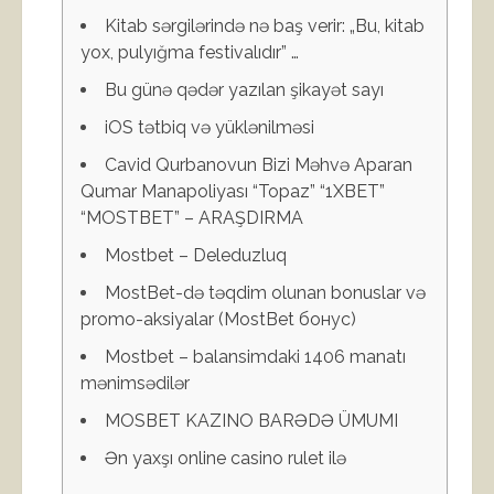
Kitab sərgilərində nə baş verir: „Bu, kitab
yox, pulyığma festivalıdır” …
Bu günə qədər yazılan şikayət sayı
iOS tətbiq və yüklənilməsi
Cavid Qurbanovun Bizi Məhvə Aparan
Qumar Manapoliyası “Topaz” “1XBET”
“MOSTBET” – ARAŞDIRMA
Mostbet – Deleduzluq
MostBet-də təqdim olunan bonuslar və
promo-aksiyalar (MostBet бонус)
Mostbet – balansimdaki 1406 manatı
mənimsədilər
MOSBET KAZINO BARƏDƏ ÜMUMI
Ən yaxşı online casino rulet ilə