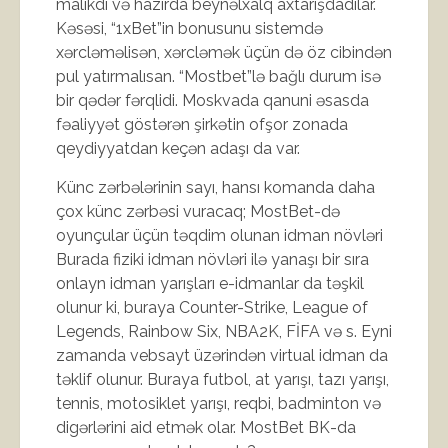
malikdi və hazırda beynəlxalq axtarışdadılar.
Kəsəsi, “1xBet”in bonusunu sistemdə
xərcləməlisən, xərcləmək üçün də öz cibindən
pul yatırmalısan. “Mostbet”lə bağlı durum isə
bir qədər fərqlidi. Moskvada qanuni əsasda
fəaliyyət göstərən şirkətin ofşor zonada
qeydiyyatdan keçən adaşı da var.
Künc zərbələrinin sayı, hansı komanda daha
çox künc zərbəsi vuracaq; MostBet-də
oyunçular üçün təqdim olunan idman növləri
Burada fiziki idman növləri ilə yanaşı bir sıra
onlayn idman yarışları e-idmanlar da təşkil
olunur ki, buraya Counter-Strike, League of
Legends, Rainbow Six, NBA2K, FİFA və s. Eyni
zamanda vebsayt üzərindən virtual idman da
təklif olunur. Buraya futbol, at yarışı, tazı yarışı,
tennis, motosiklet yarışı, reqbi, badminton və
digərlərini aid etmək olar. MostBet BK-da