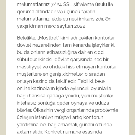
məlumatlarınız 7/24 SSL şifrələmə üsulu ilə
qoruma altındadır və üçüncü tərəfin
məlumatlarınızı əldə etməsi imkansızdır. Ən
yaxşı idman mərc saytları 2022
Beləliklə, „Mostbet” kimi adı çəkilən kontorlar
dövlət nəzarətindən tam kənarda işləyirlər ki,
bu da onların etibarsızlığına dair ən ciddi
sübutdur. İkincisi, dövlət qarşısında heç bir
məsuliyyət və öhdəlik hiss etməyən kontorlar
müştərilərə ən geniş xidmətlər, o sıradan
onlayn kazino da təklif edir. Təbii ki, belə
online kazinoların işində əyləncəli oyunlarla
bağlı hansısa qadağa yoxdu, yəni müştərilər
intəhasız sonluğa qədər oynaya və uduza
bilərlər. Ölkəsinin vergi orqanlarında problemlə
üzləşən istənilən müştəri artıq kontorun
yardımına bel bağlamamalı, günahı özündə
axtarmalıdır. Konkret nümunə əsasında