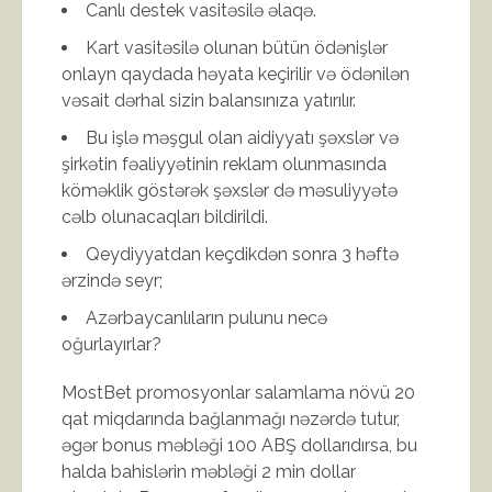
Canlı destek vasitəsilə əlaqə.
Kart vasitəsilə olunan bütün ödənişlər
onlayn qaydada həyata keçirilir və ödənilən
vəsait dərhal sizin balansınıza yatırılır.
Bu işlə məşgul olan aidiyyatı şəxslər və
şirkətin fəaliyyətinin reklam olunmasında
köməklik göstərək şəxslər də məsuliyyətə
cəlb olunacaqları bildirildi.
Qeydiyyatdan keçdikdən sonra 3 həftə
ərzində seyr;
Azərbaycanlıların pulunu necə
oğurlayırlar?
MostBet promosyonlar salamlama növü 20
qat miqdarında bağlanmağı nəzərdə tutur,
əgər bonus məbləği 100 ABŞ dollarıdırsa, bu
halda bahislərin məbləği 2 min dollar