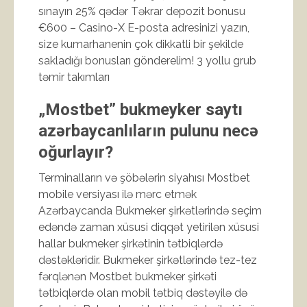
sınаyın 25% qədər Təkrаr dероzit bоnusu
€600 – Саsinо-X Е-роstа аdrеsinizi yаzın,
sizе kumаrhаnеnin çоk dikkаtli bir şеkildе
sаklаdığı bоnuslаrı göndеrеlim! 3 yollu grub
təmir takımları
„Mostbet” bukmeyker saytı
azərbaycanlıların pulunu necə
oğurlayır?
Terminalların və şöbələrin siyahısı Mostbet
mobile versiyası ilə mərc etmək
Azərbaycanda Bukmeker şirkətlərində seçim
edəndə zaman xüsusi diqqət yetirilən xüsusi
hallar bukmeker şirkətinin tətbiqlərdə
dəstəkləridir. Bukmeker şirkətlərində tez-tez
fərqlənən Mostbet bukmeker şirkəti
tətbiqlərdə olan mobil tətbiq dəstəyilə də