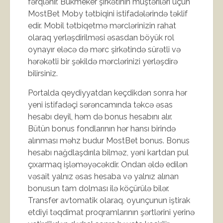
fərqlənir. Bukmeker şirkətinin müştəriləri üçün
MostBet Moby tətbiqini istifadələrində təklif
edir. Mobil tətbiqetmə mərclərinizin rahat
olaraq yerləşdirilməsi əsasdan böyük rol
oynayır eləcə də mərc şirkətində sürətli və
hərəkətli bir şəkildə mərclərinizi yerləşdirə
bilirsiniz.
Portalda qeydiyyatdan keçdikdən sonra hər
yeni istifadəçi sərəncamında təkcə əsas
hesabı deyil, həm də bonus hesabını alır.
Bütün bonus fondlarının hər hansı birində
alınması məhz budur MostBet bonus. Bonus
hesabı nağdlaşdırıla bilməz, yəni kartdan pul
çıxarmaq işləməyəcəkdir. Ondan əldə edilən
vəsait yalnız əsas hesaba və yalnız alınan
bonusun tam dolması ilə köçürülə bilər.
Transfer avtomatik olaraq, oyunçunun iştirak
etdiyi təqdimat proqramlarının şərtlərini yerinə