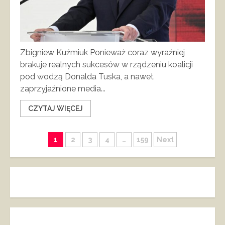
Zbigniew Kuźmiuk Ponieważ coraz wyraźniej
brakuje realnych sukcesów w rządzeniu koalicji
pod wodzą Donalda Tuska, a nawet
zaprzyjaźnione media...
CZYTAJ WIĘCEJ
Stronicowanie
1
2
3
4
…
159
Next
wpisów