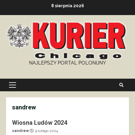
Skip
8 sierpnia 2026
to
content
NAJLEPSZY PORTAL POLONIJNY
Primary
Menu
sandrew
Wiosna Ludów 2024
sandrew
9 lutego 2024