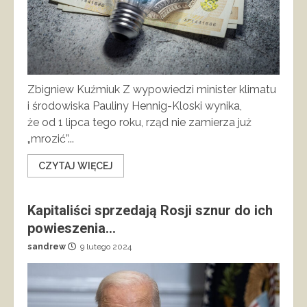
Zbigniew Kuźmiuk Z wypowiedzi minister klimatu
i środowiska Pauliny Hennig-Kloski wynika,
że od 1 lipca tego roku, rząd nie zamierza już
„mrozić”...
CZYTAJ WIĘCEJ
Kapitaliści sprzedają Rosji sznur do ich
powieszenia…
sandrew
9 lutego 2024