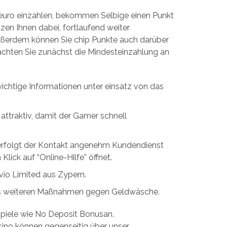
euro einzahlen, bekommen Selbige einen Punkt
zen Ihnen dabei, fortlaufend weiter
ßerdem können Sie chip Punkte auch darüber
achten Sie zunächst die Mindesteinzahlung an
wichtige Informationen unter einsatz von das
e attraktiv, damit der Gamer schnell
erfolgt der Kontakt angenehm Kundendienst
Klick auf “Online-Hilfe” öffnet.
vio Limited aus Zypern.
 des weiteren Maßnahmen gegen Geldwäsche.
ispiele wie No Deposit Bonusan.
no können gegenseitig über unser