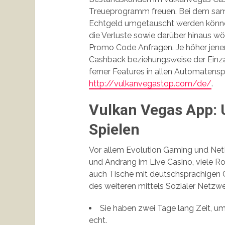
Treueprogramm freuen. Bei dem samme
Echtgeld umgetauscht werden könne
die Verluste sowie darüber hinaus w
Promo Code Anfragen. Je höher jener
Cashback beziehungsweise der Einz
ferner Features in allen Automatenspi
http://vulkanvegastop.com/de/
.
Vulkan Vegas App:
Spielen
Vor allem Evolution Gaming und NetE
und Andrang im Live Casino, viele Rou
auch Tische mit deutschsprachigen Cr
des weiteren mittels Sozialer Netzw
Sie haben zwei Tage lang Zeit, um
echt.