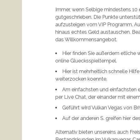
Immer, wenn Selbige mindestens 10 
gutgeschrieben. Die Punkte unterstüt
aufzusteigen vom VIP Programm. Au
hinaus echtes Geld austauschen. Be
das Willkommensangebot.
Hier finden Sie außerdem etliche 
online Gluecksspieltempel.
Hier ist mehrheitlich schnelle Hilf
weiterzocken koennte.
Am einfachsten und einfachsten 
per Live Chat, der einander mit einem 
Geführt wird Vulkan Vegas von Bri
Auf der anderen S. greifen hier
Alternativ bieten unsereins auch Fre
Bestandskunden im Vulkanvegas Casi