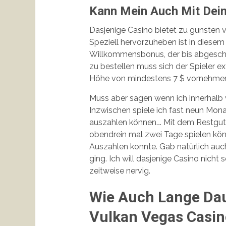
Kann Mein Auch Mit Dei
Dasjenige Casino bietet zu gunsten 
Speziell hervorzuheben ist in diesem 
Willkommensbonus, der bis abgesch
zu bestellen muss sich der Spieler ex
Höhe von mindestens 7 $ vornehme
Muss aber sagen wenn ich innerhalb v
Inzwischen spiele ich fast neun Mon
auszahlen können…. Mit dem Restguth
obendrein mal zwei Tage spielen kön
Auszahlen konnte. Gab natürlich auc
ging. Ich will dasjenige Casino nicht
zeitweise nervig.
Wie Auch Lange Da
Vulkan Vegas Casin