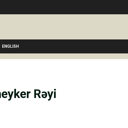
ENGLISH
eyker Rəyi