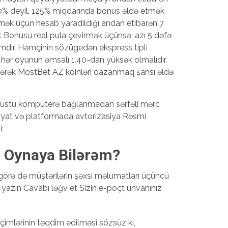
0% deyil, 125% miqdarında bonus əldə etmək
etmək üçün hesab yaradıldığı andan etibarən 7
 Bonusu real pula çevirmək üçünsə, azı 5 dəfə
mdır. Həmçinin sözügedən ekspress tipli
 hər oyunun əmsalı 1.40-dan yüksək olmalıdır.
dərək MostBet AZ koinləri qazanmaq şansı əldə
olüstü kompüterə bağlanmadan sərfəli mərc
yyat və platformada avtorizasiya Rəsmi
;
 Oynaya Bilərəm?
na görə də müştərilərin şəxsi məlumatları üçüncü
b yazın Cavabı ləğv et Sizin e-poçt ünvanınız
çimlərinin təqdim edilməsi sözsüz ki,