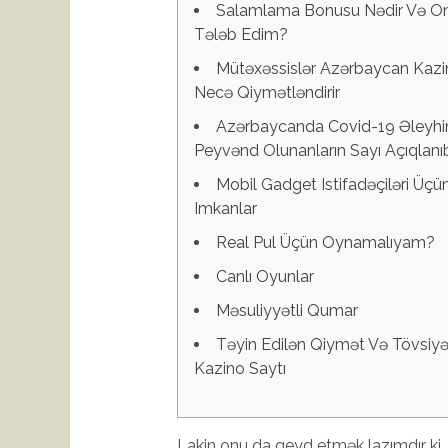
Salamlama Bonusu Nədir Və O
Tələb Edim?
Mütəxəssislər Azərbaycan Kazin
Necə Qiymətləndirir
Azərbaycanda Covid-19 Əleyhi
Peyvənd Olunanların Sayı Açıqlanı
Mobil Gadget Istifadəçiləri Üçü
Imkanlar
Real Pul Üçün Oynamalıyam?
Canlı Oyunlar
Məsuliyyətli Qumar
Təyin Edilən Qiymət Və Tövsiyə
Kazino Saytı
Lakin onu da qeyd etmək lazımdır ki,