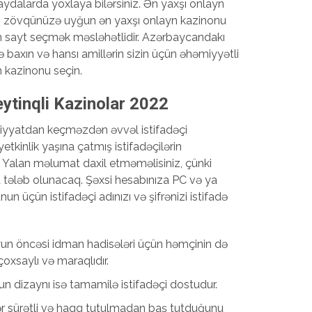
ydalarda yoxlaya bilərsiniz. Ən yaxşı onlayn
si zövqünüzə uyğun ən yaxşı onlayn kazinonu
 sayt seçmək məsləhətlidir. Azərbaycandakı
 baxın və hansı amillərin sizin üçün əhəmiyyətli
 kazinonu seçin.
tinqli Kazinolar 2022
yyatdan keçməzdən əvvəl istifadəçi
etkinlik yaşına çatmış istifadəçilərin
. Yalan məlumat daxil etməməlisiniz, çünki
 tələb olunacaq. Şəxsi hesabınıza PC və ya
nun üçün istifadəçi adınızı və şifrənizi istifadə
n öncəsi idman hadisələri üçün həmçinin də
çoxsaylı və maraqlıdır.
 dizaynı isə tamamilə istifadəçi dostudur.
r sürətli və haqq tutulmadan baş tutduğunu