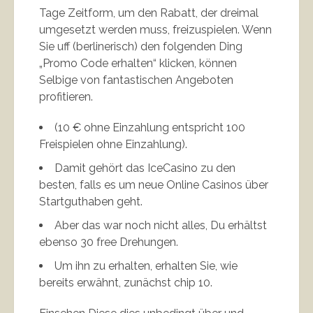
Tage Zeitform, um den Rabatt, der dreimal
umgesetzt werden muss, freizuspielen. Wenn
Sie uff (berlinerisch) den folgenden Ding
„Promo Code erhalten“ klicken, können
Selbige von fantastischen Angeboten
profitieren.
(10 € ohne Einzahlung entspricht 100
Freispielen ohne Einzahlung).
Damit gehört das IceCasino zu den
besten, falls es um neue Online Casinos über
Startguthaben geht.
Aber das war noch nicht alles, Du erhältst
ebenso 30 free Drehungen.
Um ihn zu erhalten, erhalten Sie, wie
bereits erwähnt, zunächst chip 10.