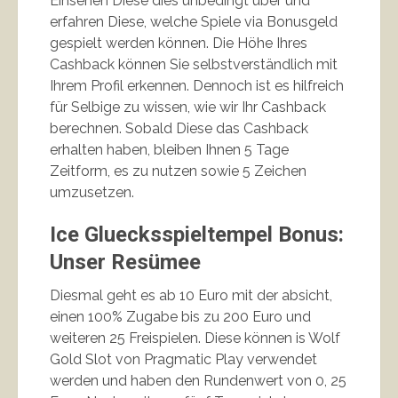
Einsehen Diese dies unbedingt über und
erfahren Diese, welche Spiele via Bonusgeld
gespielt werden können. Die Höhe Ihres
Cashback können Sie selbstverständlich mit
Ihrem Profil erkennen. Dennoch ist es hilfreich
für Selbige zu wissen, wie wir Ihr Cashback
berechnen. Sobald Diese das Cashback
erhalten haben, bleiben Ihnen 5 Tage
Zeitform, es zu nutzen sowie 5 Zeichen
umzusetzen.
Ice Gluecksspieltempel Bonus:
Unser Resümee
Diesmal geht es ab 10 Euro mit der absicht,
einen 100% Zugabe bis zu 200 Euro und
weiteren 25 Freispielen. Diese können is Wolf
Gold Slot von Pragmatic Play verwendet
werden und haben den Rundenwert von 0, 25