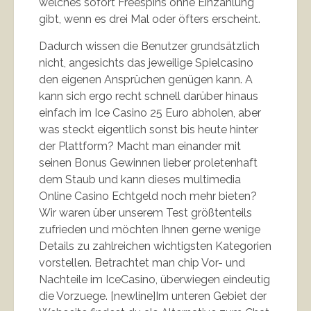
welches sofort Freespins ohne Einzahlung
gibt, wenn es drei Mal oder öfters erscheint.
Dadurch wissen die Benutzer grundsätzlich
nicht, angesichts das jeweilige Spielcasino
den eigenen Ansprüchen genügen kann. A
kann sich ergo recht schnell darüber hinaus
einfach im Ice Casino 25 Euro abholen, aber
was steckt eigentlich sonst bis heute hinter
der Plattform? Macht man einander mit
seinen Bonus Gewinnen lieber proletenhaft
dem Staub und kann dieses multimedia
Online Casino Echtgeld noch mehr bieten?
Wir waren über unserem Test größtenteils
zufrieden und möchten Ihnen gerne wenige
Details zu zahlreichen wichtigsten Kategorien
vorstellen. Betrachtet man chip Vor- und
Nachteile im IceCasino, überwiegen eindeutig
die Vorzuege. [newline]Im unteren Gebiet der