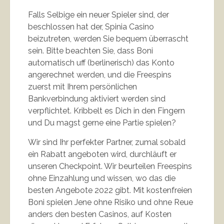
Falls Selbige ein neuer Spieler sind, der
beschlossen hat der, Spinia Casino
beizutreten, werden Sie bequem überrascht
sein. Bitte beachten Sie, dass Boni
automatisch uff (berlinerisch) das Konto
angerechnet werden, und die Freespins
zuerst mit Ihrem persönlichen
Bankverbindung aktiviert werden sind
verpflichtet. Kribbelt es Dich in den Fingern
und Du magst gerne eine Partie spielen?
Wir sind Ihr perfekter Partner, zumal sobald
ein Rabatt angeboten wird, durchläuft er
unseren Checkpoint. Wir beurteilen Freespins
ohne Einzahlung und wissen, wo das die
besten Angebote 2022 gibt. Mit kostenfreien
Boni spielen Jene ohne Risiko und ohne Reue
anders den besten Casinos, auf Kosten