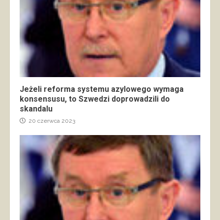
Jeżeli reforma systemu azylowego wymaga
konsensusu, to Szwedzi doprowadzili do
skandalu
20 czerwca 2023