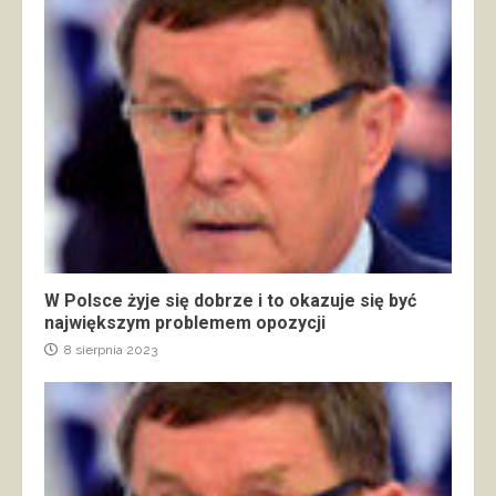
W Polsce żyje się dobrze i to okazuje się być
największym problemem opozycji
8 sierpnia 2023