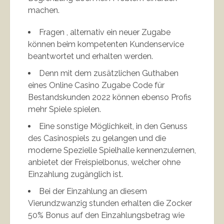
machen.
Fragen , alternativ ein neuer Zugabe
können beim kompetenten Kundenservice
beantwortet und erhalten werden.
Denn mit dem zusätzlichen Guthaben
eines Online Casino Zugabe Code für
Bestandskunden 2022 können ebenso Profis
mehr Spiele spielen.
Eine sonstige Möglichkeit, in den Genuss
des Casinospiels zu gelangen und die
moderne Spezielle Spielhalle kennenzulernen,
anbietet der Freispielbonus, welcher ohne
Einzahlung zugänglich ist.
Bei der Einzahlung an diesem
Vierundzwanzig stunden erhalten die Zocker
50% Bonus auf den Einzahlungsbetrag wie