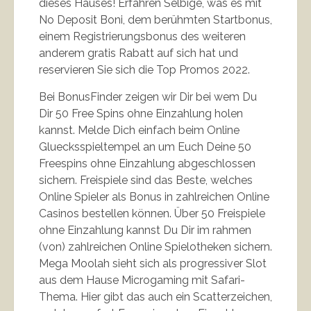
dieses Hauses! Erfahren Selbige, was es mit
No Deposit Boni, dem berühmten Startbonus,
einem Registrierungsbonus des weiteren
anderem gratis Rabatt auf sich hat und
reservieren Sie sich die Top Promos 2022.
Bei BonusFinder zeigen wir Dir bei wem Du
Dir 50 Free Spins ohne Einzahlung holen
kannst. Melde Dich einfach beim Online
Gluecksspieltempel an um Euch Deine 50
Freespins ohne Einzahlung abgeschlossen
sichern. Freispiele sind das Beste, welches
Online Spieler als Bonus in zahlreichen Online
Casinos bestellen können. Über 50 Freispiele
ohne Einzahlung kannst Du Dir im rahmen
(von) zahlreichen Online Spielotheken sichern.
Mega Moolah sieht sich als progressiver Slot
aus dem Hause Microgaming mit Safari-
Thema. Hier gibt das auch ein Scatterzeichen,