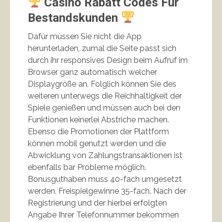
Casino Rabatt Codes Für
Bestandskunden
Dafür müssen Sie nicht die App
herunterladen, zumal die Seite passt sich
durch ihr responsives Design beim Aufruf im
Browser ganz automatisch welcher
Displaygröße an. Folglich können Sie des
weiteren unterwegs die Reichhaltigkeit der
Spiele genießen und müssen auch bei den
Funktionen keinerlei Abstriche machen.
Ebenso die Promotionen der Plattform
können mobil genutzt werden und die
Abwicklung von Zahlungstransaktionen ist
ebenfalls bar Probleme möglich.
Bonusguthaben muss 40-fach umgesetzt
werden, Freispielgewinne 35-fach. Nach der
Registrierung und der hierbei erfolgten
Angabe Ihrer Telefonnummer bekommen