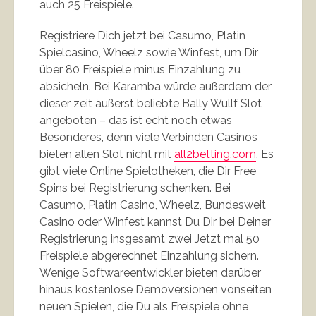
auch 25 Freispiele.
Registriere Dich jetzt bei Casumo, Platin
Spielcasino, Wheelz sowie Winfest, um Dir
über 80 Freispiele minus Einzahlung zu
absicheln. Bei Karamba würde außerdem der
dieser zeit äußerst beliebte Bally Wullf Slot
angeboten – das ist echt noch etwas
Besonderes, denn viele Verbinden Casinos
bieten allen Slot nicht mit
all2betting.com
. Es
gibt viele Online Spielotheken, die Dir Free
Spins bei Registrierung schenken. Bei
Casumo, Platin Casino, Wheelz, Bundesweit
Casino oder Winfest kannst Du Dir bei Deiner
Registrierung insgesamt zwei Jetzt mal 50
Freispiele abgerechnet Einzahlung sichern.
Wenige Softwareentwickler bieten darüber
hinaus kostenlose Demoversionen vonseiten
neuen Spielen, die Du als Freispiele ohne