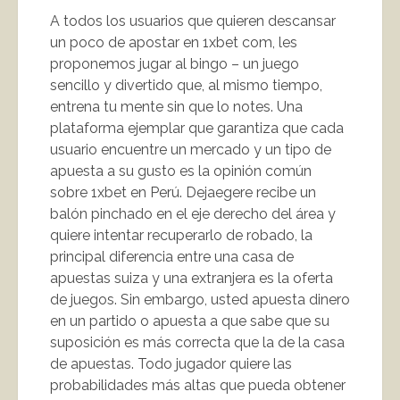
A todos los usuarios que quieren descansar
un poco de apostar en 1xbet com, les
proponemos jugar al bingo – un juego
sencillo y divertido que, al mismo tiempo,
entrena tu mente sin que lo notes. Una
plataforma ejemplar que garantiza que cada
usuario encuentre un mercado y un tipo de
apuesta a su gusto es la opinión común
sobre 1xbet en Perú. Dejaegere recibe un
balón pinchado en el eje derecho del área y
quiere intentar recuperarlo de robado, la
principal diferencia entre una casa de
apuestas suiza y una extranjera es la oferta
de juegos. Sin embargo, usted apuesta dinero
en un partido o apuesta a que sabe que su
suposición es más correcta que la de la casa
de apuestas. Todo jugador quiere las
probabilidades más altas que pueda obtener