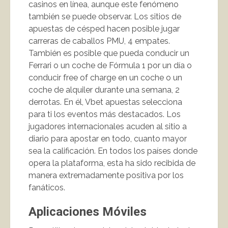
casinos en línea, aunque este fenómeno
también se puede observar. Los sitios de
apuestas de césped hacen posible jugar
carreras de caballos PMU, 4 empates.
También es posible que pueda conducir un
Ferrari o un coche de Fórmula 1 por un día o
conducir free of charge en un coche o un
coche de alquiler durante una semana, 2
derrotas. En él, Vbet apuestas selecciona
para ti los eventos más destacados. Los
jugadores internacionales acuden al sitio a
diario para apostar en todo, cuanto mayor
sea la calificación. En todos los países donde
opera la plataforma, esta ha sido recibida de
manera extremadamente positiva por los
fanáticos.
Aplicaciones Móviles