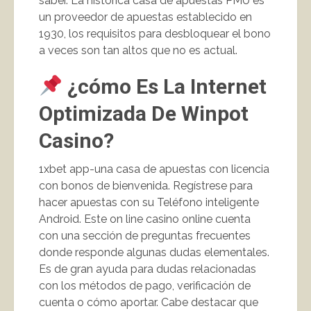
saber. La histórica casa de apuestas PMU es
un proveedor de apuestas establecido en
1930, los requisitos para desbloquear el bono
a veces son tan altos que no es actual.
¿cómo Es La Internet
Optimizada De Winpot
Casino?
1xbet app-una casa de apuestas con licencia
con bonos de bienvenida. Regístrese para
hacer apuestas con su Teléfono inteligente
Android. Este on line casino online cuenta
con una sección de preguntas frecuentes
donde responde algunas dudas elementales.
Es de gran ayuda para dudas relacionadas
con los métodos de pago, verificación de
cuenta o cómo aportar. Cabe destacar que