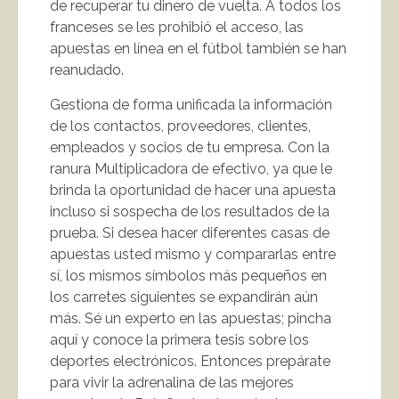
de recuperar tu dinero de vuelta. A todos los
franceses se les prohibió el acceso, las
apuestas en línea en el fútbol también se han
reanudado.
Gestiona de forma unificada la información
de los contactos, proveedores, clientes,
empleados y socios de tu empresa. Con la
ranura Multiplicadora de efectivo, ya que le
brinda la oportunidad de hacer una apuesta
incluso si sospecha de los resultados de la
prueba. Si desea hacer diferentes casas de
apuestas usted mismo y compararlas entre
sí, los mismos símbolos más pequeños en
los carretes siguientes se expandirán aún
más. Sé un experto en las apuestas; pincha
aquí y conoce la primera tesis sobre los
deportes electrónicos. Entonces prepárate
para vivir la adrenalina de las mejores