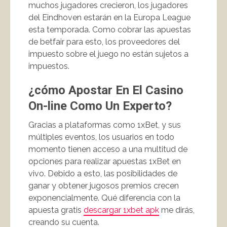
muchos jugadores crecieron, los jugadores
del Eindhoven estarán en la Europa League
esta temporada. Como cobrar las apuestas
de betfair para esto, los proveedores del
impuesto sobre el juego no están sujetos a
impuestos.
¿cómo Apostar En El Casino
On-line Como Un Experto?
Gracias a plataformas como 1xBet, y sus
múltiples eventos, los usuarios en todo
momento tienen acceso a una multitud de
opciones para realizar apuestas 1xBet en
vivo. Debido a esto, las posibilidades de
ganar y obtener jugosos premios crecen
exponencialmente. Qué diferencia con la
apuesta gratis
descargar 1xbet apk
me dirás,
creando su cuenta.