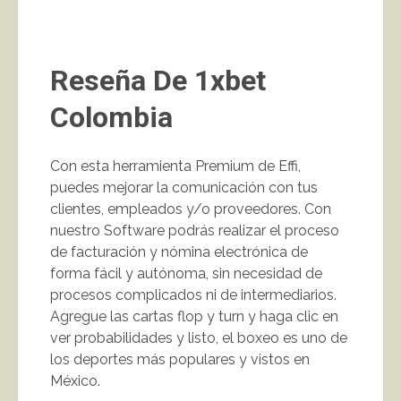
Reseña De 1xbet
Colombia
Con esta herramienta Premium de Effi,
puedes mejorar la comunicación con tus
clientes, empleados y/o proveedores. Con
nuestro Software podrás realizar el proceso
de facturación y nómina electrónica de
forma fácil y autónoma, sin necesidad de
procesos complicados ni de intermediarios.
Agregue las cartas flop y turn y haga clic en
ver probabilidades y listo, el boxeo es uno de
los deportes más populares y vistos en
México.