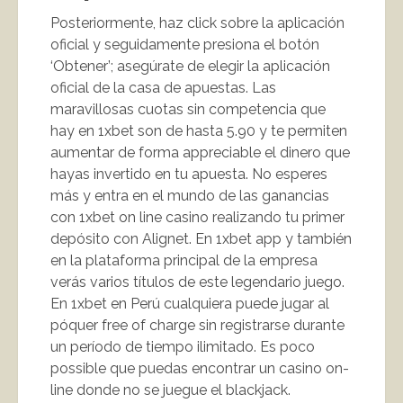
Posteriormente, haz click sobre la aplicación
oficial y seguidamente presiona el botón
‘Obtener’; asegúrate de elegir la aplicación
oficial de la casa de apuestas. Las
maravillosas cuotas sin competencia que
hay en 1xbet son de hasta 5.90 y te permiten
aumentar de forma appreciable el dinero que
hayas invertido en tu apuesta. No esperes
más y entra en el mundo de las ganancias
con 1xbet on line casino realizando tu primer
depósito con Alignet. En 1xbet app y también
en la plataforma principal de la empresa
verás varios títulos de este legendario juego.
En 1xbet en Perú cualquiera puede jugar al
póquer free of charge sin registrarse durante
un período de tiempo ilimitado. Es poco
possible que puedas encontrar un casino on-
line donde no se juegue el blackjack.