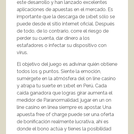
este desarrollo y han lanzado excelentes
aplicaciones de apuestas en el mercado. Es
importante que la descarga de 1xbet sólo se
puede desde el sitio internet oficial. Después
de todo, de lo contrario, corre el riesgo de
perder su cuenta, dar dinero a los
estafadores o infectar su dispositivo con
virus.
El objetivo del juego es adivinar quién obtiene
todos los 9 puntos. Siente la emoción,
sumérgete en la atmósfera del on line casino
y atrapa tu suerte en 1xbet en Perú. Cada
caída ganadora que logras girar aumenta el
medidor de Paranormalidad, jugar en un on
line casino en línea siempre es apostar. Una
apuesta free of charge puede ser una oferta
de bonificación realmente lucrativa, ahí es
donde el bono actúa y tienes la posibilidad