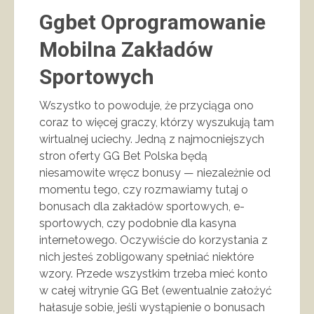
Ggbet Oprogramowanie
Mobilna Zakładów
Sportowych
Wszystko to powoduje, że przyciąga ono
coraz to więcej graczy, którzy wyszukują tam
wirtualnej uciechy. Jedną z najmocniejszych
stron oferty GG Bet Polska będą
niesamowite wręcz bonusy — niezależnie od
momentu tego, czy rozmawiamy tutaj o
bonusach dla zakładów sportowych, e-
sportowych, czy podobnie dla kasyna
internetowego. Oczywiście do korzystania z
nich jesteś zobligowany spełniać niektóre
wzory. Przede wszystkim trzeba mieć konto
w całej witrynie GG Bet (ewentualnie założyć
hałasuje sobie, jeśli wystąpienie o bonusach