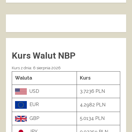
Kurs Walut NBP
Kurs z dnia: 6 sierpnia 2026
Waluta
Kurs
USD
3.7236 PLN
EUR
4.2982 PLN
GBP
5.0134 PLN
JPY
0.02359 PLN