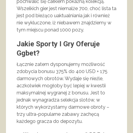
pochwalić się całkiem pokaźną kolekcją.
Wszelkich gier jest niemalże 700, choć lista ta
jest pod bieżąco uaktualniania jak i również
nie wykluczone, iż niebawem znajdziemy w
tym miejscu ponad 1000 pozy.
Jakie Sporty I Gry Oferuje
Ggbet?
Łącznie zatem dysponujemy możliwość
zdobycia bonusu 375% do 400 USD + 175
darmowych obrotów. Wydaje się nieźle,
aczkolwiek mogłoby być lepiej w kwestii
maksymalnej wygranej z bonusu. Jest to
jednak wynagradza selekcja slotów, w
których wykorzystamy darmowe obroty –
trzy ultra-popularne zabawy zachęcą
każdego gracza do depozytu.