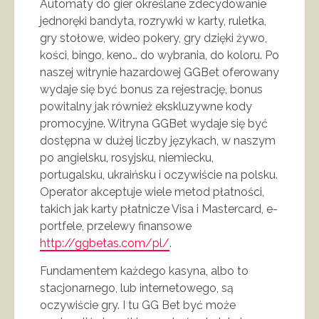
Automaty do gier określane zdecydowanie
jednoręki bandyta, rozrywki w karty, ruletka,
gry stołowe, wideo pokery, gry dzięki żywo,
kości, bingo, keno… do wybrania, do koloru. Po
naszej witrynie hazardowej GGBet oferowany
wydaje się być bonus za rejestrację, bonus
powitalny jak również ekskluzywne kody
promocyjne. Witryna GGBet wydaje się być
dostępna w dużej liczby językach, w naszym
po angielsku, rosyjsku, niemiecku,
portugalsku, ukraińsku i oczywiście na polsku.
Operator akceptuje wiele metod płatności,
takich jak karty płatnicze Visa i Mastercard, e-
portfele, przelewy finansowe
http://ggbetas.com/pl/
.
Fundamentem każdego kasyna, albo to
stacjonarnego, lub internetowego, są
oczywiście gry. I tu GG Bet być może