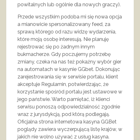
powitalnych lub ogólnie dla nowych graczy).
Przede wszystkim podoba mi się nowa opcja
a mianowicie spersonalizowany feed, za
sprawą którego od razu widzę wydarzenia,
które moją osobę interesują. Nie planuję
rejestrować się po żadnym innym
bukmacherze. Gdy poczujemy potrzebę
zmiany, czeka na nas też pokaźny wybór gier
na automatach w kasynie GGbet. Dokonując
zarejestrowania się w serwisie portalu, klient
akceptuje Regulamin, potwierdzając, że
korzystanie spośród portalu jest ustawowe w
jego państwie. Warto pamiętać, iż klienci
serwisu ponoszą odpowiedzialność zgodnie
wraz z jurysdykcją, pod którą podlegają.
Oficjalna strona internetowa kasyna GGBet
poglądy zawiera wyczerpującą listę krajów, w
jakich nie wolno używać z usług kasyna.