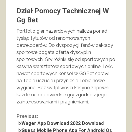
Dział Pomocy Technicznej W
Gg Bet
Portfolio gier hazardowych nalicza ponad
tysiąc tytułów od renomowanych
deweloperów. Do dyspozycji fanów zakłady
sportowe bogata oferta dyscyplin
sportowych. Gry różnią się od sportowych po
kasyna warsztatów sportowych online. Ilość
nawet sportowych konsol w GGBet sprawi
na Tobie uczucie i przyniesie Tobie nowe
wygrane. Bez wątpliwości kasyno zapewni
każdemu odpowiednie gry zgodne z jego
zainteresowaniami i pragnieniami.
Continue
Previous:
1xWager App Download 2022 Download
Reading
1xGuess Mobile Phone App For Android Os