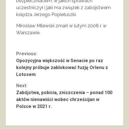
bezpieczniackim, w jakich sprawach
uczestniczył i jaki ma związek z zabójstwem
księdza Jerzego Popiełuszki.
Mirosław Milewski zmarł w lutym 2008 r. w
Warszawie.
Continue
Previous:
Opozycyjna większość w Senacie po raz
Reading
kolejny próbuje zablokować fuzję Orlenu z
Lotosem
Next:
Zabójstwa, pobicia, zniszczenia – ponad 100
aktów nienawiści wobec chrześcijan w
Polsce w 2021 r.