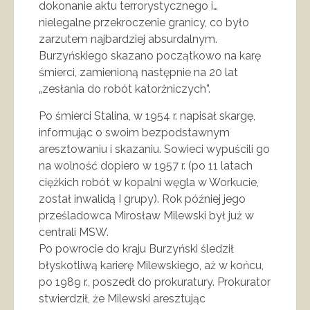
dokonanie aktu terrorystycznego i…
nielegalne przekroczenie granicy, co było
zarzutem najbardziej absurdalnym.
Burzyńskiego skazano początkowo na karę
śmierci, zamienioną następnie na 20 lat
„zesłania do robót katorżniczych”.
Po śmierci Stalina, w 1954 r. napisał skargę,
informując o swoim bezpodstawnym
aresztowaniu i skazaniu. Sowieci wypuścili go
na wolność dopiero w 1957 r. (po 11 latach
ciężkich robót w kopalni węgla w Workucie,
został inwalidą I grupy). Rok później jego
prześladowca Mirosław Milewski był już w
centrali MSW.
Po powrocie do kraju Burzyński śledził
błyskotliwą karierę Milewskiego, aż w końcu,
po 1989 r., poszedł do prokuratury. Prokurator
stwierdził, że Milewski aresztując