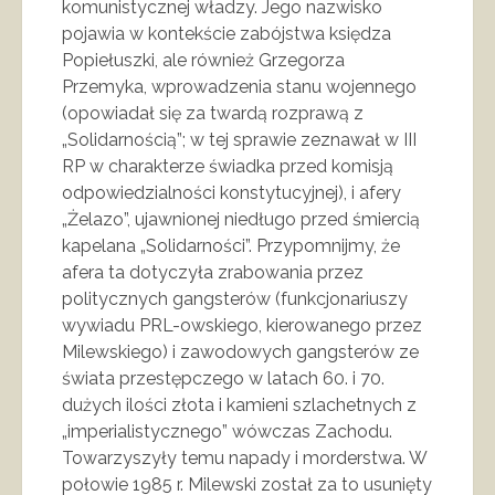
komunistycznej władzy. Jego nazwisko
pojawia w kontekście zabójstwa księdza
Popiełuszki, ale również Grzegorza
Przemyka, wprowadzenia stanu wojennego
(opowiadał się za twardą rozprawą z
„Solidarnością”; w tej sprawie zeznawał w III
RP w charakterze świadka przed komisją
odpowiedzialności konstytucyjnej), i afery
„Żelazo”, ujawnionej niedługo przed śmiercią
kapelana „Solidarności”. Przypomnijmy, że
afera ta dotyczyła zrabowania przez
politycznych gangsterów (funkcjonariuszy
wywiadu PRL-owskiego, kierowanego przez
Milewskiego) i zawodowych gangsterów ze
świata przestępczego w latach 60. i 70.
dużych ilości złota i kamieni szlachetnych z
„imperialistycznego” wówczas Zachodu.
Towarzyszyły temu napady i morderstwa. W
połowie 1985 r. Milewski został za to usunięty