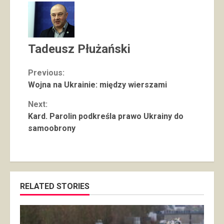
Tadeusz Płużański
Continue
Previous:
Wojna na Ukrainie: między wierszami
Reading
Next:
Kard. Parolin podkreśla prawo Ukrainy do
samoobrony
RELATED STORIES