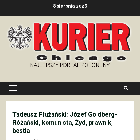
Skip
8 sierpnia 2026
to
content
NAJLEPSZY PORTAL POLONIJNY
Primary
Menu
Tadeusz Płużański: Józef Goldberg-
Różański, komunista, Żyd, prawnik,
bestia