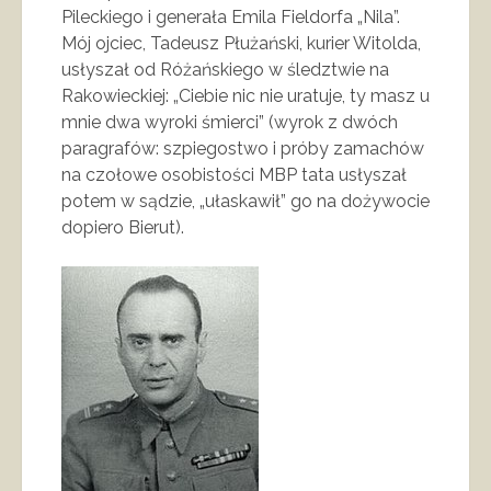
Pileckiego i generała Emila Fieldorfa „Nila”.
Mój ojciec, Tadeusz Płużański, kurier Witolda,
usłyszał od Różańskiego w śledztwie na
Rakowieckiej: „Ciebie nic nie uratuje, ty masz u
mnie dwa wyroki śmierci” (wyrok z dwóch
paragrafów: szpiegostwo i próby zamachów
na czołowe osobistości MBP tata usłyszał
potem w sądzie, „ułaskawił” go na dożywocie
dopiero Bierut).