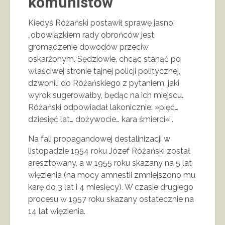
komunistów
Kiedyś Różański postawił sprawę jasno:
„obowiązkiem rady obrońców jest
gromadzenie dowodów przeciw
oskarżonym. Sędziowie, chcąc stanąć po
właściwej stronie tajnej policji politycznej,
dzwonili do Różańskiego z pytaniem, jaki
wyrok sugerowałby, będąc na ich miejscu.
Różański odpowiadał lakonicznie: »pięć…
dziesięć lat… dożywocie… kara śmierci«”.
Na fali propagandowej destalinizacji w
listopadzie 1954 roku Józef Różański został
aresztowany, a w 1955 roku skazany na 5 lat
więzienia (na mocy amnestii zmniejszono mu
karę do 3 lat i 4 miesięcy). W czasie drugiego
procesu w 1957 roku skazany ostatecznie na
14 lat więzienia.