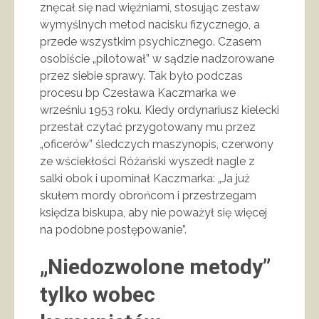
znęcał się nad więźniami, stosując zestaw
wymyślnych metod nacisku fizycznego, a
przede wszystkim psychicznego. Czasem
osobiście „pilotował” w sądzie nadzorowane
przez siebie sprawy. Tak było podczas
procesu bp Czesława Kaczmarka we
wrześniu 1953 roku. Kiedy ordynariusz kielecki
przestał czytać przygotowany mu przez
„oficerów” śledczych maszynopis, czerwony
ze wściekłości Różański wyszedł nagle z
salki obok i upominał Kaczmarka: „Ja już
skułem mordy obrońcom i przestrzegam
księdza biskupa, aby nie poważył się więcej
na podobne postępowanie”.
„Niedozwolone metody”
tylko wobec