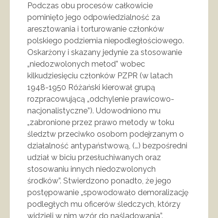
Podczas obu procesów całkowicie
pominięto jego odpowiedzialność za
aresztowania i torturowanie członków
polskiego podziemia niepodległościowego.
Oskarżony i skazany jedynie za stosowanie
„niedozwolonych metod” wobec
kilkudziesięciu członków PZPR (w latach
1948-1950 Różański kierował grupą
rozpracowującą „odchylenie prawicowo-
nacjonalistyczne”). Udowodniono mu
„zabronione przez prawo metody w toku
śledztw przeciwko osobom podejrzanym o
działalność antypaństwową, (…) bezpośredni
udział w biciu przesłuchiwanych oraz
stosowaniu innych niedozwolonych
środków”. Stwierdzono ponadto, że jego
postępowanie „spowodowało demoralizację
podległych mu oficerów śledczych, którzy
widzieli w nim wzór do naśladowania”.