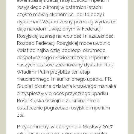
ewentualną trzecią fazę upadku imperium
rosyjskiego o której w ostatnich latach
często mówią ekonomiści, politolodzy i
dyplomaci. Współczesny przebieg wydarzeń
daję narodom uwięzionym w Federacji
Rosyjskiej szansę na wolność i niezależność.
Rozpad Federacji Rosyjskiej może uwolnić
świat od najbardziej podłego, okrutnego,
despotycznego i krwiożerczego imperium
naszych czasów. Zwariowanу dyktator Rosji
Władimir Putin przybliża ten etap
nieuchronnego i nieuniknionego upadku FR.
Głupie i okrutne działania krwawego maniaka
przyspieszyły proces przyszłego upadku
Rosji. Klęska w wojnie z Ukrainą może
ostatecznie pogrzebać rosyjskie imperium
zła.
Przypomnijmy, w dobrym dla Moskwy 2017
roku, jeszcze przed zakrojoną na szeroką