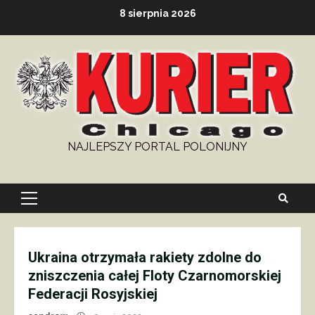
Skip
8 sierpnia 2026
to
content
NAJLEPSZY PORTAL POLONIJNY
Primary
Menu
Ukraina otrzymała rakiety zdolne do
zniszczenia całej Floty Czarnomorskiej
Federacji Rosyjskiej