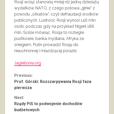
Rosji wciąż stanowią mniej niż jedną dziesiątą
wydatków NATO, z czego połowa „ginie” z
powodu „otkatów”, czyli defraudacji środków
publicznych. Ludność Rosji wynosi 146 mln
osób, podczas gdy na przykład Nigerii 186
mln. Ściśle mówiąc, Rosja to rozległe
pustkowie, bańka mydlana, Afryka ze
śniegiem. Putin prowadzi Rosję do
nieuchronnej i miażdżącej porażki.
Jagiellonia.org
Continue
Previous:
Prof. Górski: Rozszarpywania Rosji faza
Reading
pierwsza
Next:
Rządy PiS to podwojenie dochodów
budżetowych