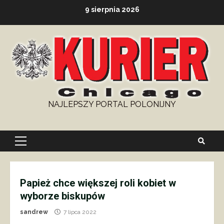
Skip
9 sierpnia 2026
to
content
NAJLEPSZY PORTAL POLONIJNY
Primary
Menu
Papież chce większej roli kobiet w
wyborze biskupów
sandrew
7 lipca 2022