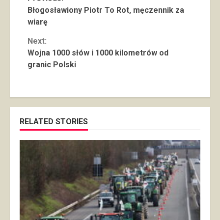
Continue
Błogosławiony Piotr To Rot, męczennik za
Reading
wiarę
Next:
Wojna 1000 słów i 1000 kilometrów od
granic Polski
RELATED STORIES