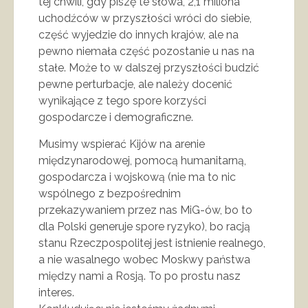
tej chwili, gdy piszę te słowa, 2,1 miliona
uchodźców w przyszłości wróci do siebie,
część wyjedzie do innych krajów, ale na
pewno niemała część pozostanie u nas na
stałe. Może to w dalszej przyszłości budzić
pewne perturbacje, ale należy docenić
wynikające z tego spore korzyści
gospodarcze i demograficzne.
Musimy wspierać Kijów na arenie
międzynarodowej, pomocą humanitarną,
gospodarcza i wojskową (nie ma to nic
wspólnego z bezpośrednim
przekazywaniem przez nas MiG-ów, bo to
dla Polski generuje spore ryzyko), bo racją
stanu Rzeczpospolitej jest istnienie realnego,
a nie wasalnego wobec Moskwy państwa
między nami a Rosją. To po prostu nasz
interes.