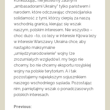
Konkludując: nie jesteśmy żadnymi
„ambasadorami Ukrainy” tylko państwem i
narodem, które odczuwając chrześcijańska
solidarność z tymi, którzy cierpią za naszą
wschodnią granicą, kierując się wszak
naszym, polskim interesem. Nie wszystko –
choć dużo –to, co leży w interesie Kijowa leży
w interesie Warszawy. Ukraina chce, aby
nastąpiło maksymalne
„umiędzynarodowienie” wojny (ze
zrozumiałych względów), my tego nie
chcemy, bo nie chcemy eksportu rosyjskiej
wojny na polskie terytorium. A i tak
pozostajemy największym sojusznikiem
naszego wschodniego sąsiada. Pozostając
nim, pamiętajmy wszak o ponadczasowych
polskich interesach.
Continue
Previous: