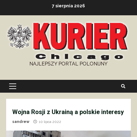
Skip
7 sierpnia 2026
to
content
NAJLEPSZY PORTAL POLONIJNY
Primary
Menu
Wojna Rosji z Ukrainą a polskie interesy
sandrew
10 lipca 2022