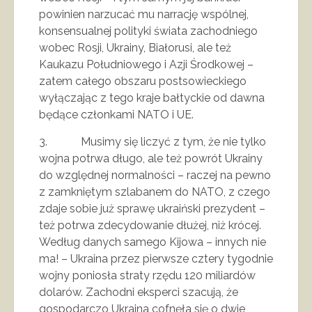
powinien narzucać mu narrację wspólnej,
konsensualnej polityki świata zachodniego
wobec Rosji, Ukrainy, Białorusi, ale też
Kaukazu Południowego i Azji Środkowej –
zatem całego obszaru postsowieckiego
wyłączając z tego kraje bałtyckie od dawna
będące członkami NATO i UE.
3. Musimy się liczyć z tym, że nie tylko
wojna potrwa długo, ale też powrót Ukrainy
do względnej normalności – raczej na pewno
z zamkniętym szlabanem do NATO, z czego
zdaje sobie już sprawę ukraiński prezydent –
też potrwa zdecydowanie dłużej, niż krócej.
Według danych samego Kijowa – innych nie
ma! – Ukraina przez pierwsze cztery tygodnie
wojny poniosła straty rzędu 120 miliardów
dolarów. Zachodni eksperci szacują, że
gospodarczo Ukraina cofnęła się o dwie