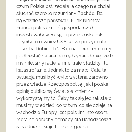
czym Polska ostrzegała, a czego nie chciał
słuchać szeroko rozumiany Zachód. Ba,
najważniejsze państwa UE, jak Niemcy i
Francja politycznie (i gospodarczo)
inwestowały w Rosję, a przez blisko rok
czyniły to również USA już za prezydenta
Josepha Robinette’a Bidena. Teraz możemy
podkreślać na arenie międzynarodowej, że to
my mieliśmy rację, a inne kraje błądziły i to
katastrofalnie. Jednak to za mało. Cała ta
sytuacja musi być wykorzystana zarówno
przez władze Rzeczpospolitej, jak i polską
opinię publiczną. Świat się zmienił –
wykorzystajmy to. Żeby tak się jednak stało,
musimy wiedzieć, co w tym, co się dzieje na
wschodzie Europy, jest polskim interesem.
Moralne odruchy pomocy dla uchodźców z
sąsiedniego kraju to rzecz godna