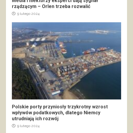
Media i niektórzy eksperci dają sygnał
rządzącym – Orlen trzeba rozwalić
9 lutego 2024
Polskie porty przyniosły trzykrotny wzrost
wpływów podatkowych, dlatego Niemcy
utrudniają ich rozwój
9 lutego 2024