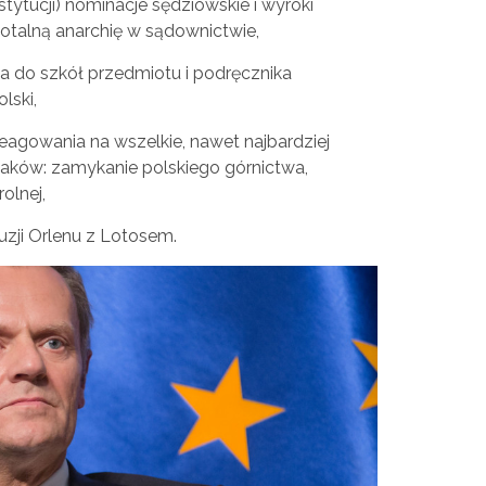
tytucji) nominacje sędziowskie i wyroki
talną anarchię w sądownictwie,
a do szkół przedmiotu i podręcznika
lski,
agowania na wszelkie, nawet najbardziej
waków: zamykanie polskiego górnictwa,
olnej,
uzji Orlenu z Lotosem.