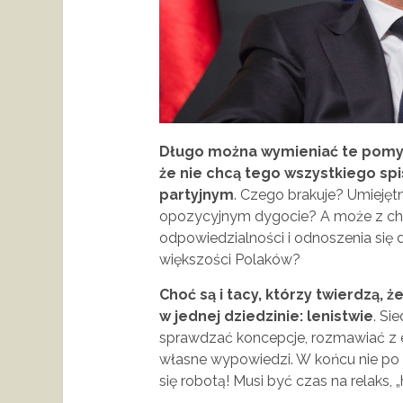
Długo można wymieniać te pomy
że nie chcą tego wszystkiego spis
partyjnym
. Czego brakuje? Umiejętn
opozycyjnym dygocie? A może z char
odpowiedzialności i odnoszenia si
większości Polaków?
Choć są i tacy, którzy twierdzą, 
w jednej dziedzinie: lenistwie
. Si
sprawdzać koncepcje, rozmawiać z ek
własne wypowiedzi. W końcu nie po 
się robotą! Musi być czas na relaks, „