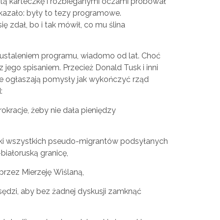
ętą karteczkę i rozbieganymi oczami próbował
 okazało: były to tezy programowe.
ę zdał, bo i tak mówił, co mu ślina
ustaleniem programu, wiadomo od lat. Choć
 z jego spisaniem. Przecież Donald Tusk i inni
ie ogłaszają pomysły jak wykończyć rząd
:
rokracje, żeby nie dała pieniędzy
ski wszystkich pseudo-migrantów podsyłanych
białoruską granicę,
przez Mierzeję Wiślaną,
i sędzi, aby bez żadnej dyskusji zamknąć