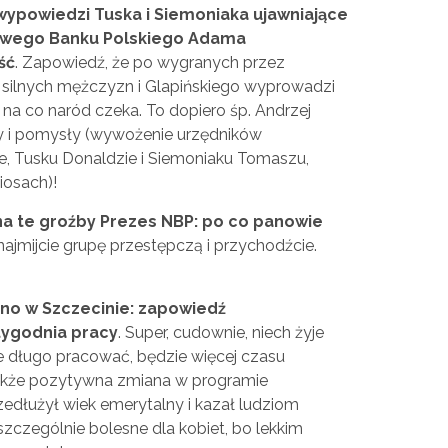
wypowiedzi Tuska i Siemoniaka ujawniające
owego Banku Polskiego Adama
ść
. Zapowiedź, że po wygranych przez
silnych mężczyzn i Glapińskiego wyprowadzi
, na co naród czeka. To dopiero śp. Andrzej
y i pomysły (wywożenie urzędników
ie, Tusku Donaldzie i Siemoniaku Tomaszu,
iosach)!
a te groźby Prezes NBP: po co panowie
ajmijcie grupę przestępczą i przychodźcie.
no w Szczecinie: zapowiedź
ygodnia pracy
. Super, cudownie, niech żyje
ie długo pracować, będzie więcej czasu
Jakże pozytywna zmiana w programie
rzedłużył wiek emerytalny i kazał ludziom
szczególnie bolesne dla kobiet, bo lekkim