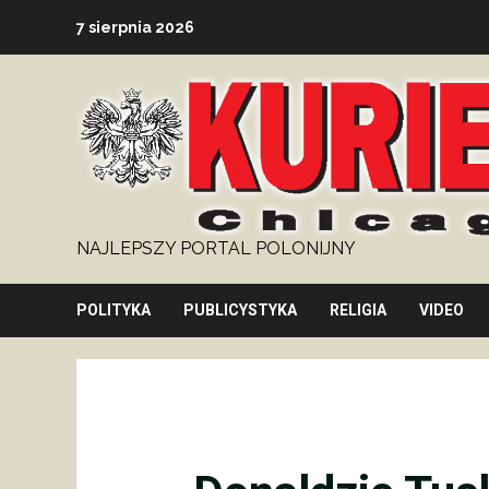
Skip
7 sierpnia 2026
to
content
NAJLEPSZY PORTAL POLONIJNY
POLITYKA
PUBLICYSTYKA
RELIGIA
VIDEO