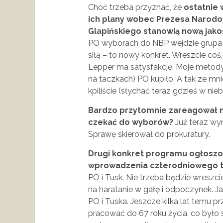
Choć trzeba przyznać, że
ostatnie 
ich plany wobec Prezesa Narod
Glapińskiego stanowią nową jako
PO wyborach do NBP wejdzie grupa 
siłą – to nowy konkret. Wreszcie coś
Lepper ma satysfakcję: Moje metod
na taczkach) PO kupiło. A tak ze mn
kpiliście (słychać teraz gdzieś w nieb
Bardzo przytomnie zareagował n
czekać do wyborów?
Już teraz wyn
Sprawę skierował do prokuratury.
Drugi konkret programu ogłoszo
wprowadzenia czterodniowego t
PO i Tusk. Nie trzeba będzie wreszc
na haratanie w gałę i odpoczynek. 
PO i Tuska. Jeszcze kilka lat temu p
pracować do 67 roku życia, co było 