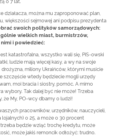
 o 7 lat.
yce działacza, można mu zaproponować plan,
ądu, większości sejmowej ani podpisu prezydenta
ebrać swoich polityków samorządowych:
ólnie wielkich miast, burmistrzów,
nimi i powiedzieć:
st katastrofalna, wszystko wali się, PiS-owski
ki, ludzie mają więcej kasy, a wy na swoje
drożyzna, miliony Ukraińców, którymi musicie
łe szczęście wtedy będziecie mogli urzędy
 wam, moi bracia i siostry, pomóc. A mimo
a wybory. Tak dalej być nie może! Trzeba
, że My, PO-wcy dbamy o ludzi!
aszych pracowników, urzędników, nauczycieli,
 lojalnych) o 25, a może o 30 procent
e trzeba będzie wziąć trochę kredytu, może
kosić, może jakiś remoncik odłożyć: trudno.