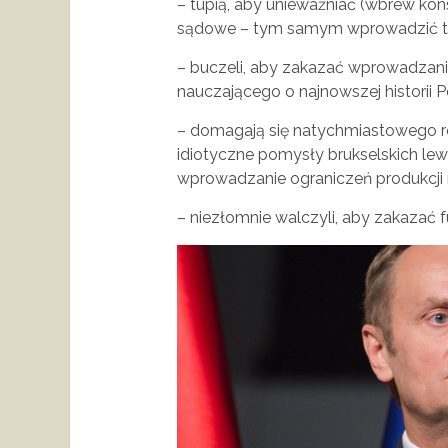
– tupią, aby unieważniać (wbrew kons
sądowe – tym samym wprowadzić to
– buczeli, aby zakazać wprowadzani
nauczającego o najnowszej historii Po
– domagają się natychmiastowego re
idiotyczne pomysły brukselskich le
wprowadzanie ograniczeń produkcji r
– niezłomnie walczyli, aby zakazać f