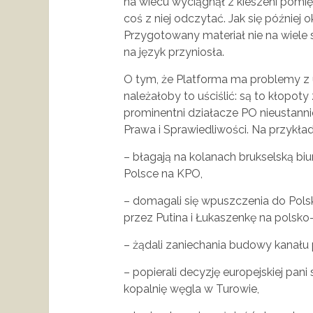
na wiecu wyciągnął z kieszeni pomi
coś z niej odczytać. Jak się później
Przygotowany materiał nie na wiele si
na język przyniosła.
O tym, że Platforma ma problemy z 
należałoby to uściślić: są to kłopoty
prominentni działacze PO nieustann
Prawa i Sprawiedliwości. Na przykład
– błagają na kolanach brukselską biu
Polsce na KPO,
– domagali się wpuszczenia do Pol
przez Putina i Łukaszenkę na polsko-
– żądali zaniechania budowy kanału 
– popierali decyzję europejskiej pan
kopalnię węgla w Turowie,