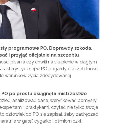
sły programowe PO. Doprawdy szkoda,
ać i przyjąć oficjalnie na szczeblu
ości pisania czy chwili na skupienie w ciągłym
akterystycznej w PO pogardy dla rzetelności,
ę do warunków życia zdecydowanej
że PO po prostu osiągnęła mistrzostwo
edzieć, analizować dane, weryfikować pomysły,
spertami i praktykami, czytać nie tylko swoje
to człowiek do PO się zapisał, żeby zadręczać
haratnie w gałę”, cygarko i ośmiorniczki.