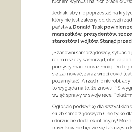
ruchem wymusił na nich pracę dłuższą
Jednak, aby nie poprzestać na kryt
który nie jest zależny od decyzji rz
państwa.
Donald Tusk powinien z
marszałków, prezydentów, szczeg
starostów i wójtów.
Stanąć przed 
„Szanowni samorządowcy, sytuacja je
reżim niszczy samorząd, obniża podat
pomysły macie coraz mniej. Do tego 
się zajmować, zaraz wróci covid (ca
pozamykać). A rząd nic nie robi, aby
to wygląda na to, że znowu PIS wygr
wziąć sprawy w swoje ręce. Pokażmy
Ogłoście podwyżkę dla wszystkich w
służb samorządowych (i nie tylko dla
i dorzućcie dodatek inflacyjny! Moż
trawników nie będzie się tak często 