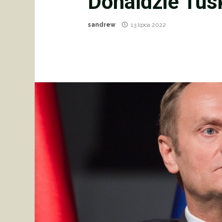
Donaldzie Tusk
sandrew
13 lipca 2022