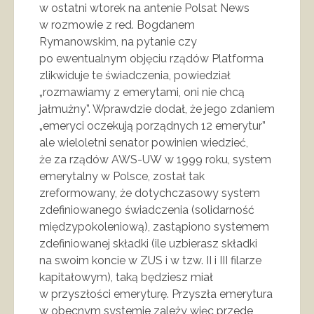
w ostatni wtorek na antenie Polsat News
w rozmowie z red. Bogdanem
Rymanowskim, na pytanie czy
po ewentualnym objęciu rządów Platforma
zlikwiduje te świadczenia, powiedział
„rozmawiamy z emerytami, oni nie chcą
jałmużny”. Wprawdzie dodał, że jego zdaniem
„emeryci oczekują porządnych 12 emerytur”
ale wieloletni senator powinien wiedzieć,
że za rządów AWS-UW w 1999 roku, system
emerytalny w Polsce, został tak
zreformowany, że dotychczasowy system
zdefiniowanego świadczenia (solidarność
międzypokoleniową), zastąpiono systemem
zdefiniowanej składki (ile uzbierasz składki
na swoim koncie w ZUS i w tzw. II i III filarze
kapitałowym), taką będziesz miał
w przyszłości emeryturę. Przyszła emerytura
w obecnym systemie zależy więc przede