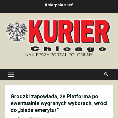
Skip
8 sierpnia 2026
to
content
NAJLEPSZY PORTAL POLONIJNY
Primary
Menu
Grodzki zapowiada, że Platforma po
ewentualnie wygranych wyborach, wróci
do „bieda emerytur”