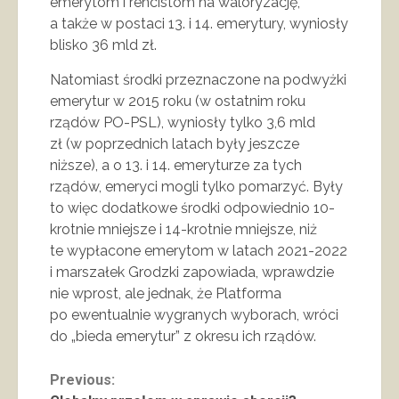
emerytom i rencistom na waloryzację,
a także w postaci 13. i 14. emerytury, wyniosły
blisko 36 mld zł.
Natomiast środki przeznaczone na podwyżki
emerytur w 2015 roku (w ostatnim roku
rządów PO-PSL), wyniosły tylko 3,6 mld
zł (w poprzednich latach były jeszcze
niższe), a o 13. i 14. emeryturze za tych
rządów, emeryci mogli tylko pomarzyć. Były
to więc dodatkowe środki odpowiednio 10-
krotnie mniejsze i 14-krotnie mniejsze, niż
te wypłacone emerytom w latach 2021-2022
i marszałek Grodzki zapowiada, wprawdzie
nie wprost, ale jednak, że Platforma
po ewentualnie wygranych wyborach, wróci
do „bieda emerytur” z okresu ich rządów.
Continue
Previous: