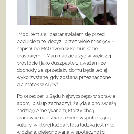
„Modliłem się i zastanawiałem się przed
podjęciem tej decyzji przez wiele miesięcy –
napisał bp McGovern w komunikacie
prasowym. – Mam nadzieję żyć w większej
prostocie i jako duszpasterz uważam, że
dochody ze sprzedaży domu będą lepiej
wykorzystane, gdy zostaną przeznaczone
dla matek w ciąży”.
Po orzeczeniu Sądu Najwyższego w sprawie
aborcji biskup zaznaczył, że „daje ono świeżą
nadzieję Amerykanom, którzy chcą
pracować nad stworzeniem współczującej
kultury, w której każda istota ludzka jest mile
widziana, pielęgnowana w społeczności i