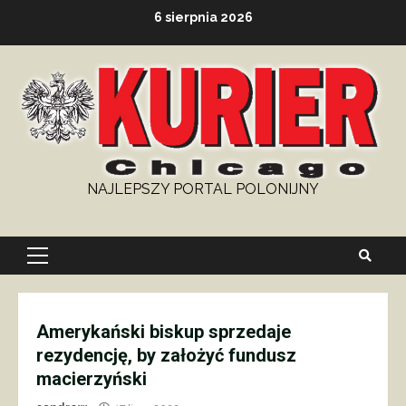
Skip
6 sierpnia 2026
to
content
NAJLEPSZY PORTAL POLONIJNY
Primary
Menu
Amerykański biskup sprzedaje
rezydencję, by założyć fundusz
macierzyński