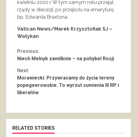
kwietniu 2020 r. W tym samym roku przejął
rządy w diecezji, po przejściu na emeryturę
bp. Edwarda Braxtona.
Vatican News/Marek Krzysztofiak SJ –
Watykan
Continue
Previous:
Niech Melnyk zamilknie – na pohybel Rosji
Reading
Next:
Morawiecki: Przywracamy do życia tereny
popegeerowskie. To wyrzut sumienia III RP i
liberałów
RELATED STORIES