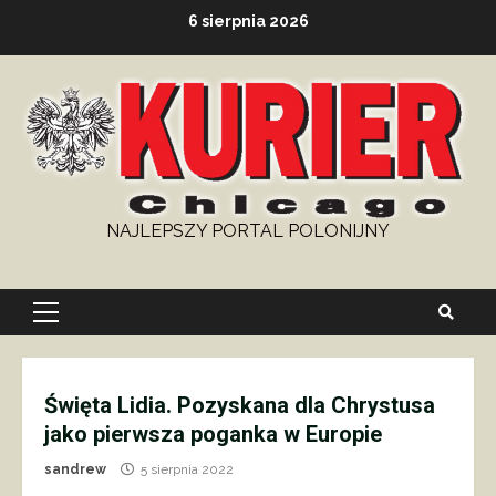
Skip
6 sierpnia 2026
to
content
NAJLEPSZY PORTAL POLONIJNY
Primary
Menu
Święta Lidia. Pozyskana dla Chrystusa
jako pierwsza poganka w Europie
sandrew
5 sierpnia 2022