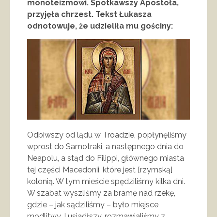
monoteizmowi. Spotkawszy Apostoła,
przyjęła chrzest. Tekst Łukasza
odnotowuje, że udzieliła mu gościny:
Odbiwszy od lądu w Troadzie, popłynęliśmy
wprost do Samotraki, a następnego dnia do
Neapolu, a stąd do Filippi, głównego miasta
tej części Macedonii, które jest [rzymską]
kolonią. W tym mieście spędziliśmy kilka dni.
W szabat wyszliśmy za bramę nad rzekę,
gdzie – jak sądziliśmy – było miejsce
modlitwy. I usiadłszy, rozmawialiśmy z