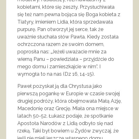
kobietami, które się zeszły. Przysłuchiwała
się też nam pewna bojąca się Boga kobieta z
Tiatyry, imieniem Lidia, która sprzedawała
purpurę. Pan otworzył jej serce, tak że
uważnie słuchała słów Pawła. Kiedy została
ochrzczona razem ze swoim domem,
poprosiła nas: „Jeżeli uważacie mnie za
wierną Panu – powiedziała – przyjdźcie do
mego domu i zamieszkajcie w nim”. I
wymogła to na nas (Dz 16, 14-15).
Paweł pozyskał ją dla Chrystusa jako
pierwszą pogankę w Europie w czasie swojej
drugiej podróży, która obejmowała Małą Azję,
Macedonię oraz Grecję. Miała ona miejsce w
latach 50-52. Łukasz podaje, że spotkanie
Apostoła Narodów z Lidią odbyło się nad
rzeką. Taki był bowiem u Żydów zwyczaj, że
jeśli nie mieli jeszcze własnego domu