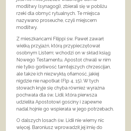
modlitwy (synagogi), zbierali się w pobliżu
rzeki dla obmyć rytualnych. Te miejsca
nazywano proseuche, czyli miejscem
modlitwy.
Z mieszkańcami Filippi św. Paweł zawarł
wielką przyjaźń, którą przypieczętował
osobnym Listem; wchodzi on w skład ksiąg
Nowego Testamentu. Apostoł chwali w nim
nie tylko gorliwość tamtejszych chrześcijan,
ale także ich niezwykłą ofiarność, jakiej
nigdzie nie napotkał (Flp 4, 15). W tych
słowach kryje się chyba również wyraźna
pochwała dla św. Lidii, która pierwsza
udzieliła Apostołowi gościny i zapewne
nadal hojnie go wspierała w jego potrzebach.
O dalszych losach św. Lidii nie wiemy nic
więcej. Baroniusz wprowadził jej imię do