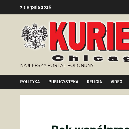
Skip
7 sierpnia 2026
to
content
NAJLEPSZY PORTAL POLONIJNY
POLITYKA
PUBLICYSTYKA
RELIGIA
VIDEO