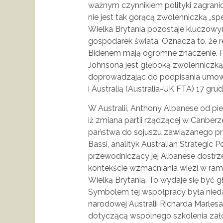
ważnym czynnikiem polityki zagranicz
nie jest tak gorącą zwolenniczką „spec
Wielka Brytania pozostaje kluczowy
gospodarek świata. Oznacza to, że ​
Bidenem mają ogromne znaczenie. Pod
Johnsona jest głęboką zwolenniczką
doprowadzając do podpisania umow
i Australią (Australia-UK FTA) 17 grud
W Australii, Anthony Albanese od p
iż zmiana partii rządzącej w Canber
państwa do sojuszu zawiązanego prz
Bassi, analityk Australian Strategic Pol
przewodniczący jej Albanese dostr
kontekście wzmacniania więzi w ram
Wielką Brytanią. To wydaje się być
Symbolem tej współpracy była nieda
narodowej Australii Richarda Marles
dotyczącą wspólnego szkolenia za