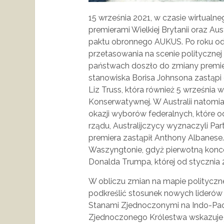
15 września 2021, w czasie wirtual
premierami Wielkiej Brytanii oraz Aus
paktu obronnego AUKUS. Po roku 
przetasowania na scenie politycznej w
państwach doszło do zmiany premiera
stanowiska Borisa Johnsona zastąpi
Liz Truss, która również 5 września 
Konserwatywnej. W Australii natomia
okazji wyborów federalnych, które 
rządu, Australijczycy wyznaczyli Par
premiera zastąpił Anthony Albanes
Waszyngtonie, gdyż pierwotną kon
Donalda Trumpa, której od stycznia 
W obliczu zmian na mapie politycz
podkreślić stosunek nowych liderów Wi
Stanami Zjednoczonymi na Indo-Pacy
Zjednoczonego Królestwa wskazuje ja