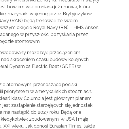
i jest bowiem wspomniana już umowa, która
skiej marynarki wojennej przez Brytyjczyków.
Navy (RAN) będą trenować ze swoimi
nowszym okręcie Royal Navy (RN) – HMS Anson.
kładanego w przyszłości pozyskania przez
apędzie atomowym.
i spowodowany może być przeciążeniem
ją nad skróceniem czasu budowy kolejnych
neral Dynamics Electric Boat (GDEB) w
ie atomowym, przenoszące pociski
ili priorytetem w amerykańskich stoczniach.
clear) klasy Columbia jest głównym planem
 jest zastąpienie starzejących się jednostek
wa ma nastąpić do 2027 roku. Będą one
 kiedykolwiek zbudowanymi w USA i mają
. XXI wieku. Jak donosi Eurasian Times, także