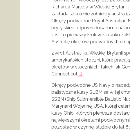
Richarda Marlesa w Wielkiej Brytani
zakłada szkolenie żołnierzy australij
Okręty podwodne Royal Australian 
brytyjskimi odpowiednikami na naj
Jest to pierwszy krok w kierunku za
Australię okrętów podwodnych o n
Zwrot Australii ku Wielkiej Brytani
amerykańskich stoczni, które pracu
okrętów w stoczniach, takich jak Ge
Connecticut.
[3]
Okręty podwodne US Navy o napędz
balistyczne klasy SLBM są w tej chw
SSBN (Ship Submersible Ballistic Nu
Marynarki Wojennej USA, której celem
klasy Ohio, których pierwsza dosta
największymi okrętami podwodnymi
pozostać w czynnej służbie do lat 80