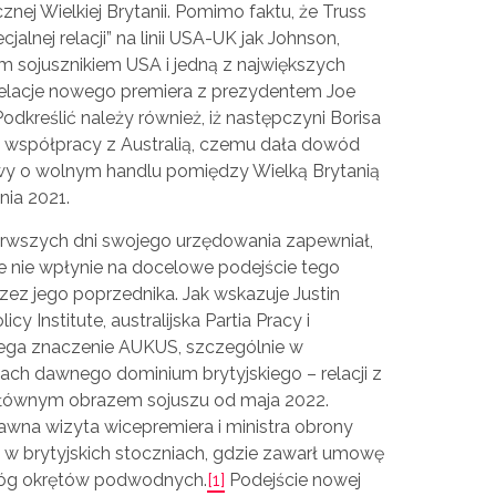
nej Wielkiej Brytanii. Pomimo faktu, że Truss
jalnej relacji” na linii USA-UK jak Johnson,
m sojusznikiem USA i jedną z największych
​relacje nowego premiera z prezydentem Joe
kreślić należy również, iż następczyni Borisa
 współpracy z Australią, czemu dała dowód
y o wolnym handlu pomiędzy Wielką Brytanią
nia 2021.
ierwszych dni swojego urzędowania zapewniał,
ze nie wpłynie na docelowe podejście tego
ez jego poprzednika. Jak wskazuje Justin
icy Institute, australijska Partia Pracy i
zega znaczenie AUKUS, szczególnie w
ach dawnego dominium brytyjskiego – relacji z
 głównym obrazem sojuszu od maja 2022.
wna wizyta wicepremiera i ministra obrony
a w brytyjskich stoczniach, gdzie zawarł umowę
łóg okrętów podwodnych.
[1]
Podejście nowej