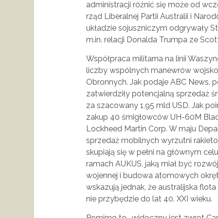
administracji różnić się może od wcz
rząd Liberalnej Partii Australii i Narod
układzie sojuszniczym odgrywały St
m.in. relacji Donalda Trumpa ze Sco
Współpraca militarna na linii Waszy
liczby wspólnych manewrów wojskowy
Obronnych. Jak podaje ABC News, po
zatwierdziły potencjalną sprzedaż ś
za szacowany 1,95 mld USD. Jak poi
zakup 40 śmigłowców UH-60M Blac
Lockheed Martin Corp. W maju Depar
sprzedaż mobilnych wyrzutni rakieto
skupiają się w pełni na głównym cel
ramach AUKUS, jaką miał być rozwój 
wojennej i budowa atomowych okr
wskazują jednak, że australijska f
nie przybędzie do lat 40. XXI wieku.
Pomimo to, widoczny jest zwrot Ca