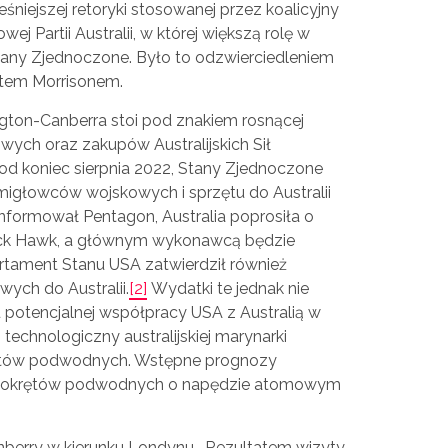
eśniejszej retoryki stosowanej przez koalicyjny
owej Partii Australii, w której większą rolę w
any Zjednoczone. Było to odzwierciedleniem
ttem Morrisonem.
ngton-Canberra stoi pod znakiem rosnącej
ch oraz zakupów Australijskich Sił
d koniec sierpnia 2022, Stany Zjednoczone
migłowców wojskowych i sprzętu do Australii
nformował Pentagon, Australia poprosiła o
k Hawk, a głównym wykonawcą będzie
tament Stanu USA zatwierdził również
wych do Australii.
[2]
Wydatki te jednak nie
u potencjalnej współpracy USA z Australią w
technologiczny australijskiej marynarki
ętów podwodnych. Wstępne prognozy
lota okrętów podwodnych o napędzie atomowym
nberry w kierunku Londynu. Rezultatem wizyty