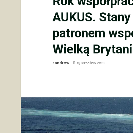
Rok współpra
AUKUS. Stany
patronem współ
Wielką Brytan
sandrew
19 września 2022