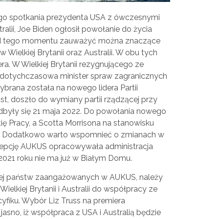
nego spotkania prezydenta USA z ówczesnymi
tralii, Joe Biden ogłosił powołanie do życia
od tego momentu zauważyć można znaczące
 Wielkiej Brytanii oraz Australii. W obu tych
. W Wielkiej Brytanii rezygnującego ze
 dotychczasowa minister spraw zagranicznych
wybrana została na nowego lidera Partii
st, doszło do wymiany partii rządzącej przy
odbyły się 21 maja 2022. Do powołania nowego
tię Pracy, a Scotta Morrisona na stanowisku
e. Dodatkowo warto wspomnieć o zmianach w
cepcję AUKUS opracowywała administracja
2021 roku nie ma już w Białym Domu.
nej państw zaangażowanych w AUKUS, należy
elkiej Brytanii i Australii do współpracy ze
fiku. Wybór Liz Truss na premiera
sno, iż współpraca z USA i Australią będzie