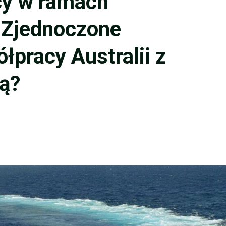
cy w ramach
 Zjednoczone
pracy Australii z
ią?