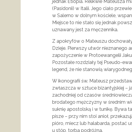
jednak Etiopia. Relikwie Mateusza 
(Pasidonii) w Italii. Jego ciało przewi
w Salerno w dolnym kościele, wspa
Miejsce to nie stało się jednak pow
uznawany jest za męczennika.
Z apokryfów o Mateuszu dochowały si
Dzieje. Pierwszy utwór nieznanego a
zapożyczenie w Protoewangelii Jakub
Pozostałe rozdziały tej Pseudo-ewan
legend, że nie stanowią wiarygodneg
W ikonografii św. Mateusz przedstaw
zwłaszcza w sztuce bizantyjskiej – 
zachodniej od czasów średniowiecza
brodatego mężczyzny w średnim wiek
suknię apostolską i w tunikę. Bywa 
pisze – przy nim stoi anioł, przekazu
pióro, miecz lub halabarda, postać 
u stóp, torba podróżna.