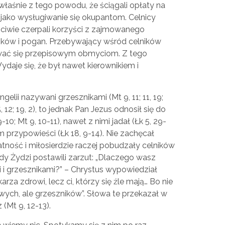
łaśnie z tego powodu, że ściągali opłaty na
jako wysługiwanie się okupantom. Celnicy
czciwie czerpali korzyści z zajmowanego
ików i pogan. Przebywający wśród celników
awać się przepisowym obmyciom. Z tego
daje się, że był nawet kierownikiem i
elii nazywani grzesznikami (Mt 9, 11; 11, 19;
15, 12; 19, 2), to jednak Pan Jezus odnosił się do
-10; Mt 9, 10-11), nawet z nimi jadał (Łk 5, 29-
m przypowieści (Łk 18, 9-14). Nie zachęcał
katność i miłosierdzie raczej pobudzały celników
iedy Żydzi postawili zarzut: „Dlaczego wasz
i i grzesznikami?” – Chrystus wypowiedział
rza zdrowi, lecz ci, którzy się źle mają… Bo nie
ch, ale grzeszników”. Słowa te przekazał w
(Mt 9, 12-13).