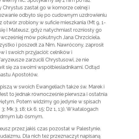
wiemy nic. Spotykamy się z nim po raz
 Chrystus zastał go w komorze celnej i
ezwanie odbyło się po cudownym uzdrowieniu
 otwór zrobiony w suficie mieszkania (Mt 9, 1-
się i Mateusz, gdyż natychmiast rozniosły go
 wcześniej mów pokutnych Jana Chrzciciela.
ystko i poszedł za Nim. Nawrócony, zaprosił
i swoich przyjaciół: celników i
ryzeusze zarzucili Chrystusowi, że nie
ił się za swoimi współbiesiadnikami. Odtąd
nastu Apostołów.
iszą w swoich Ewangeliach także św. Marek i
. Jest to jednak równocześnie pierwsza i ostatnia
iętym. Potem widzimy go jedynie w spisach
; Mk 3, 18; Łk 6, 15; Dz 1, 13). W katalogach
siódmym lub ósmym.
sz przez jakiś czas pozostał w Palestynie.
daizmu. Dla nich też przeznaczył napisaną