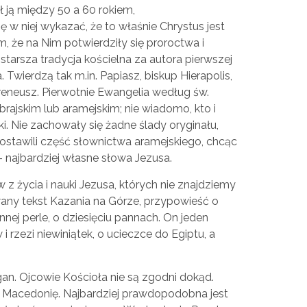
ł ją między 50 a 60 rokiem,
ię w niej wykazać, że to właśnie Chrystus jest
że na Nim potwierdziły się proroctwa i
tarsza tradycja kościelna za autora pierwszej
wierdzą tak m.in. Papiasz, biskup Hierapolis,
Ireneusz. Pierwotnie Ewangelia według św.
rajskim lub aramejskim; nie wiadomo, kto i
ki. Nie zachowały się żadne ślady oryginału,
ostawili część słownictwa aramejskiego, chcąc
– najbardziej własne słowa Jezusa.
z życia i nauki Jezusa, których nie znajdziemy
any tekst Kazania na Górze, przypowieść o
nnej perle, o dziesięciu pannach. On jeden
rzezi niewiniątek, o ucieczce do Egiptu, a
an. Ojcowie Kościoła nie są zgodni dokąd.
ię i Macedonię. Najbardziej prawdopodobna jest