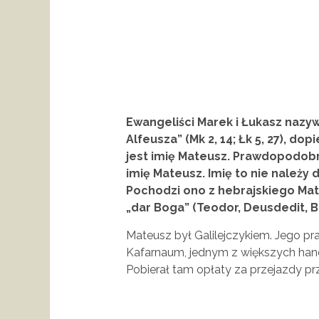
Ewangeliści Marek i Łukasz nazyw
Alfeusza” (Mk 2, 14; Łk 5, 27), d
jest imię Mateusz. Prawdopodob
imię Mateusz. Imię to nie należy
Pochodzi ono z hebrajskiego Matt
„dar Boga” (Teodor, Deusdedit, 
Mateusz był Galilejczykiem. Jego pr
Kafarnaum, jednym z większych han
Pobierał tam opłaty za przejazdy pr