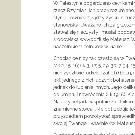
W Palestynie pogardzano celnikami w
rzecz Rzymian. Ich pracę rozumiano 
słynęli również z żądzy zysku, nieu
stanowiska. Uważano ich za grzeszn
stawał się nieczysty i musiał podd
środowiska wywodził się Mateusz. Wy
naczelnikiem celników w Galilei.
Chociaż celnicy tak często są w Ewang
Mk 2, 15. 16; Łk 3, 12; 5, 29-30; 7, 34; 
nich życzliwie: odwiedzał ich (Łk 19, 9
33), jednego z nich uczynił bohatere
jednak do łupienia innych. Jego deli
do umiaru i nawrócenia (Łk 19, 8). K
Nauczyciel jada wspólnie z celnikam
znamienne słowa: „Nie potrzebują leka
przyszedłem powoływać sprawiedliwy
swojej Ewangelii właśnie św. Mateusz 