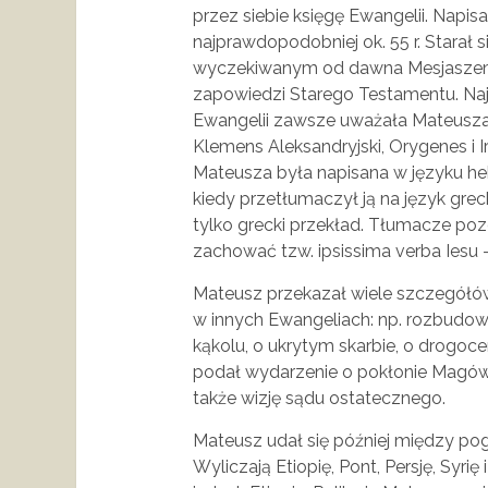
przez siebie księgę Ewangelii. Napisa
najprawdopodobniej ok. 55 r. Starał s
wyczekiwanym od dawna Mesjaszem, 
zapowiedzi Starego Testamentu. Najs
Ewangelii zawsze uważała Mateusza. T
Klemens Aleksandryjski, Orygenes i 
Mateusza była napisana w języku heb
kiedy przetłumaczył ją na język grec
tylko grecki przekład. Tłumacze poz
zachować tzw. ipsissima verba Iesu 
Mateusz przekazał wiele szczegółów 
w innych Ewangeliach: np. rozbudow
kąkolu, o ukrytym skarbie, o drogoce
podał wydarzenie o pokłonie Magów i 
także wizję sądu ostatecznego.
Mateusz udał się później między pog
Wyliczają Etiopię, Pont, Persję, Syr