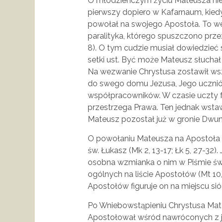
O młodzieńczym życiu Mateusza nie 
pierwszy dopiero w Kafarnaum, kiedy
powołał na swojego Apostoła. To w
paralityka, którego spuszczono przez
8). O tym cudzie musiał dowiedzieć 
setki ust. Być może Mateusz słuchał
Na wezwanie Chrystusa zostawił wsz
do swego domu Jezusa, Jego uczniów 
współpracowników. W czasie uczty fa
przestrzega Prawa. Ten jednak wstaw
Mateusz pozostał już w gronie Dwu
O powołaniu Mateusza na Apostoła p
św. Łukasz (Mk 2, 13-17; Łk 5, 27-32)
osobna wzmianka o nim w Piśmie św
ogólnych na liście Apostołów (Mt 10, 3
Apostołów figuruje on na miejscu 
Po Wniebowstąpieniu Chrystusa Mateu
Apostołował wśród nawróconych z ju