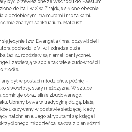
miały być przewiezione ze Wschodu do Paestum
eziono do Italii w X w. Znajduje się ono obecnie
niale ozdobionym marmurami i mozaikami.
szechnie znanym sanktuarium. Mateusz
ę jedynie tzw. Ewangelia (inna, oczywiście) i
utora pochodzi z VI w. i zdradza duże
a (aż 24 rozdziały są niemal identyczne).
gelii zawierają w sobie tak wiele cudowności i
o źródła.
iany był w postaci młodzieńca, później –
jako siwowłosy, stary mężczyzna. W sztuce
 dominuje obraz silnie zbudowanego,
u. Ubrany bywa w tradycyjną długą, białą
także ukazywany w postawie siedzącej, kiedy
jący natchnienie. Jego atrybutami są: księga i
uskrzydlonego młodzieńca, sakwa z pieniędzmi