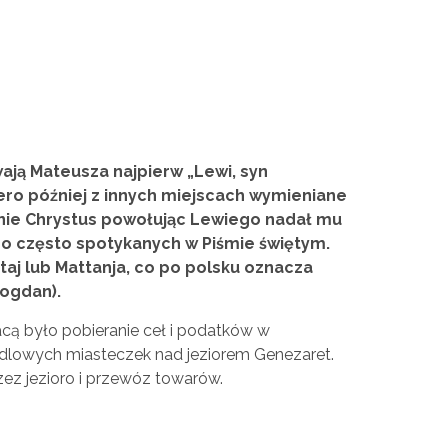
ają Mateusza najpierw „Lewi, syn
opiero później z innych miejscach wymieniane
nie Chrystus powołując Lewiego nadał mu
 do często spotykanych w Piśmie świętym.
aj lub Mattanja, co po polsku oznacza
Bogdan).
acą było pobieranie ceł i podatków w
dlowych miasteczek nad jeziorem Genezaret.
zez jezioro i przewóz towarów.