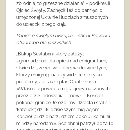
zbrodnia, to grzeszne działanie” – podkreślił
Ojciec Święty. Zachęcił też do pamięci o
umęczonej Ukrainie i ludziach zmuszonych
do ucieczki z tego kraju.
Papież o świętym biskupie – chciał Kościoła
otwartego dla wszystkich
„Biskup Scalabrini, który założył
zgromadzenie dla opieki nad emigrantami,
stwierdził, że we wspólnej wędrówce tych,
którzy emigrują, należy widzieć nie tylko
problemy, ale także plan Opatrzności:
«Właśnie z powodu migracji wymuszonych
przez prześladowania – mówił – Kościół
pokonał granice Jerozolimy i Izraela i stał się
‘katolicki’; dzięki dzisiejszym migracjom
Kościół będzie narzędziem pokoju i komunii
między narodami». Scalabrini patrzył poza to