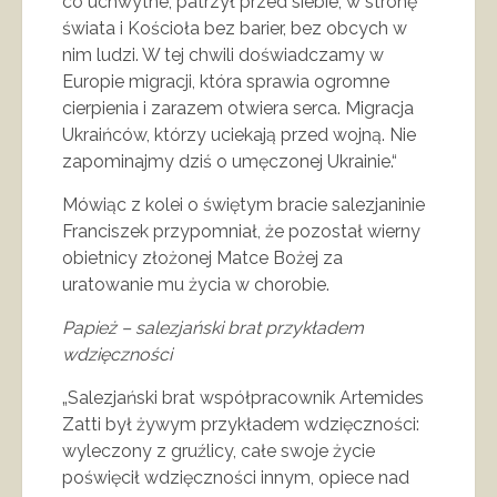
co uchwytne, patrzył przed siebie, w stronę
świata i Kościoła bez barier, bez obcych w
nim ludzi. W tej chwili doświadczamy w
Europie migracji, która sprawia ogromne
cierpienia i zarazem otwiera serca. Migracja
Ukraińców, którzy uciekają przed wojną. Nie
zapominajmy dziś o umęczonej Ukrainie.“
Mówiąc z kolei o świętym bracie salezjaninie
Franciszek przypomniał, że pozostał wierny
obietnicy złożonej Matce Bożej za
uratowanie mu życia w chorobie.
Papież – salezjański brat przykładem
wdzięczności
„Salezjański brat współpracownik Artemides
Zatti był żywym przykładem wdzięczności:
wyleczony z gruźlicy, całe swoje życie
poświęcił wdzięczności innym, opiece nad