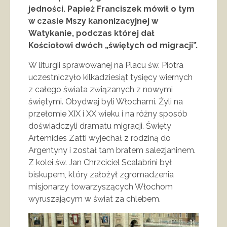
jedności. Papież Franciszek mówił o tym
w czasie Mszy kanonizacyjnej w
Watykanie, podczas której dał
Kościołowi dwóch „świętych od migracji”.
W liturgii sprawowanej na Placu św. Piotra
uczestniczyło kilkadziesiąt tysięcy wiernych
z całego świata związanych z nowymi
świętymi. Obydwaj byli Włochami. Żyli na
przełomie XIX i XX wieku i na różny sposób
doświadczyli dramatu migracji. Święty
Artemides Zatti wyjechał z rodziną do
Argentyny i został tam bratem salezjaninem.
Z kolei św. Jan Chrzciciel Scalabrini był
biskupem, który założył zgromadzenia
misjonarzy towarzyszących Włochom
wyruszającym w świat za chlebem.