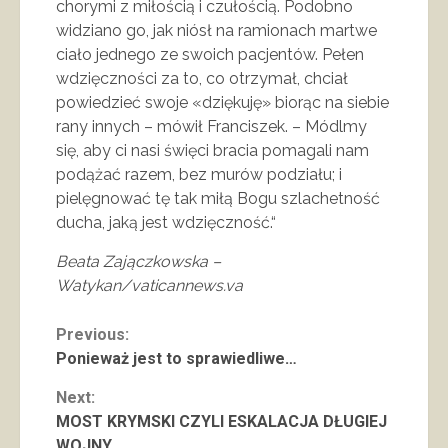
chorymi z miłością i czułością. Podobno
widziano go, jak niósł na ramionach martwe
ciało jednego ze swoich pacjentów. Pełen
wdzięczności za to, co otrzymał, chciał
powiedzieć swoje «dziękuję» biorąc na siebie
rany innych – mówił Franciszek. – Módlmy
się, aby ci nasi święci bracia pomagali nam
podążać razem, bez murów podziału; i
pielęgnować tę tak miłą Bogu szlachetność
ducha, jaką jest wdzięczność.“
Beata Zajączkowska –
Watykan/vaticannews.va
Continue
Previous:
Ponieważ jest to sprawiedliwe…
Reading
Next:
MOST KRYMSKI CZYLI ESKALACJA DŁUGIEJ
WOJNY