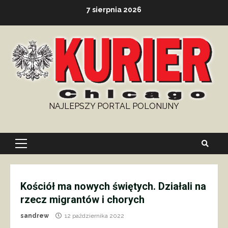
Skip
7 sierpnia 2026
to
content
NAJLEPSZY PORTAL POLONIJNY
Primary
Menu
Kościół ma nowych świętych. Działali na
rzecz migrantów i chorych
sandrew
12 października 2022