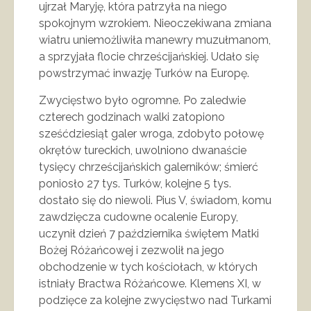
ujrzał Maryję, która patrzyła na niego
spokojnym wzrokiem. Nieoczekiwana zmiana
wiatru uniemożliwiła manewry muzułmanom,
a sprzyjała flocie chrześcijańskiej. Udało się
powstrzymać inwazję Turków na Europę.
Zwycięstwo było ogromne. Po zaledwie
czterech godzinach walki zatopiono
sześćdziesiąt galer wroga, zdobyto połowę
okrętów tureckich, uwolniono dwanaście
tysięcy chrześcijańskich galerników; śmierć
poniosło 27 tys. Turków, kolejne 5 tys.
dostało się do niewoli. Pius V, świadom, komu
zawdzięcza cudowne ocalenie Europy,
uczynił dzień 7 października świętem Matki
Bożej Różańcowej i zezwolił na jego
obchodzenie w tych kościołach, w których
istniały Bractwa Różańcowe. Klemens XI, w
podzięce za kolejne zwycięstwo nad Turkami