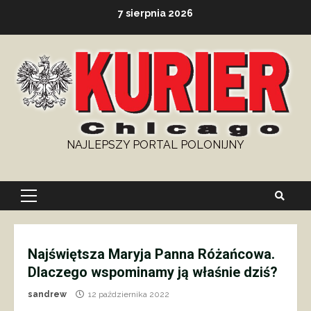
Skip
7 sierpnia 2026
to
content
NAJLEPSZY PORTAL POLONIJNY
Primary
Menu
Najświętsza Maryja Panna Różańcowa.
Dlaczego wspominamy ją właśnie dziś?
sandrew
12 października 2022