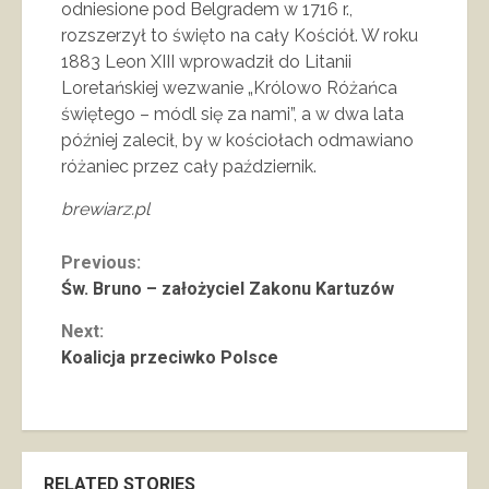
odniesione pod Belgradem w 1716 r.,
rozszerzył to święto na cały Kościół. W roku
1883 Leon XIII wprowadził do Litanii
Loretańskiej wezwanie „Królowo Różańca
świętego – módl się za nami”, a w dwa lata
później zalecił, by w kościołach odmawiano
różaniec przez cały październik.
brewiarz.pl
Continue
Previous:
Św. Bruno – założyciel Zakonu Kartuzów
Reading
Next:
Koalicja przeciwko Polsce
RELATED STORIES