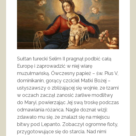
Sułtan turecki Selim II pragnął podbić całą
Europę i zaprowadzić w niej wiarę
muzułmańską. Ówczesny papież – św. Pius V,
dominikanin, gorący czciciel Matki Bożej –
usłyszawszy o zbliżającej się wojnie, ze łzami
w oczach zaczął zanosić żarliwe modlitwy
do Maryi, powierzając Jej swą troskę podczas
odmawiania różańca. Nagle doznał wizji:
zdawało mu się, że znalazł się na miejscu
bitwy pod Lepanto. Zobaczył ogromne floty,
przygotowujące się do starcia. Nad nimi