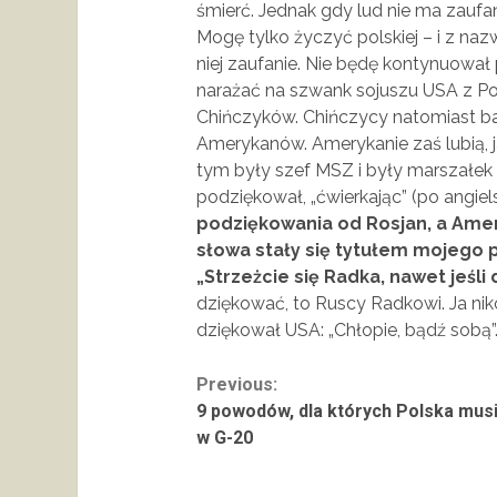
śmierć. Jednak gdy lud nie ma zaufa
Mogę tylko życzyć polskiej – i z nazw
niej zaufanie. Nie będę kontynuował 
narażać na szwank sojuszu USA z Pol
Chińczyków. Chińczycy natomiast bar
Amerykanów. Amerykanie zaś lubią, jak
tym były szef MSZ i były marszałek
podziękował, „ćwierkając” (po angiels
podziękowania od Rosjan, a Amer
słowa stały się tytułem mojego 
„Strzeżcie się Radka, nawet jeśli 
dziękować, to Ruscy Radkowi. Ja niko
dziękował USA: „Chłopie, bądź sobą”. 
Continue
Previous:
9 powodów, dla których Polska musi
Reading
w G-20