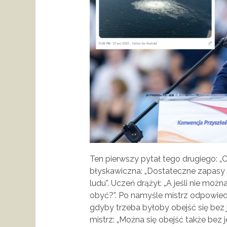
Ten pierwszy pytał tego drugiego: „
błyskawiczna: „Dostateczne zapasy ż
ludu”. Uczeń drążył: „A jeśli nie mo
obyć?”. Po namyśle mistrz odpowiedzi
gdyby trzeba byłoby obejść się bez je
mistrz: „Można się obejść także bez 