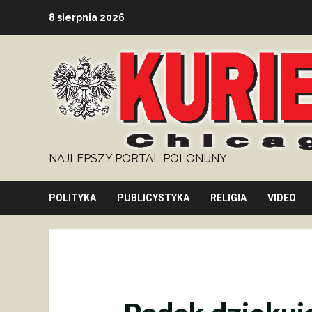
Skip
8 sierpnia 2026
to
content
NAJLEPSZY PORTAL POLONIJNY
POLITYKA
PUBLICYSTYKA
RELIGIA
VIDEO