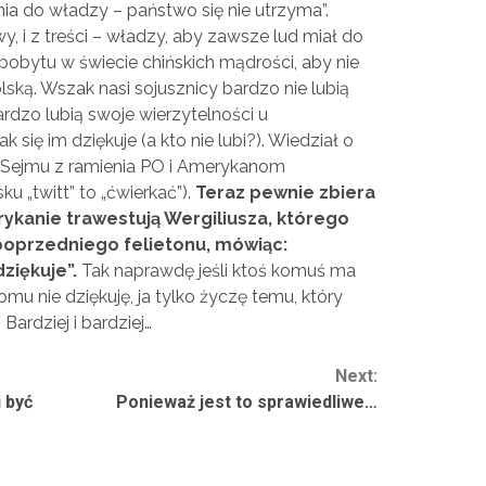
nia do władzy – państwo się nie utrzyma”.
y, i z treści – władzy, aby zawsze lud miał do
pobytu w świecie chińskich mądrości, aby nie
ską. Wszak nasi sojusznicy bardzo nie lubią
dzo lubią swoje wierzytelności u
 się im dziękuje (a kto nie lubi?). Wiedział o
 Sejmu z ramienia PO i Amerykanom
ku „twitt” to „ćwierkać”).
Teraz pewnie zbiera
ykanie trawestują Wergiliusza, którego
poprzedniego felietonu, mówiąc:
dziękuje”.
Tak naprawdę jeśli ktoś komuś ma
mu nie dziękuję, ja tylko życzę temu, który
Bardziej i bardziej…
Next:
 być
Ponieważ jest to sprawiedliwe…