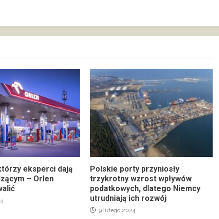
którzy eksperci dają
Polskie porty przyniosły
dzącym – Orlen
trzykrotny wzrost wpływów
alić
podatkowych, dlatego Niemcy
utrudniają ich rozwój
4
9 lutego 2024