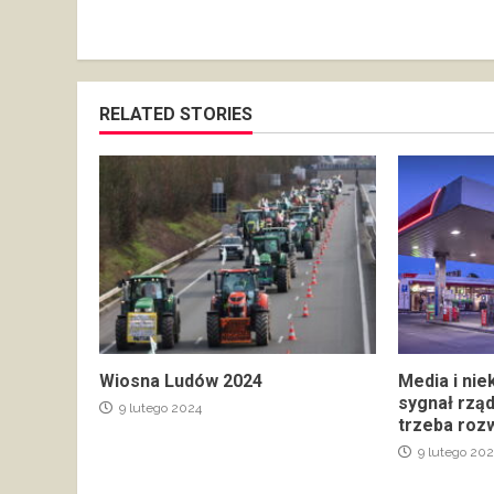
RELATED STORIES
Wiosna Ludów 2024
Media i nie
sygnał rzą
9 lutego 2024
trzeba rozw
9 lutego 202