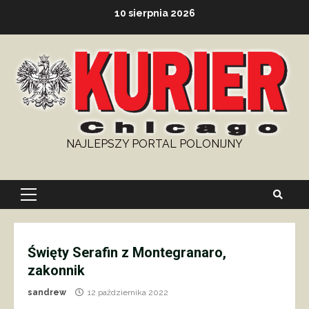
Skip
10 sierpnia 2026
to
content
NAJLEPSZY PORTAL POLONIJNY
Primary
Menu
Święty Serafin z Montegranaro,
zakonnik
sandrew
12 października 2022