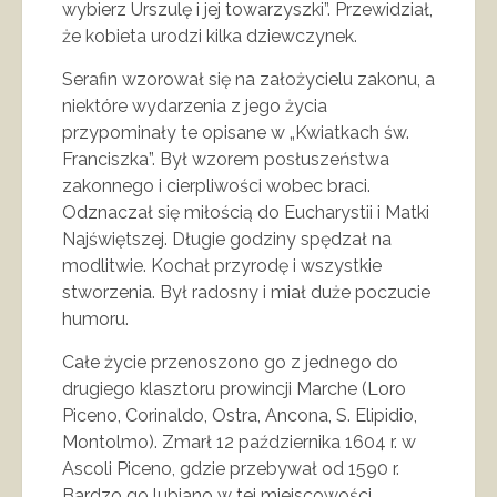
wybierz Urszulę i jej towarzyszki”. Przewidział,
że kobieta urodzi kilka dziewczynek.
Serafin wzorował się na założycielu zakonu, a
niektóre wydarzenia z jego życia
przypominały te opisane w „Kwiatkach św.
Franciszka”. Był wzorem posłuszeństwa
zakonnego i cierpliwości wobec braci.
Odznaczał się miłością do Eucharystii i Matki
Najświętszej. Długie godziny spędzał na
modlitwie. Kochał przyrodę i wszystkie
stworzenia. Był radosny i miał duże poczucie
humoru.
Całe życie przenoszono go z jednego do
drugiego klasztoru prowincji Marche (Loro
Piceno, Corinaldo, Ostra, Ancona, S. Elipidio,
Montolmo). Zmarł 12 października 1604 r. w
Ascoli Piceno, gdzie przebywał od 1590 r.
Bardzo go lubiano w tej miejscowości,