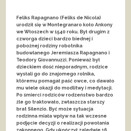
Feliks Rapagnano (Feliks de Nicola)
urodził się w Montegranaro koło Ankony
we Włoszech w 1540 roku. Był drugim z
czworga dzieci bardzo biednej i
pobożnej rodziny robotnika
budowlanego Jeremiasza Rapagnano i
Teodory Giovannuzzi. Ponieważ był
dzieckiem dość nieporadnym, rodzice
wysłali go do znajomego rolnika,
któremu pomagał paść owce, co dawało
mu wiele okazji do modlitwy i medytacji.
Po śmierci rodziców rodzeństwo bardzo
źle go traktowało, zwłaszcza starszy
brat Silenzio. Być może sytuacja
rodzinna miała wpływ na tak wczesne
podjęcie decyzji o realizacji powołania
zakonnego. Gdy ukończył zaledwie 16