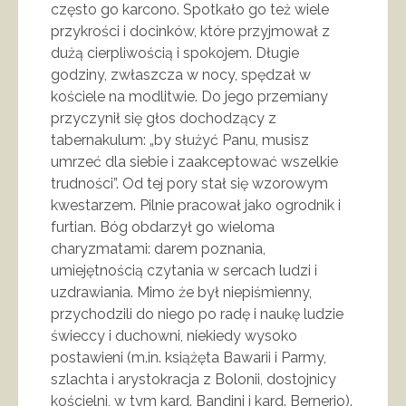
często go karcono. Spotkało go też wiele
przykrości i docinków, które przyjmował z
dużą cierpliwością i spokojem. Długie
godziny, zwłaszcza w nocy, spędzał w
kościele na modlitwie. Do jego przemiany
przyczynił się głos dochodzący z
tabernakulum: „by służyć Panu, musisz
umrzeć dla siebie i zaakceptować wszelkie
trudności”. Od tej pory stał się wzorowym
kwestarzem. Pilnie pracował jako ogrodnik i
furtian. Bóg obdarzył go wieloma
charyzmatami: darem poznania,
umiejętnością czytania w sercach ludzi i
uzdrawiania. Mimo że był niepiśmienny,
przychodzili do niego po radę i naukę ludzie
świeccy i duchowni, niekiedy wysoko
postawieni (m.in. książęta Bawarii i Parmy,
szlachta i arystokracja z Bolonii, dostojnicy
kościelni, w tym kard. Bandini i kard. Bernerio).