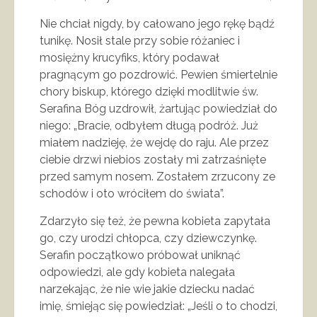
Nie chciał nigdy, by całowano jego rękę bądź
tunikę. Nosił stale przy sobie różaniec i
mosiężny krucyfiks, który podawał
pragnącym go pozdrowić. Pewien śmiertelnie
chory biskup, którego dzięki modlitwie św.
Serafina Bóg uzdrowił, żartując powiedział do
niego: „Bracie, odbyłem długą podróż. Już
miałem nadzieję, że wejdę do raju. Ale przez
ciebie drzwi niebios zostały mi zatrzaśnięte
przed samym nosem. Zostałem zrzucony ze
schodów i oto wróciłem do świata”.
Zdarzyło się też, że pewna kobieta zapytała
go, czy urodzi chłopca, czy dziewczynkę.
Serafin początkowo próbował uniknąć
odpowiedzi, ale gdy kobieta nalegała
narzekając, że nie wie jakie dziecku nadać
imię, śmiejąc się powiedział: „Jeśli o to chodzi,