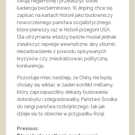
swoją hegemonię i przedłużyć sobie
kadencję bezterminowo. Xi Jinping chce się
zapisać na kartach historii jako budowniczy
nowoczesnego państwa socjalistycznego,
które pierwszy raz w historii przegoni USA.
Dla utrzymania władzy będzie musiał jednak
zwiększyć represje wewnętrzne, aby stłumić
niezadowolenie z powodu opisywanych
kryzysów czy zneutralizować polityczną
konkurencję.
Pozostaje mieć nadzieję, że Chiny nie będą
chciały się wikłać w żaden konflikt militarny,
który zaprzepaściłby dekady budowania
dobrobytu i zdegradowałby Państwo Środka
do rangi państwa rozbójniczego, tak jak
dzieje się to obecnie w przypadku Rosji.
Continue
Previous: