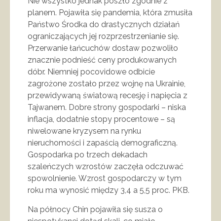
Nie wszystko jednak poszło zgodnie z
planem. Pojawiła się pandemia, która zmusiła
Państwo Środka do drastycznych działań
ograniczających jej rozprzestrzenianie się.
Przerwanie łańcuchów dostaw pozwoliło
znacznie podnieść ceny produkowanych
dóbr. Niemniej pocovidowe odbicie
zagrożone zostało przez wojnę na Ukrainie,
przewidywaną światową recesję i napięcia z
Tajwanem. Dobre strony gospodarki – niska
inflacja, dodatnie stopy procentowe – są
niwelowane kryzysem na rynku
nieruchomości i zapaścią demograficzną.
Gospodarka po trzech dekadach
szaleńczych wzrostów zaczęła odczuwać
spowolnienie. Wzrost gospodarczy w tym
roku ma wynosić między 3,4 a 5,5 proc. PKB.
Na północy Chin pojawiła się susza o