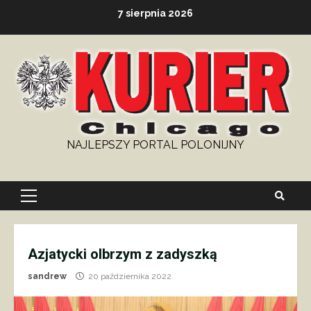
Skip
7 sierpnia 2026
to
content
NAJLEPSZY PORTAL POLONIJNY
Primary
Menu
Azjatycki olbrzym z zadyszką
sandrew
20 października 2022