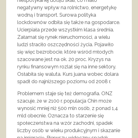
niespotykanej dotąd skali, co miało
negatywny wpływ na rolnictwo, energetykę
wodną i transport. Surowa polityka
lockdownów odbiła się także na gospodarce.
Ucierpiała przede wszystkim klasa średnia.
Załamał się rynek nieruchomości, a wielu
ludzi straciło oszczędności życia. Pojawiło
się więc bezrobocie, które wśród młodych
szacowane jest na ok. 20 proc. Kryzys na
rynku finansowym rozlał się na inne sektory.
Osłabiła się waluta. Kurs juana wobec dolara
spadł do najniższego poziomu od 2008 r.
Problemem staje się też demografia. ONZ
szacuje, że w 2100 r. populacja Chin może
wynosić mniej niż 500 mln osób, z ponad 1,4
mld obecnie. Oznacza to starzenie się
społeczeństwa na wzór zachodni, spadek
liczby osób w wieku produkcyjnym i skazanie
na imigrację. Pierwszy widoczny spadek