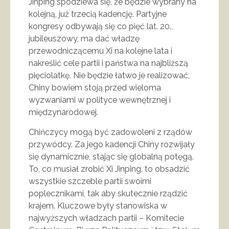
Jinping spodziewa się, że będzie wybrany na
kolejną, już trzecią kadencję. Partyjne
kongresy odbywają się co pięć lat. 20.,
jubileuszowy, ma dać władzę
przewodniczącemu Xi na kolejne lata i
nakreślić cele partii i państwa na najbliższą
pięciolatkę. Nie będzie łatwo je realizować,
Chiny bowiem stoją przed wieloma
wyzwaniami w polityce wewnętrznej i
międzynarodowej.
Chińczycy mogą być zadowoleni z rządów
przywódcy. Za jego kadencji Chiny rozwijały
się dynamicznie, stając się globalną potęgą.
To, co musiał zrobić Xi Jinping, to obsadzić
wszystkie szczeble partii swoimi
poplecznikami, tak aby skutecznie rządzić
krajem. Kluczowe były stanowiska w
najwyższych władzach partii – Komitecie