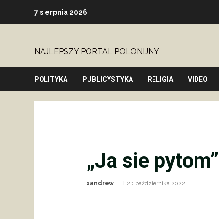
Skip
7 sierpnia 2026
to
content
NAJLEPSZY PORTAL POLONIJNY
POLITYKA
PUBLICYSTYKA
RELIGIA
VIDEO
„Ja sie pytom”
sandrew
20 października 2022