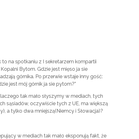
 to na spotkaniu z I sekretarzem kompartii
 Kopalni Bytom. Gdzie jest mięso ja sie
zają górnika. Po przerwie wstaje inny gość:
ie jest mój górnik ja sie pytom?”
 Dlaczego tak mało słyszymy w mediach, tych
ch sąsiadów, oczywiście tych z UE, ma większą
chy), a tylko dwa mniejszą(Niemcy i Słowacja)?
ępujący w mediach tak mało eksponują fakt, że