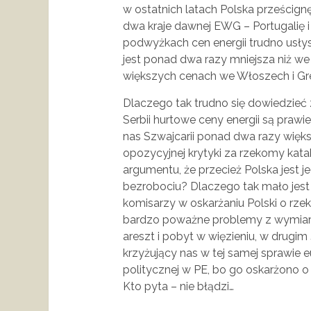
w ostatnich latach Polska prześcig
dwa kraje dawnej EWG – Portugalię 
podwyżkach cen energii trudno usłys
jest ponad dwa razy mniejsza niż we 
większych cenach we Włoszech i Gre
Dlaczego tak trudno się dowiedzieć 
Serbii hurtowe ceny energii są prawi
nas Szwajcarii ponad dwa razy wię
opozycyjnej krytyki za rzekomy kata
argumentu, że przecież Polska jest 
bezrobociu? Dlaczego tak mało jest i
komisarzy w oskarżaniu Polski o r
bardzo poważne problemy z wymiar
areszt i pobyt w więzieniu, w drugi
krzyżujący nas w tej samej sprawie e
politycznej w PE, bo go oskarżono o
Kto pyta – nie błądzi…