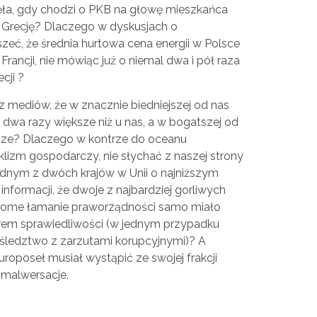
nęła, gdy chodzi o PKB na głowę mieszkańca
i Grecję? Dlaczego w dyskusjach o
zeć, że średnia hurtowa cena energii w Polsce
Francji, nie mówiąc już o niemal dwa i pół raza
cji ?
z mediów, że w znacznie biedniejszej od nas
e dwa razy większe niż u nas, a w bogatszej od
ksze? Dlaczego w kontrze do oceanu
klizm gospodarczy, nie słychać z naszej strony
jednym z dwóch krajów w Unii o najniższym
nformacji, że dwoje z najbardziej gorliwych
zekome łamanie praworządności samo miało
em sprawiedliwości (w jednym przypadku
m śledztwo z zarzutami korupcyjnymi)? A
uroposeł musiał wystąpić ze swojej frakcji
 malwersacje.