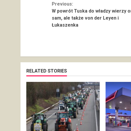
Continue
Previous:
W powrót Tuska do władzy wierzy o
Reading
sam, ale także von der Leyen i
Łukaszenka
RELATED STORIES