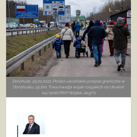
Dorohusk, 25.02.2022. Polsko-ukraiñskie przejcie graniczne w
Dorohusku, 25 bm. Trwa inwazja wojsk rosyjskich na Ukrainê.
(wj/amb) PAP/Wojtek Jargi³o