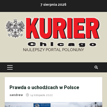
Skip
7 sierpnia 2026
to
content
NAJLEPSZY PORTAL POLONIJNY
Primary
Menu
Prawda o uchodźcach w Polsce
sandrew
14 listopada 2022