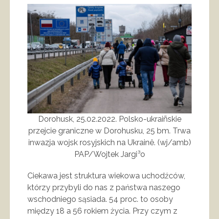
Dorohusk, 25.02.2022. Polsko-ukraiñskie
przejcie graniczne w Dorohusku, 25 bm. Trwa
inwazja wojsk rosyjskich na Ukrainê. (wj/amb)
PAP/Wojtek Jargi³o
Ciekawa jest struktura wiekowa uchodźców,
którzy przybyli do nas z państwa naszego
wschodniego sąsiada. 54 proc. to osoby
między 18 a 56 rokiem życia. Przy czym z