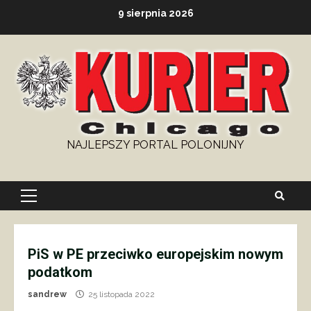
Skip
9 sierpnia 2026
to
content
NAJLEPSZY PORTAL POLONIJNY
Primary
Menu
PiS w PE przeciwko europejskim nowym
podatkom
sandrew
25 listopada 2022