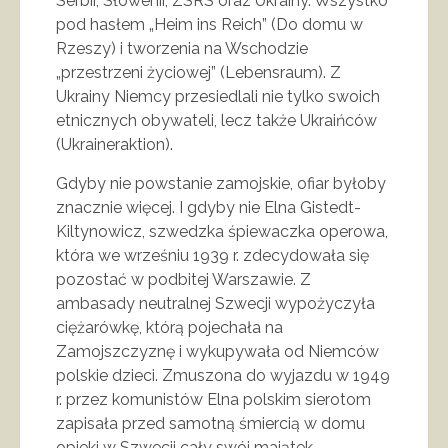
Serbii, Słowenii, ZSRS oraz Ukrainy. Wszystko
pod hasłem „Heim ins Reich” (Do domu w
Rzeszy) i tworzenia na Wschodzie
„przestrzeni życiowej” (Lebensraum). Z
Ukrainy Niemcy przesiedlali nie tylko swoich
etnicznych obywateli, lecz także Ukraińców
(Ukraineraktion).
Gdyby nie powstanie zamojskie, ofiar byłoby
znacznie więcej. I gdyby nie Elna Gistedt-
Kiltynowicz, szwedzka śpiewaczka operowa,
która we wrześniu 1939 r. zdecydowała się
pozostać w podbitej Warszawie. Z
ambasady neutralnej Szwecji wypożyczyła
ciężarówkę, którą pojechała na
Zamojszczyznę i wykupywała od Niemców
polskie dzieci. Zmuszona do wyjazdu w 1949
r. przez komunistów Elna polskim sierotom
zapisała przed samotną śmiercią w domu
opieki w Szwecji cały swój majątek.