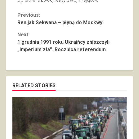
Continue
Previous:
Ren jak Sekwana – płyną do Moskwy
Reading
Next:
1 grudnia 1991 roku Ukraińcy zniszczyli
„imperium zła”. Rocznica referendum
RELATED STORIES