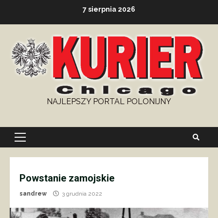
Skip
7 sierpnia 2026
to
content
NAJLEPSZY PORTAL POLONIJNY
Primary
Menu
Powstanie zamojskie
sandrew
3 grudnia 2022