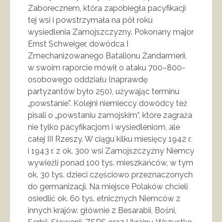
Zaborecznem, która zapobiegła pacyfikacji
tej wsi i powstrzymała na pół roku
wysiedlenia Zamojszczyzny. Pokonany major
Ernst Schweiger, dowódca I
Zmechanizowanego Batalionu Żandarmerii,
w swoim raporcie mówił o ataku 700–800-
osobowego oddziału (naprawdę
partyzantów było 250), używając terminu
„powstanie”. Kolejni niemieccy dowódcy też
pisali o „powstaniu zamojskim”, które zagraża
nie tylko pacyfikacjom i wysiedleniom, ale
całej III Rzeszy. W ciągu kilku miesięcy 1942 r.
i 1943 r. z ok. 300 wsi Zamojszczyzny Niemcy
wywieźli ponad 100 tys. mieszkańców, w tym
ok. 30 tys. dzieci częściowo przeznaczonych
do germanizacji. Na miejsce Polaków chcieli
osiedlić ok. 60 tys. etnicznych Niemców z
innych krajów, głównie z Besarabii, Bośni,