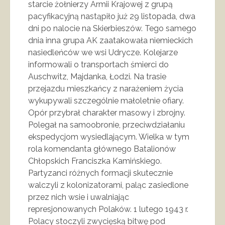
starcie żołnierzy Armii Krajowej z grupą
pacyfikacyjną nastąpiło już 29 listopada, dwa
dni po nalocie na Skierbieszów. Tego samego
dnia inna grupa AK zaatakowała niemieckich
nasiedleńców we wsi Udrycze. Kolejarze
informowali o transportach śmierci do
Auschwitz, Majdanka, Łodzi. Na trasie
przejazdu mieszkańcy z narażeniem życia
wykupywali szczególnie małoletnie ofiary.
Opór przybrał charakter masowy i zbrojny.
Polegał na samoobronie, przeciwdziałaniu
ekspedycjom wysiedlającym. Wielka w tym
rola komendanta głównego Batalionów
Chłopskich Franciszka Kamińskiego.
Partyzanci różnych formacji skutecznie
walczyli z kolonizatorami, paląc zasiedlone
przez nich wsie i uwalniając
represjonowanych Polaków. 1 lutego 1943 r.
Polacy stoczyli zwycięską bitwę pod