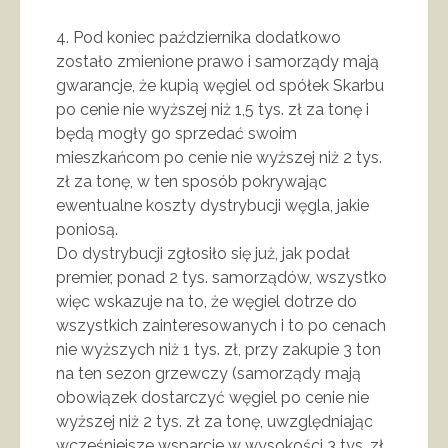
4. Pod koniec października dodatkowo
zostało zmienione prawo i samorządy mają
gwarancje, że kupią węgiel od spółek Skarbu
po cenie nie wyższej niż 1,5 tys. zł za tonę i
będą mogły go sprzedać swoim
mieszkańcom po cenie nie wyższej niż 2 tys.
zł za tonę, w ten sposób pokrywając
ewentualne koszty dystrybucji węgla, jakie
poniosą.
Do dystrybucji zgłosiło się już, jak podał
premier, ponad 2 tys. samorządów, wszystko
więc wskazuje na to, że węgiel dotrze do
wszystkich zainteresowanych i to po cenach
nie wyższych niż 1 tys. zł, przy zakupie 3 ton
na ten sezon grzewczy (samorządy mają
obowiązek dostarczyć węgiel po cenie nie
wyższej niż 2 tys. zł za tonę, uwzględniając
wcześniejsze wsparcie w wysokości 3 tys. zł