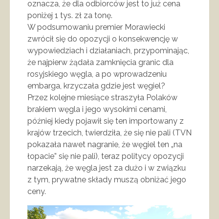
oznacza, że dla odbiorców jest to już cena
poniżej 1 tys. zł za tonę.
W podsumowaniu premier Morawiecki
zwrócił się do opozycji o konsekwencję w
wypowiedziach i działaniach, przypominając,
że najpierw żądała zamknięcia granic dla
rosyjskiego węgla, a po wprowadzeniu
embarga, krzyczała gdzie jest węgiel?
Przez kolejne miesiące straszyła Polaków
brakiem węgla i jego wysokimi cenami,
później kiedy pojawił się ten importowany z
krajów trzecich, twierdziła, że się nie pali (TVN
pokazała nawet nagranie, że węgiel ten „na
łopacie” się nie pali), teraz politycy opozycji
narzekają, że węgla jest za dużo i w związku
z tym, prywatne składy muszą obniżać jego
ceny.