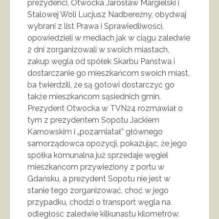
prezydenci, Otwocka Jarosław Margielski i
Stalowej Woli Lucjusz Nadbereżny, obydwaj
wybrani z list Prawa i Sprawiedliwości,
opowiedzieli w mediach jak w ciągu zaledwie
2 dni zorganizowali w swoich miastach,
zakup węgla od spółek Skarbu Państwa i
dostarczanie go mieszkańcom swoich miast,
ba twierdzili, że są gotowi dostarczyć go
także mieszkańcom sąsiednich gmin.
Prezydent Otwocka w TVN24 rozmawiał o
tym z prezydentem Sopotu Jackiem
Karnowskim i „pozamiatał” głównego
samorządowca opozycji, pokazując, że jego
spółka komunalna już sprzedaje węgiel
mieszkańcom przywieziony z portu w
Gdańsku, a prezydent Sopotu nie jest w
stanie tego zorganizować, choć w jego
przypadku, chodzi o transport węgla na
odległość zaledwie kilkunastu kilometrów.