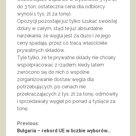
do 3 ton, ostateczna cena dla odbiorcy
wynosi 1 tys. zł za tonę).
Opozycji pozostaje już tylko szukać swoistej
dziury w całym, stąd te już absurdalne
narzekania, że węgla jest za dużo i że jego
ceny spadają, przez co tracą właściciele
prywatnych składów.
Tyle tylko, że te prywatne składy nie chciały
współpracować z rządem, kiedy latem
zwrócono się do nich o wspólne
zorganizowanie dostaw węgla dla
potrzebujących, po cenach nie
przekraczających 2 tys. zł za tonę, odmówiły
i sprzedawały węgiel po ponad 4 tysiące za
tonę.
Continue
Previous:
Bułgaria – rekord UE w liczbie wyborów…