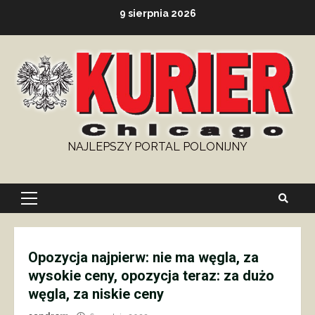
Skip
9 sierpnia 2026
to
content
NAJLEPSZY PORTAL POLONIJNY
Primary
Menu
Opozycja najpierw: nie ma węgla, za
wysokie ceny, opozycja teraz: za dużo
węgla, za niskie ceny