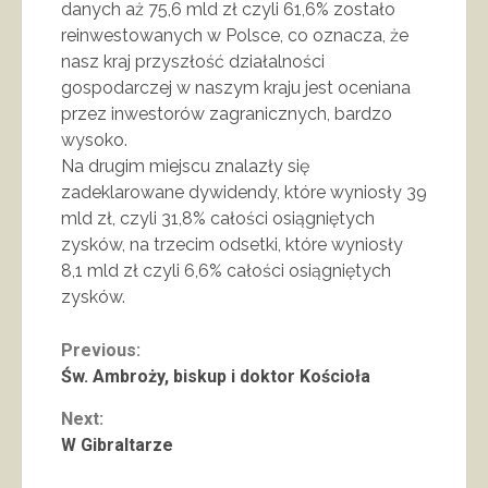
danych aż 75,6 mld zł czyli 61,6% zostało
reinwestowanych w Polsce, co oznacza, że
nasz kraj przyszłość działalności
gospodarczej w naszym kraju jest oceniana
przez inwestorów zagranicznych, bardzo
wysoko.
Na drugim miejscu znalazły się
zadeklarowane dywidendy, które wyniosły 39
mld zł, czyli 31,8% całości osiągniętych
zysków, na trzecim odsetki, które wyniosły
8,1 mld zł czyli 6,6% całości osiągniętych
zysków.
Continue
Previous:
Św. Ambroży, biskup i doktor Kościoła
Reading
Next:
W Gibraltarze