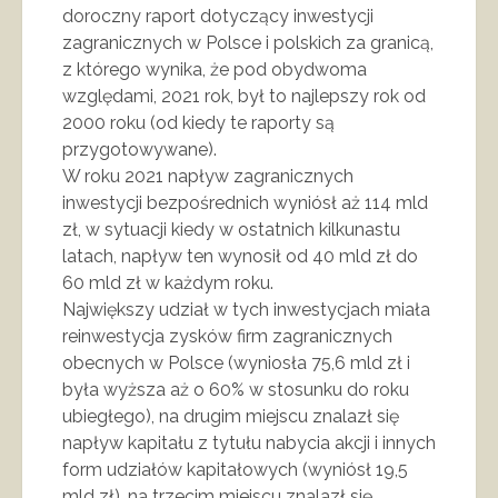
doroczny raport dotyczący inwestycji
zagranicznych w Polsce i polskich za granicą,
z którego wynika, że pod obydwoma
względami, 2021 rok, był to najlepszy rok od
2000 roku (od kiedy te raporty są
przygotowywane).
W roku 2021 napływ zagranicznych
inwestycji bezpośrednich wyniósł aż 114 mld
zł, w sytuacji kiedy w ostatnich kilkunastu
latach, napływ ten wynosił od 40 mld zł do
60 mld zł w każdym roku.
Największy udział w tych inwestycjach miała
reinwestycja zysków firm zagranicznych
obecnych w Polsce (wyniosła 75,6 mld zł i
była wyższa aż o 60% w stosunku do roku
ubiegłego), na drugim miejscu znalazł się
napływ kapitału z tytułu nabycia akcji i innych
form udziałów kapitałowych (wyniósł 19,5
mld zł), na trzecim miejscu znalazł się