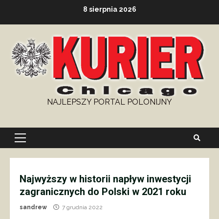
Skip
8 sierpnia 2026
to
content
NAJLEPSZY PORTAL POLONIJNY
Primary
Menu
Najwyższy w historii napływ inwestycji
zagranicznych do Polski w 2021 roku
sandrew
7 grudnia 2022