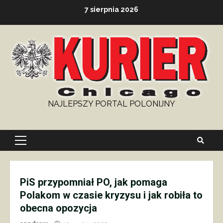
Skip
7 sierpnia 2026
to
content
NAJLEPSZY PORTAL POLONIJNY
Primary
Menu
PiS przypomniał PO, jak pomaga
Polakom w czasie kryzysu i jak robiła to
obecna opozycja