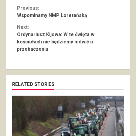
Continue
Previous:
Wspominamy NMP Loretańską
Reading
Next:
Ordynariusz Kijowa: W te święta w
kościołach nie będziemy mówić o
przebaczeniu
RELATED STORIES