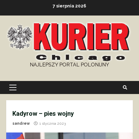
Skip
7 sierpnia 2026
to
content
NAJLEPSZY PORTAL POLONIJNY
Primary
Menu
Kadyrow – pies wojny
sandrew
1 stycznia 2023