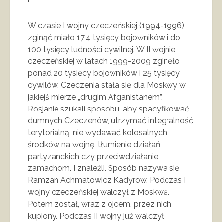
W czasie I wojny czeczeńskiej (1994-1996)
zginąć miało 17,4 tysięcy bojowników i do
100 tysięcy ludności cywilnej. W II wojnie
czeczeńskiej w latach 1999-2009 zginęło
ponad 20 tysięcy bojowników i 25 tysięcy
cywilów. Czeczenia stała się dla Moskwy w
jakiejś mierze „drugim Afganistanem”.
Rosjanie szukali sposobu, aby spacyfikować
dumnych Czeczenów, utrzymać integralność
terytorialną, nie wydawać kolosalnych
środków na wojnę, tłumienie działań
partyzanckich czy przeciwdziałanie
zamachom. I znaleźli. Sposób nazywa się
Ramzan Achmatowicz Kadyrow. Podczas I
wojny czeczeńskiej walczył z Moskwą.
Potem został, wraz z ojcem, przez nich
kupiony. Podczas II wojny już walczył