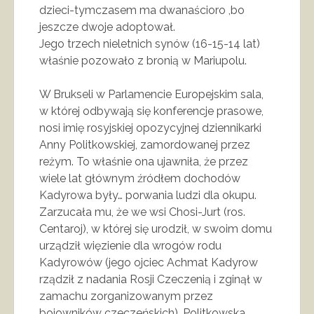
dzieci-tymczasem ma dwanaścioro ,bo
jeszcze dwoje adoptował.
Jego trzech nieletnich synów (16-15-14 lat)
właśnie pozowało z bronią w Mariupolu.
W Brukseli w Parlamencie Europejskim sala,
w której odbywają się konferencje prasowe,
nosi imię rosyjskiej opozycyjnej dziennikarki
Anny Politkowskiej, zamordowanej przez
reżym. To właśnie ona ujawniła, że przez
wiele lat głównym źródłem dochodów
Kadyrowa były… porwania ludzi dla okupu.
Zarzucała mu, że we wsi Chosi-Jurt (ros.
Centaroj), w której się urodził, w swoim domu
urządził więzienie dla wrogów rodu
Kadyrowów (jego ojciec Achmat Kadyrow
rządził z nadania Rosji Czeczenią i zginął w
zamachu zorganizowanym przez
bojowników czeczeńskich). Politkowska