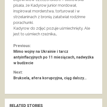
pisała, że Kadyrow junior mordował,
inspirował morderstwa, torturował i w
strzelaninach z bronią załatwiał rodzinne
porachunki.
Kadyrow do zdjęć pozuje uśmiechnięty. Ale
jest to uśmiech rzeźnika…
Continue
Previous:
Mimo wojny na Ukrainie i tarcz
Reading
antyinflacyjnych po 11 miesiącach, nadwyżka
w budżecie
Next:
Bruksela, afera korupcyjna, ciąg dalszy…
RELATED STORIES