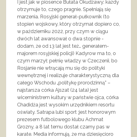
I jest jak w piosence Bułata Okudżawy: każdy
otrzymuje to, czego pragnie. Spełniają się
marzenia. Rosyjski generał-pułkownik (to
stopień wojskowy, który otrzymał dopiero co,
w październiku 2022, przy czym w ciągu
dwóch lat awansował o dwa stopnie -
dodam, że od 13 lat jest też… generałem-
majorem rosyjskiej policji) Kadyrow ma to, o
czym marzył: pełnię władzy w Czeczenii, bo
Rosjanie nie wtrącają mu się do polityki
wewnętrznej i realizuje charakterystyczną dla
całego Wschodu „politykę prorodzinną” –
najstarsza córka Ajszat (24 lata) jest
wiceministrem kultury w państwie ojca, córka
Chadidża jest wysokim urzędnikiem resortu
oświaty. Satrapa lubi sport :jest honorowym
prezesem futbolowego klubu Achmat
Grozny, a 8 lat temu dostał czarny pas w
karate. Media informują, że ma dziesięcioro