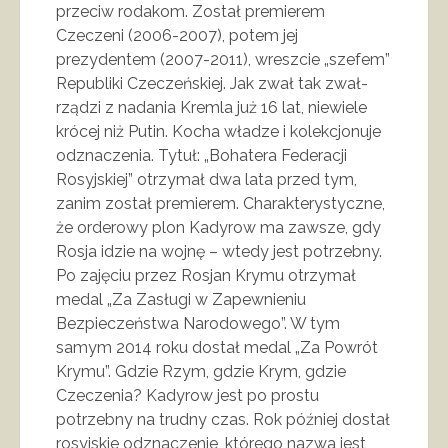
przeciw rodakom. Został premierem
Czeczeni (2006-2007), potem jej
prezydentem (2007-2011), wreszcie „szefem”
Republiki Czeczeńskiej. Jak zwał tak zwał-
rządzi z nadania Kremla już 16 lat, niewiele
krócej niż Putin. Kocha władze i kolekcjonuje
odznaczenia. Tytuł: „Bohatera Federacji
Rosyjskiej” otrzymał dwa lata przed tym,
zanim został premierem. Charakterystyczne,
że orderowy plon Kadyrow ma zawsze, gdy
Rosja idzie na wojnę – wtedy jest potrzebny.
Po zajęciu przez Rosjan Krymu otrzymał
medal „Za Zasługi w Zapewnieniu
Bezpieczeństwa Narodowego”. W tym
samym 2014 roku dostał medal „Za Powrót
Krymu”. Gdzie Rzym, gdzie Krym, gdzie
Czeczenia? Kadyrow jest po prostu
potrzebny na trudny czas. Rok później dostał
rosyjskie odznaczenie, którego nazwa jest