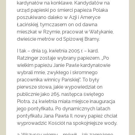
kardynałów na konklawe. Kandydatów na
urząd papieski po śmierci papieża Polaka
poszukiwano daleko w Azji i Ameryce
Łacińskiej, tymczasem on od dawna
mieszkał w Rzymie, pracował w Watykanie,
dwieście metrów od Spiżowej Bramy.
I tak – dnia 19. kwietnia 2005 r. – kard.
Ratzinger zostaje wybrany papieżem. „Po
wielkim papieżu Janie Pawle kardynałowie
wybrali mnie, zwykłego i skromnego
pracownika winnicy Pańskiej”. To były
pierwsze słowa, jakie wypowiedział on
publicznie jako 265. następca świętego
Piotra. 24 kwietnia miała miejsce inauguracja
jego pontyfikatu. Po dynamicznych latach
pontyfikatu Jana Pawła II, nowy papież chciał
wyprowadzić Kościół na spokojniejsze wody.
a. Wszyscy wiemy – mówił – jak zagrożone