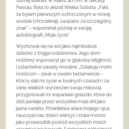
Górnej Bawarii, w Marktl am Inn, w diecezji
Passau. Była to akurat Wielka Sobota. „Fakt,
że byłem pierwszym ochrzczonym w nowej
wodzie [chrzcielnej], uważano za szczególny
znak” – wspominał później w swojej
autobiografii „Moje życie”.
Wychował się na wsi jako najmłodsze
dziecko z trojga rodzeństwa. Jego dom
rodzinny wyposażył go w głęboką religijność
i szlachetne zasady moralne. „Dziękuję moim
rodzicom – pisał w swoim testamencie –
którzy dali mi życie w trudnych czasach i za
cenę wielkich wyrzeczeń swoją miłością
przygotowali mi wspaniałe gniazdo, które do
dziś jaśnieje przez wszystkie moje dni jako
jasne światło. Przenikliwa wiara mojego ojca
nauczyła nas dzieci wierzyć i stała mocno
jako przewodnik pośród wszystkich moich