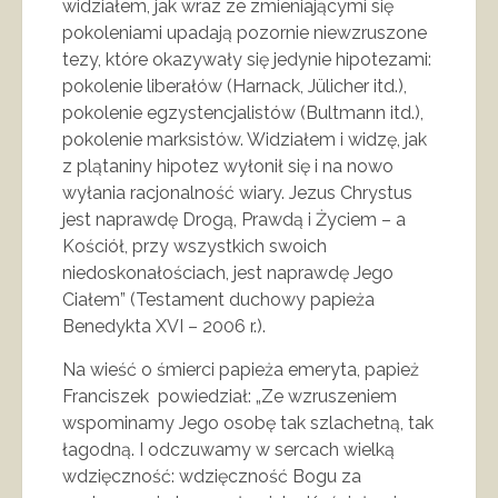
widziałem, jak wraz ze zmieniającymi się
pokoleniami upadają pozornie niewzruszone
tezy, które okazywały się jedynie hipotezami:
pokolenie liberałów (Harnack, Jülicher itd.),
pokolenie egzystencjalistów (Bultmann itd.),
pokolenie marksistów. Widziałem i widzę, jak
z plątaniny hipotez wyłonił się i na nowo
wyłania racjonalność wiary. Jezus Chrystus
jest naprawdę Drogą, Prawdą i Życiem – a
Kościół, przy wszystkich swoich
niedoskonałościach, jest naprawdę Jego
Ciałem” (Testament duchowy papieża
Benedykta XVI – 2006 r.).
Na wieść o śmierci papieża emeryta, papież
Franciszek powiedział: „Ze wzruszeniem
wspominamy Jego osobę tak szlachetną, tak
łagodną. I odczuwamy w sercach wielką
wdzięczność: wdzięczność Bogu za