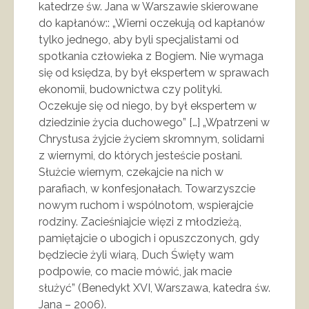
katedrze św. Jana w Warszawie skierowane
do kapłanów:: „Wierni oczekują od kapłanów
tylko jednego, aby byli specjalistami od
spotkania człowieka z Bogiem. Nie wymaga
się od księdza, by był ekspertem w sprawach
ekonomii, budownictwa czy polityki.
Oczekuje się od niego, by był ekspertem w
dziedzinie życia duchowego” […] „Wpatrzeni w
Chrystusa żyjcie życiem skromnym, solidarni
z wiernymi, do których jesteście posłani.
Służcie wiernym, czekajcie na nich w
parafiach, w konfesjonałach. Towarzyszcie
nowym ruchom i wspólnotom, wspierajcie
rodziny. Zacieśniajcie więzi z młodzieżą,
pamiętajcie o ubogich i opuszczonych, gdy
będziecie żyli wiarą, Duch Święty wam
podpowie, co macie mówić, jak macie
służyć” (Benedykt XVI, Warszawa, katedra św.
Jana – 2006).