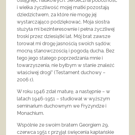
osiągnięć naukowych. Serdeczna pobożność
i wielka życzliwość mojej matki pozostają
dziedzictwem, za które nie mogę jej
wystarczająco podziękować. Moja siostra
służyła mi bezinteresownie i pełna życzliwej
troski przez dziesiątki lat. Mój brat zawsze
torował mi drogę jasnością swoich sądów,
mocną stanowczością i pogodą ducha. Bez
tego jego stałego poprzedzania mnie i
towarzyszenia, nie byłbym w stanie znaleźć
właściwej drogi” (Testament duchowy –
2006 r.).
W roku 1946 zdał maturę, a następnie – w
latach 1946-1951 – studiował w wyższym
seminarium duchownym we Fryzyndze i
Monachium.
Wspólnie ze swoim bratem Georgiem 29.
czerwca 1951 r. przyjął święcenia kapłańskie