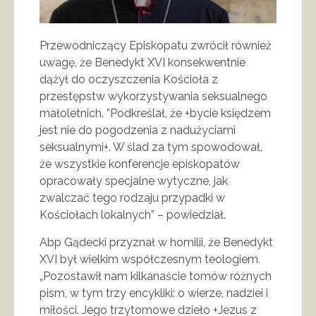
Przewodniczący Episkopatu zwrócił również
uwagę, że Benedykt XVI konsekwentnie
dążył do oczyszczenia Kościoła z
przestępstw wykorzystywania seksualnego
małoletnich. ”Podkreślał, że +bycie księdzem
jest nie do pogodzenia z nadużyciami
seksualnymi+. W ślad za tym spowodował,
że wszystkie konferencje episkopatów
opracowały specjalne wytyczne, jak
zwalczać tego rodzaju przypadki w
Kościołach lokalnych” – powiedział.
Abp Gądecki przyznał w homilii, że Benedykt
XVI był wielkim współczesnym teologiem.
„Pozostawił nam kilkanaście tomów różnych
pism, w tym trzy encykliki: o wierze, nadziei i
miłości. Jego trzytomowe dzieło +Jezus z