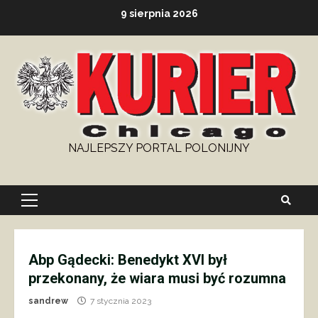
Skip
9 sierpnia 2026
to
content
NAJLEPSZY PORTAL POLONIJNY
Primary
Menu
Abp Gądecki: Benedykt XVI był
przekonany, że wiara musi być rozumna
sandrew
7 stycznia 2023