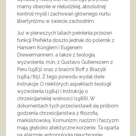
mamy obecnie w nieludzkiej, absolutnej
kontroli myśli i zachowań głównego nurtu
libertynizmu w świecie zachodnim.
Już w pierwszych latach pełnienia przezeń
funkcji Prefekta doszło jednak do polemik z
Hansem Kűngiem i Eugenem
Drewermannem, a także z teologią
wyzwolenia, m.in. z Gustavo Gutierrezem z
Peru (1983) oraz z braćmi Boff z Brazylii
(1984/85). Z tego powodu wydał dwie
instrukcje: O niektórych aspektach teologii
wyzwolenia (1984) i Instrukcję o
chrześcijańskiej wolności (1986). W
dokumentach tych przeciwstawił się próbom
godzenia chrześcijaństwa z filozofią
marksistowską. Komunizm, nazizm i faszyzm
mają głęboko ateistyczne korzenie. Ta oparta
na ateizmie antropologia nieuchronnie