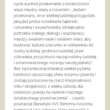
życia wyniósł przekonanie o konieczności
więzi między wiarą a rozumem. „Jestem
przekonany, że w wielkiej ludzkiej przygodzie,
jaką jest próba rozwikłania tajemnic
człowieka i wszechświata, istnieje pilna
potrzeba stałego dialogu i współpracy
między światem nauki i światem wiary, aby
budować kulturę szacunku w odniesieniu do
osoby ludzkiej, godności ludzkiej, praw
człowieka, przyszłości naszej rodziny ludzkiej
i zrównoważonego rozwoju naszej planety”.
Bez tej koniecznej interakcji wielkie pytania
ludzkości opuszczają sferę rozumu i prawdy i
zostają porzucone na rzecz irracjonalności,
mitu i obojętności, z wielką szkodą dla
ludzkości, pokoju na świecie i naszego
ostatecznego przeznaczenia” – często
powtarzał Benedykt XVI. Reformę Kościoła
pojmował jako odnowę, która prowadzi z