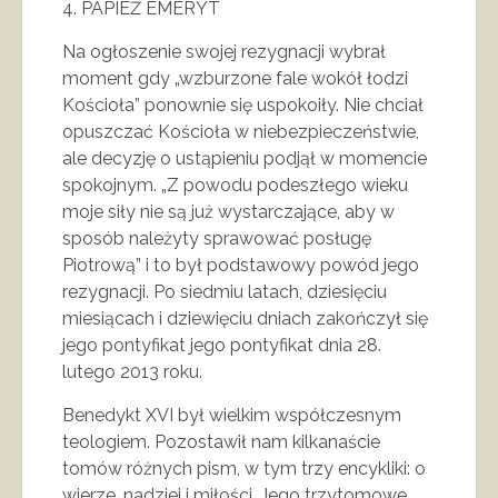
4. PAPIEŻ EMERYT
Na ogłoszenie swojej rezygnacji wybrał
moment gdy „wzburzone fale wokół łodzi
Kościoła” ponownie się uspokoiły. Nie chciał
opuszczać Kościoła w niebezpieczeństwie,
ale decyzję o ustąpieniu podjął w momencie
spokojnym. „Z powodu podeszłego wieku
moje siły nie są już wystarczające, aby w
sposób należyty sprawować posługę
Piotrową” i to był podstawowy powód jego
rezygnacji. Po siedmiu latach, dziesięciu
miesiącach i dziewięciu dniach zakończył się
jego pontyfikat jego pontyfikat dnia 28.
lutego 2013 roku.
Benedykt XVI był wielkim współczesnym
teologiem. Pozostawił nam kilkanaście
tomów różnych pism, w tym trzy encykliki: o
wierze, nadziei i miłości. Jego trzytomowe