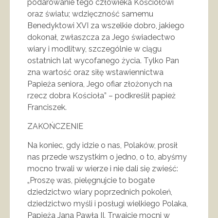
podarowanie tego człowieka Kościołowi
oraz światu; wdzięczność samemu
Benedyktowi XVI za wszelkie dobro, jakiego
dokonał, zwłaszcza za Jego świadectwo
wiary i modlitwy, szczególnie w ciągu
ostatnich lat wycofanego życia. Tylko Pan
zna wartość oraz siłę wstawiennictwa
Papieża seniora, Jego ofiar złożonych na
rzecz dobra Kościoła” – podkreślił papież
Franciszek.
ZAKOŃCZENIE
Na koniec, gdy idzie o nas, Polaków, prosił
nas przede wszystkim o jedno, o to, abyśmy
mocno trwali w wierze i nie dali się zwieść:
„Proszę was, pielęgnujcie to bogate
dziedzictwo wiary poprzednich pokoleń,
dziedzictwo myśli i posługi wielkiego Polaka,
Papieża Jana Pawła II. Trwajcie mocni w