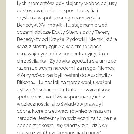
tych momentów, gdy stajemy wobec pokusy
dostosowania się do sposobu życia i
myślenia współczesnego nam świata.
Benedykt XVI mówił: „Tu staje nam przed
oczami oblicze Edyty Stein, siostry Teresy
Benedykty od Krzyża, Żydówki i Niemki, która
wraz z siostrą zginęła w ciemnościach
osnuwających obóz koncentracyjny. Jako
chrześcijanka i Żydówka zgodziła się umrzeć
razem ze swym narodem i za niego. Niemcy,
którzy wówczas byli zesłani do Auschwitz-
Birkenau i tu zostali zamordowani, uważani
byli za Abschaum der Nation – wyrzutków
społeczeństwa. Dziś wspominamy ich z
wdzięcznością jako świadków prawdy i
dobra, które przetrwało również w naszym
narodzie. Jesteśmy im wdzięczni za to, że nie
podporządkowali się władzy zła i dziś są
niczym światło w ciemnościach nocy”