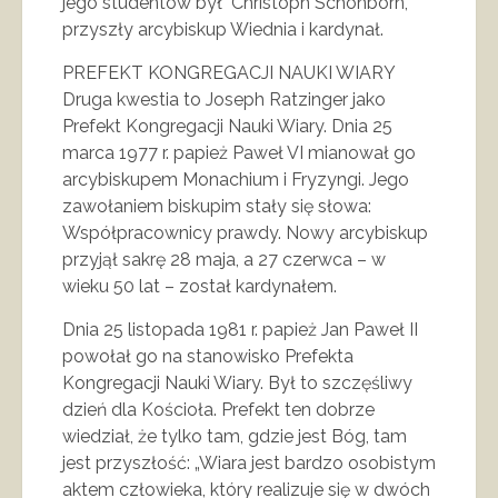
jego studentów był Christoph Schönborn,
przyszły arcybiskup Wiednia i kardynał.
PREFEKT KONGREGACJI NAUKI WIARY
Druga kwestia to Joseph Ratzinger jako
Prefekt Kongregacji Nauki Wiary. Dnia 25
marca 1977 r. papież Paweł VI mianował go
arcybiskupem Monachium i Fryzyngi. Jego
zawołaniem biskupim stały się słowa:
Współpracownicy prawdy. Nowy arcybiskup
przyjął sakrę 28 maja, a 27 czerwca – w
wieku 50 lat – został kardynałem.
Dnia 25 listopada 1981 r. papież Jan Paweł II
powołał go na stanowisko Prefekta
Kongregacji Nauki Wiary. Był to szczęśliwy
dzień dla Kościoła. Prefekt ten dobrze
wiedział, że tylko tam, gdzie jest Bóg, tam
jest przyszłość: „Wiara jest bardzo osobistym
aktem człowieka, który realizuje się w dwóch