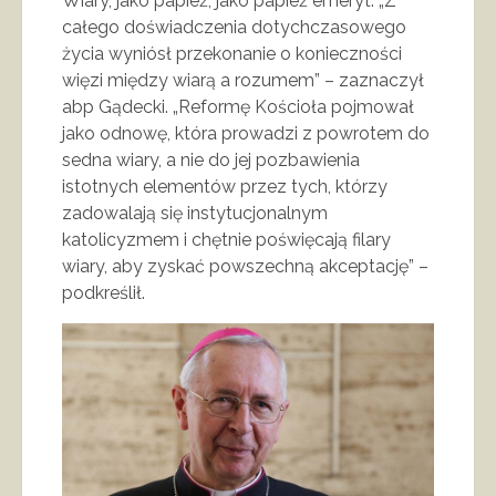
Wiary, jako papież, jako papież emeryt. „Z
całego doświadczenia dotychczasowego
życia wyniósł przekonanie o konieczności
więzi między wiarą a rozumem” – zaznaczył
abp Gądecki. „Reformę Kościoła pojmował
jako odnowę, która prowadzi z powrotem do
sedna wiary, a nie do jej pozbawienia
istotnych elementów przez tych, którzy
zadowalają się instytucjonalnym
katolicyzmem i chętnie poświęcają filary
wiary, aby zyskać powszechną akceptację” –
podkreślił.