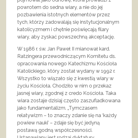
powrotem do sedna wiary, a nie do jej
pozbawienia istotnych elementów przez
tych, którzy zadowalają się instytucjonalnym
katolicyzmem i chętnie poświęcają filary
wiary, aby zyskać powszechną akceptację.
W 1986 r. św. Jan Paweł II mianował kard.
Ratzingera przewodniczącym Komitetu ds.
opracowania nowego Katechizmu Kościoła
Katolickiego, który został wydany w 1992 r.
Wszystko to wiązało się z kwestią wiary w
życiu Kościoła. Chodziło w nim o przekaz
jasnej wiary, zgodnej z credo Kościoła. Taka
wiara zostaje dzisiaj często zaszufladkowana
jako fundamentalizm. „Tymczasem
relatywizm – to znaczy zdanie się na ‘każdy
powiew nauki’ – zdaje się być jedyną
postawą godną współczesności.
Ustanawiany jest rodzaj dyktatury