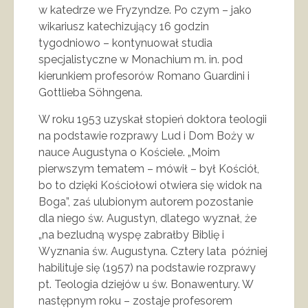
w katedrze we Fryzyndze. Po czym – jako
wikariusz katechizujący 16 godzin
tygodniowo – kontynuował studia
specjalistyczne w Monachium m. in. pod
kierunkiem profesorów Romano Guardini i
Gottlieba Söhngena.
W roku 1953 uzyskał stopień doktora teologii
na podstawie rozprawy Lud i Dom Boży w
nauce Augustyna o Kościele. „Moim
pierwszym tematem – mówił – był Kościół,
bo to dzięki Kościołowi otwiera się widok na
Boga”, zaś ulubionym autorem pozostanie
dla niego św. Augustyn, dlatego wyznał, że
„na bezludną wyspę zabrałby Biblię i
Wyznania św. Augustyna. Cztery lata później
habilituje się (1957) na podstawie rozprawy
pt. Teologia dziejów u św. Bonawentury. W
następnym roku – zostaje profesorem