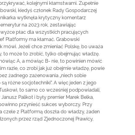
 przykrywać, kolejnymi kłamstwami. Zupełnie
abowski, kiedyś członek Rady Gospodarczej
nnikarka wytknęła krytyczny komentarz
i emerytur na 2023 rok, zestawiając
dwyżce płac dla wszystkich pracujących
szef Platformy ma kłamać. Grabowski
ak mówi. Jeżeli chce zmieniać Polskę, bo uważa
, to może to zrobić, tylko obejmując władzę.
ówiąc A, a mówiąc B- nie, to powinien mówić
im razie, co zrobi jak już obejmie władzę, powie
bez żadnego zażenowania „niech sobie
ą różne socjotechniki”. A więc jeden z jego
skowi, to samo co wcześniej podpowiadali,
anusz Palikot i były premier Marek Belka,
powinno przynieść sukces wyborczy. Przy
a czele z Platformą doszła do władzy, żaden
onych przez rząd Zjednoczonej Prawicy,