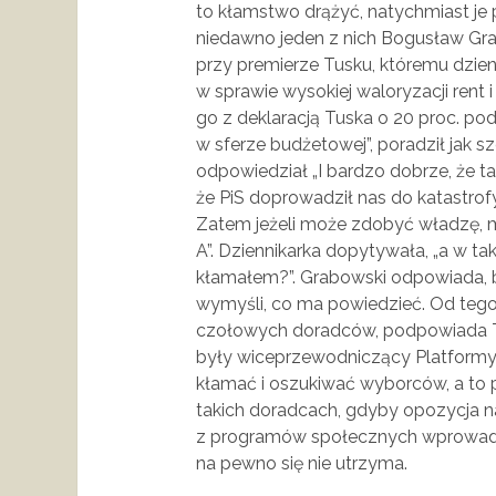
to kłamstwo drążyć, natychmiast je
niedawno jeden z nich Bogusław Gr
przy premierze Tusku, któremu dzie
w sprawie wysokiej waloryzacji rent 
go z deklaracją Tuska o 20 proc. po
w sferze budżetowej”, poradził jak 
odpowiedział „I bardzo dobrze, że t
że PiS doprowadził nas do katastrofy
Zatem jeżeli może zdobyć władzę, m
A”. Dziennikarka dopytywała, „a w tak
kłamałem?”. Grabowski odpowiada, 
wymyśli, co ma powiedzieć. Od tego s
czołowych doradców, podpowiada Tu
były wiceprzewodniczący Platformy J
kłamać i oszukiwać wyborców, a to 
takich doradcach, gdyby opozycja n
z programów społecznych wprowadz
na pewno się nie utrzyma.