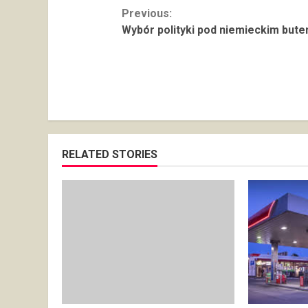
Continue
Previous:
Wybór polityki pod niemieckim but
Reading
RELATED STORIES