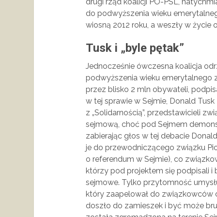
drugi rząd koalicji PO-PSL, natychm
do podwyższenia wieku emerytalnego
wiosną 2012 roku, a weszły w życie o
Tusk i „byle pętak”
Jednocześnie ówczesna koalicja odr
podwyższenia wieku emerytalnego z
przez blisko 2 mln obywateli, podp
w tej sprawie w Sejmie, Donald Tusk
z „Solidarnością”, przedstawicieli 
sejmową, choć pod Sejmem demonstr
zabierając głos w tej debacie Donald
je do przewodniczącego związku Pio
o referendum w Sejmie), co związkow
którzy pod projektem się podpisali 
sejmowe. Tylko przytomność umysłu
który zaapelował do związkowców o
doszło do zamieszek i być może brutal