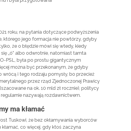
jmu i była przygotowana
2021 roku, na pytania dotyczące podwyższenia
, którego jego formacja nie powtórzy, gdyby
tylko, że o błędzie mówi się wtedy, kiedy
 się „ó” albo odwrotnie, natomiast tamta
PO-PSL, była po prostu gigantycznym
ięcej można być przekonanym, że gdyby
o wrócą i tego rodzaju pomysły, bo przecież
merytalnego przez rząd Zjednoczonej Prawicy
szacowane na ok. 10 mld zł rocznie), politycy
y regularnie nazywają rozdawnictwem.
ormy ma kłamać
prost Tuskowi, że bez okłamywania wyborców
 kłamać, co więcej, gdy ktoś zaczyna