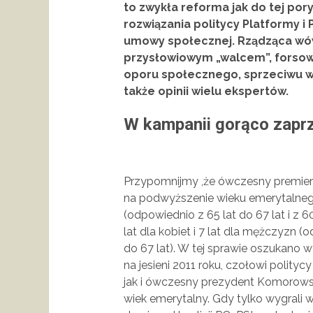
to zwykła reforma jak do tej po
rozwiązania politycy Platformy i 
umowy społecznej. Rządząca wów
przysłowiowym „walcem”, forso
oporu społecznego, sprzeciwu ws
także opinii wielu ekspertów.
W kampanii gorąco zaprz
Przypomnijmy ,że ówczesny premier 
na podwyższenie wieku emerytalnego 
(odpowiednio z 65 lat do 67 lat i z 6
lat dla kobiet i 7 lat dla mężczyzn (o
do 67 lat). W tej sprawie oszukano
na jesieni 2011 roku, czołowi polity
jak i ówczesny prezydent Komorowsk
wiek emerytalny. Gdy tylko wygrali 