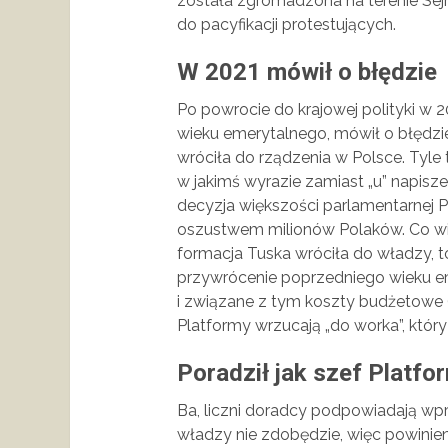
została zgromadzona na terenie Se
do pacyfikacji protestujących.
W 2021 mówił o błędzie
Po powrocie do krajowej polityki w 
wieku emerytalnego, mówił o błędzie
wróciła do rządzenia w Polsce. Tyle 
w jakimś wyrazie zamiast „u” napisze
decyzja większości parlamentarnej 
oszustwem milionów Polaków. Co w
formacja Tuska wróciła do władzy, t
przywrócenie poprzedniego wieku e
i związane z tym koszty budżetowe (
Platformy wrzucają „do worka”, któr
Poradził jak szef Platf
Ba, liczni doradcy podpowiadają w
władzy nie zdobędzie, więc powinien