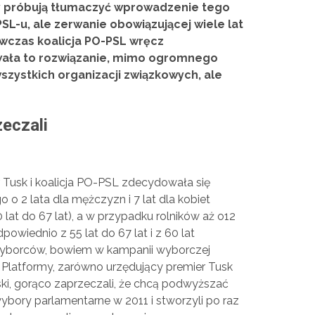
ry próbują tłumaczyć wprowadzenie tego
PSL-u, ale zerwanie obowiązującej wiele lat
czas koalicja PO-PSL wręcz
wała to rozwiązanie, mimo ogromnego
zystkich organizacji związkowych, ale
eczali
Tusk i koalicja PO-PSL zdecydowała się
o 2 lata dla mężczyzn i 7 lat dla kobiet
0 lat do 67 lat), a w przypadku rolników aż o12
dpowiednio z 55 lat do 67 lat i z 60 lat
 wyborców, bowiem w kampanii wyborczej
cy Platformy, zarówno urzędujący premier Tusk
i, gorąco zaprzeczali, że chcą podwyższać
wybory parlamentarne w 2011 i stworzyli po raz