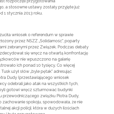
iast rozpoczęli przygotowania
, a stosowne ustawy zostały przyjęte już
d 1 stycznia 2013 roku.
zuciła wniosek o referendum w sprawie
łożony przez NSZZ „Solidarność”, poparty
isami zebranymi przez Związek. Podczas debaty
 zdecydował się wręcz na otwartą konfrontację
związkowców nie wpuszczono na galerię
owało ich ponad 10 tysięcy. Co więcej
 Tusk użył słów „byle pętak” adresując
tra Dudy (przestawiającego wniosek
cy odebrali jako atak na wszystkich tych,
i byli gotowi wręcz szturmować budynki
 przewodniczącego związku Piotra Dudy,
 zachowanie spokoju, spowodowała, że nie
nej akcji policji, która w dużych ilościach