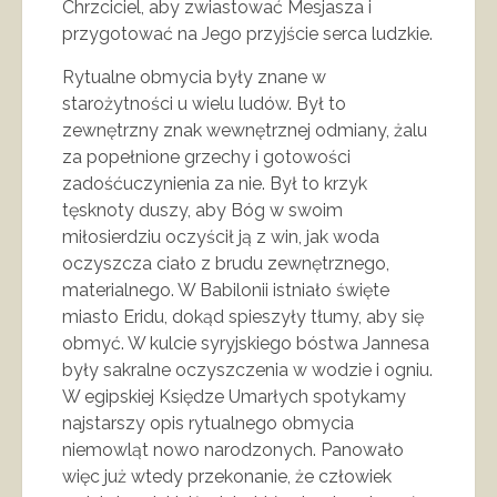
Chrzciciel, aby zwiastować Mesjasza i
przygotować na Jego przyjście serca ludzkie.
Rytualne obmycia były znane w
starożytności u wielu ludów. Był to
zewnętrzny znak wewnętrznej odmiany, żalu
za popełnione grzechy i gotowości
zadośćuczynienia za nie. Był to krzyk
tęsknoty duszy, aby Bóg w swoim
miłosierdziu oczyścił ją z win, jak woda
oczyszcza ciało z brudu zewnętrznego,
materialnego. W Babilonii istniało święte
miasto Eridu, dokąd spieszyły tłumy, aby się
obmyć. W kulcie syryjskiego bóstwa Jannesa
były sakralne oczyszczenia w wodzie i ogniu.
W egipskiej Księdze Umarłych spotykamy
najstarszy opis rytualnego obmycia
niemowląt nowo narodzonych. Panowało
więc już wtedy przekonanie, że człowiek