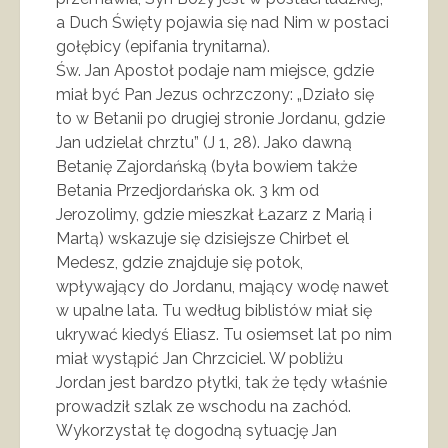
a Duch Święty pojawia się nad Nim w postaci
gołębicy (epifania trynitarna).
Św. Jan Apostoł podaje nam miejsce, gdzie
miał być Pan Jezus ochrzczony: „Działo się
to w Betanii po drugiej stronie Jordanu, gdzie
Jan udzielał chrztu” (J 1, 28). Jako dawną
Betanię Zajordańską (była bowiem także
Betania Przedjordańska ok. 3 km od
Jerozolimy, gdzie mieszkał Łazarz z Marią i
Martą) wskazuje się dzisiejsze Chirbet el
Medesz, gdzie znajduje się potok,
wpływający do Jordanu, mający wodę nawet
w upalne lata. Tu według biblistów miał się
ukrywać kiedyś Eliasz. Tu osiemset lat po nim
miał wystąpić Jan Chrzciciel. W pobliżu
Jordan jest bardzo płytki, tak że tędy właśnie
prowadził szlak ze wschodu na zachód.
Wykorzystał tę dogodną sytuację Jan