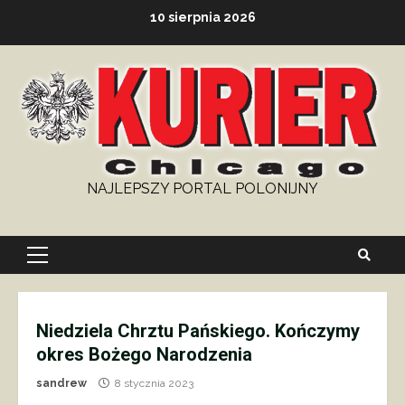
Skip
10 sierpnia 2026
to
content
NAJLEPSZY PORTAL POLONIJNY
Primary
Menu
Niedziela Chrztu Pańskiego. Kończymy
okres Bożego Narodzenia
sandrew
8 stycznia 2023