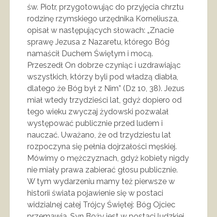
św. Piotr, przygotowując do przyjęcia chrztu
rodzinę rzymskiego urzędnika Korneliusza,
opisał w następujących słowach: „Znacie
sprawę Jezusa z Nazaretu, którego Bóg
namaścił Duchem Świętym i mocą.
Przeszedł On dobrze czyniąc i uzdrawiając
wszystkich, którzy byli pod władzą diabła,
dlatego że Bóg był z Nim” (Dz 10, 38). Jezus
miał wtedy trzydzieści lat, gdyż dopiero od
tego wieku zwyczaj żydowski pozwalał
występować publicznie przed ludem i
nauczać. Uważano, że od trzydziestu lat
rozpoczyna się pełnia dojrzałości męskiej.
Mówimy o mężczyznach, gdyż kobiety nigdy
nie miały prawa zabierać głosu publicznie.
W tym wydarzeniu mamy też pierwsze w
historii świata pojawienie się w postaci
widzialnej całej Trójcy Świętej: Bóg Ojciec
przemawia, Syn Boży jest w postaci ludzkiej,