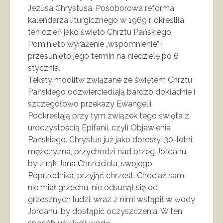
Jezusa Chrystusa. Posoborowa reforma
kalendarza liturgicznego w 1969 r. określiła
ten dzień jako święto Chrztu Pańskiego.
Pominięto wyrażenie „wspomnienie” i
przesunięto jego termin na niedzielę po 6
stycznia.
Teksty modlitw związane ze świętem Chrztu
Pańskiego odzwierciedlają bardzo dokładnie i
szczegółowo przekazy Ewangelii.
Podkreślają przy tym związek tego święta z
uroczystością Epifanii, czyli Objawienia
Pańskiego. Chrystus już jako dorosły, 30-letni
mężczyzna, przychodzi nad brzeg Jordanu,
by z rąk Jana Chrzciciela, swojego
Poprzednika, przyjąć chrzest. Chociaż sam
nie miał grzechu, nie odsunął się od
grzesznych ludzi: wraz z nimi wstąpił w wody
Jordanu, by dostąpić oczyszczenia. W ten