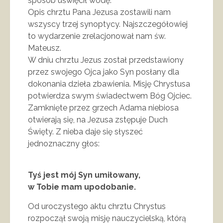
sposób uświęcił wodę.
Opis chrztu Pana Jezusa zostawili nam
wszyscy trzej synoptycy. Najszczegółowiej
to wydarzenie zrelacjonował nam św.
Mateusz.
W dniu chrztu Jezus został przedstawiony
przez swojego Ojca jako Syn posłany dla
dokonania dzieła zbawienia. Misję Chrystusa
potwierdza swym świadectwem Bóg Ojciec.
Zamknięte przez grzech Adama niebiosa
otwierają się, na Jezusa zstępuje Duch
Święty. Z nieba daje się słyszeć
jednoznaczny głos:
Tyś jest mój Syn umiłowany,
w Tobie mam upodobanie.
Od uroczystego aktu chrztu Chrystus
rozpoczął swoją misję nauczycielską, którą