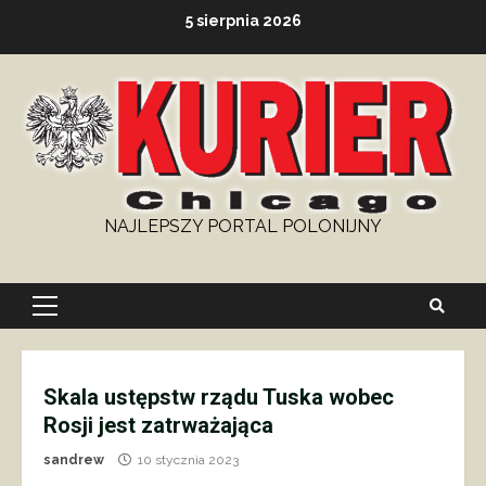
Skip
5 sierpnia 2026
to
content
NAJLEPSZY PORTAL POLONIJNY
Primary
Menu
Skala ustępstw rządu Tuska wobec
Rosji jest zatrważająca
sandrew
10 stycznia 2023