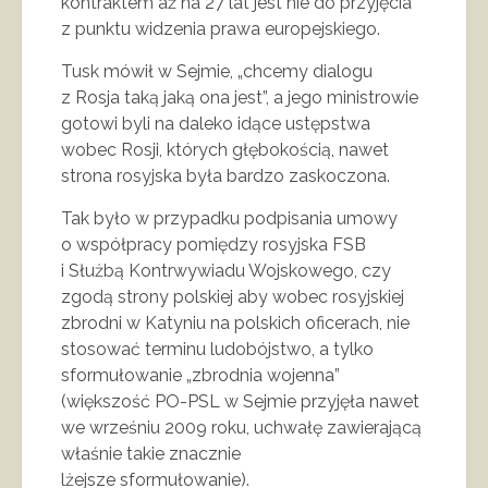
kontraktem aż na 27 lat jest nie do przyjęcia
z punktu widzenia prawa europejskiego.
Tusk mówił w Sejmie, „chcemy dialogu
z Rosja taką jaką ona jest”, a jego ministrowie
gotowi byli na daleko idące ustępstwa
wobec Rosji, których głębokością, nawet
strona rosyjska była bardzo zaskoczona.
Tak było w przypadku podpisania umowy
o współpracy pomiędzy rosyjska FSB
i Służbą Kontrwywiadu Wojskowego, czy
zgodą strony polskiej aby wobec rosyjskiej
zbrodni w Katyniu na polskich oficerach, nie
stosować terminu ludobójstwo, a tylko
sformułowanie „zbrodnia wojenna”
(większość PO-PSL w Sejmie przyjęła nawet
we wrześniu 2009 roku, uchwałę zawierającą
właśnie takie znacznie
lżejsze sformułowanie).