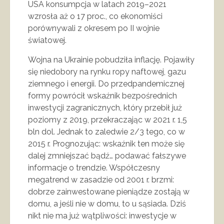
USA konsumpcja w latach 2019–2021
wzrosła aż o 17 proc., co ekonomiści
porównywali z okresem po II wojnie
światowej.
Wojna na Ukrainie pobudziła inflację. Pojawiły
się niedobory na rynku ropy naftowej, gazu
ziemnego i energii. Do przedpandemicznej
formy powrócił wskaźnik bezpośrednich
inwestycji zagranicznych, który przebił już
poziomy z 2019, przekraczając w 2021 r. 1,5
bln dol. Jednak to zaledwie 2/3 tego, co w
2015 r. Prognozując: wskaźnik ten może się
dalej zmniejszać bądź… podawać fałszywe
informacje o trendzie. Współczesny
megatrend w zasadzie od 2001 r. brzmi:
dobrze zainwestowane pieniądze zostają w
domu, a jeśli nie w domu, to u sąsiada. Dziś
nikt nie ma już wątpliwości: inwestycje w