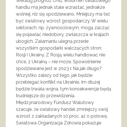
Według prognoz ONZ wolumen światowego
handlu ma jednak stale wzrastać, jednakże
wolniej, niż się spodziewano. Mniejszy ma też
być światowy wzrost gospodarczy. W wielu
sektorach, np. żywnościowym, mogą zacząć
się pojawiać niedobory, zwłaszcza w krajach
ubogich. Załamaniu ulegną przede
wszystkim gospodarki walczących stron:
Rosji i Ukrainy. Z Rosją wielu handlować nie
chce, z Ukrainą – nie może. Spowolnienie
spodziewane jest w 2023 r. Na jak długo?
Wszystko zależy od tego, jak będzie
przebiegać konflikt na Ukrainie. Im dłużej
będzie trwała wojna, tym konsekwencje będą
trudniejsze do przewidzenia.
Międzynarodowy Fundusz Walutowy
szacuje, że światowy handel zmniejszy swój
wzrost z zakładanych 10 proc. aż o połowę.
Światowa Organizacja Zdrowia pokazuje