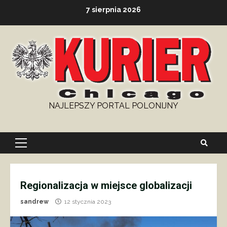
Skip
7 sierpnia 2026
to
content
NAJLEPSZY PORTAL POLONIJNY
Primary
Menu
Regionalizacja w miejsce globalizacji
sandrew
12 stycznia 2023