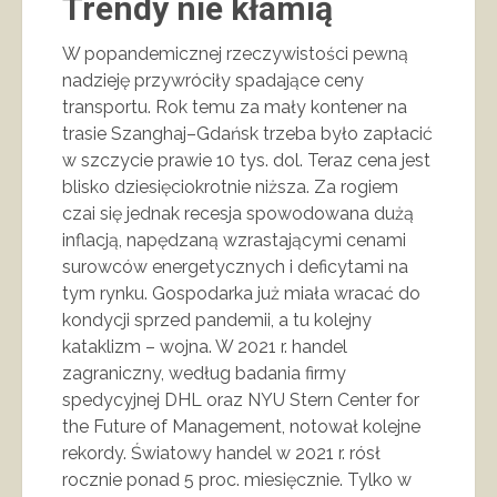
Trendy nie kłamią
W popandemicznej rzeczywistości pewną
nadzieję przywróciły spadające ceny
transportu. Rok temu za mały kontener na
trasie Szanghaj–Gdańsk trzeba było zapłacić
w szczycie prawie 10 tys. dol. Teraz cena jest
blisko dziesięciokrotnie niższa. Za rogiem
czai się jednak recesja spowodowana dużą
inflacją, napędzaną wzrastającymi cenami
surowców energetycznych i deficytami na
tym rynku. Gospodarka już miała wracać do
kondycji sprzed pandemii, a tu kolejny
kataklizm – wojna. W 2021 r. handel
zagraniczny, według badania firmy
spedycyjnej DHL oraz NYU Stern Center for
the Future of Management, notował kolejne
rekordy. Światowy handel w 2021 r. rósł
rocznie ponad 5 proc. miesięcznie. Tylko w