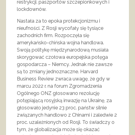
restrykcji, paszportów szczepionkowych i
lockdownów.
Nastała za to epoka protekcjonizmu i
nieufności. Z Rosji wycofały się tysiące
zachodnich firm. Rozpoczęła się
amerykańsko-chińska wojna handlowa.
Swoją politykę międzynarodową musiała
skorygować czołowa europejska potęga
gospodarcza – Niemcy. Jednak nie zawsze
są to zmiany jednoznaczne. Harvard
Business Review zwraca uwagę, że gdy w
marcu 2022 r. na forum Zgromadzenia
Ogólnego ONZ głosowano rezolucję
potępiającą rosyjską inwazję na Ukrainę, za
głosowało jedynie 23 proc. państw silnie
związanych handlowo z Chinami i zaledwie 2
proc. uzależnionych od Rosji. To świadczy o
tym, że globalizacja może się okazać