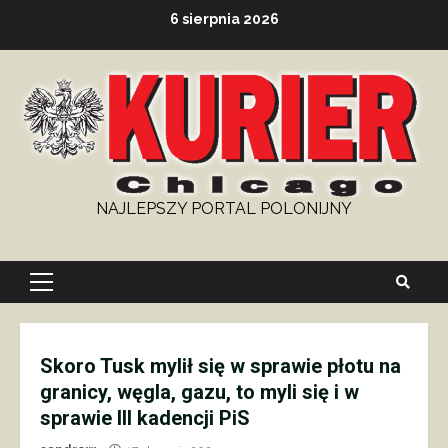
Skip
6 sierpnia 2026
to
content
NAJLEPSZY PORTAL POLONIJNY
Primary
Menu
Skoro Tusk mylił się w sprawie płotu na
granicy, węgla, gazu, to myli się i w
sprawie III kadencji PiS