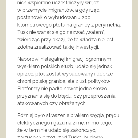
nich wspierane uczestniczyły wręcz
w przemycie imigrantów, a gdy rząd
postanowił o wybudowaniu 200
kilometrowego płotu na granicy z perymetrią,
Tusk nie wahał się go nazwać „wałem”,
twierdząc przy okazji, że ta władza nie jest
zdolna zrealizować takiej inwestycji.
Naporowi nielegalnej imigracji ogromnym
wysiłkiem polskich służb, udało się jednak
oprzeć, płot został wybudowany i dobrze
chroni polską granicę, ale z ust polityków
Platformy nie padło nawet jedno słowo
przyznania się do błędu, czy przeproszenia
atakowanych czy obrażanych.
Później było straszenie brakiem węgla, prądu
elektrycznego i gazu na zimę, mimo tego,
że w terminie udało się zakończyć,
zarzuconą przez rząd Tuska, budowę