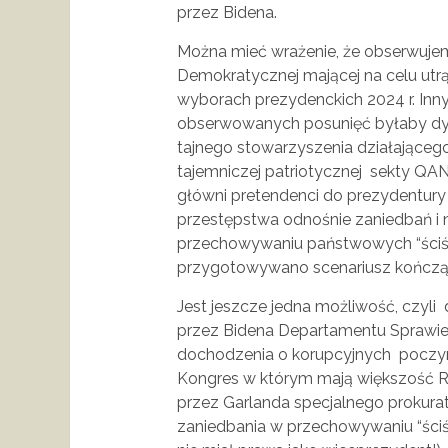
przez Bidena.
Można mieć wrażenie, że obserwujem
Demokratycznej mającej na celu ut
wyborach prezydenckich 2024 r. Inn
obserwowanych posunięć byłaby dywe
tajnego stowarzyszenia działająceg
tajemniczej patriotycznej sekty QA
główni pretendenci do prezydentury
przestępstwa odnośnie zaniedbań i n
przechowywaniu państwowych “ściś
przygotowywano scenariusz kończą
Jest jeszcze jedna możliwość, czyl
przez Bidena Departamentu Sprawie
dochodzenia o korupcyjnych poczy
Kongres w którym mają większość R
przez Garlanda specjalnego prokurat
zaniedbania w przechowywaniu “ściś