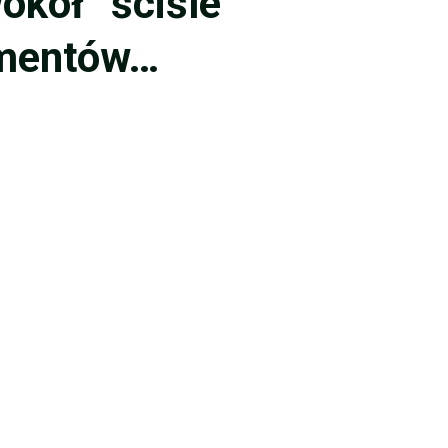
okół “ściśle
umentów…