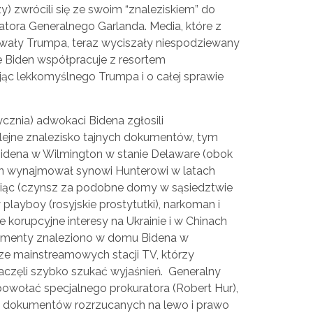
) zwrócili się ze swoim “znaleziskiem” do
ratora Generalnego Garlanda. Media, które z
ały Trumpa, teraz wyciszały niespodziewany
że Biden współpracuje z resortem
jąc lekkomyślnego Trumpa i o całej sprawie
ycznia) adwokaci Bidena zgłosili
lejne znalezisko tajnych dokumentów, tym
dena w Wilmington w stanie Delaware (obok
den wynajmował synowi Hunterowi w latach
siąc (czynsz za podobne domy w sąsiedztwie
 playboy (rosyjskie prostytutki), narkoman i
korupcyjne interesy na Ukrainie i w Chinach
kumenty znaleziono w domu Bidena w
rze mainstreamowych stacji TV, którzy
aczęli szybko szukać wyjaśnień. Generalny
owołać specjalnego prokuratora (Robert Hur),
ch dokumentów rozrzucanych na lewo i prawo