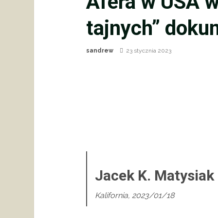
Afera w USA w
tajnych” dok
sandrew
23 stycznia 2023
Jacek K. Matysiak
Kalifornia, 2023/01/18