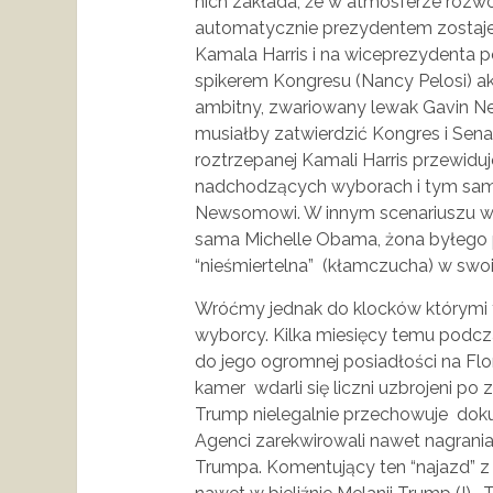
nich zakłada, że w atmosferze rozw
automatycznie prezydentem zostaj
Kamala Harris i na wiceprezydenta 
spikerem Kongresu (Nancy Pelosi) akt
ambitny, zwariowany lewak Gavin 
musiałby zatwierdzić Kongres i Sena
roztrzepanej Kamali Harris przewiduj
nadchodzących wyborach i tym sa
Newsomowi. W innym scenariuszu wy
sama Michelle Obama, żona byłego
“nieśmiertelna” (kłamczucha) w swoi
Wróćmy jednak do klocków którymi ta
wyborcy. Kilka miesięcy temu podc
do jego ogromnej posiadłości na Flo
kamer wdarli się liczni uzbrojeni po
Trump nielegalnie przechowuje dokum
Agenci zarekwirowali nawet nagrania 
Trumpa. Komentujący ten “najazd” z