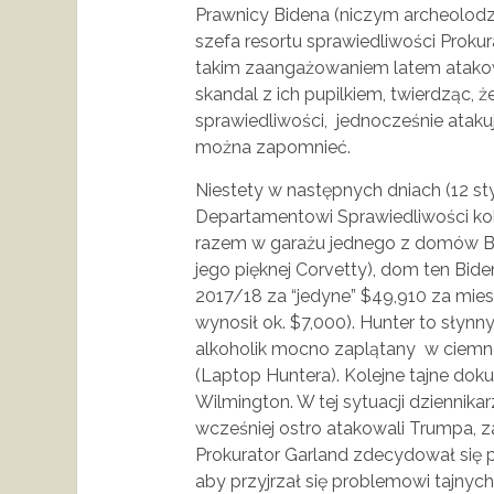
Prawnicy Bidena (niczym archeolodzy
szefa resortu sprawiedliwości Proku
takim zaangażowaniem latem atakow
skandal z ich pupilkiem, twierdząc, 
sprawiedliwości, jednocześnie ataku
można zapomnieć.
Niestety w następnych dniach (12 st
Departamentowi Sprawiedliwości ko
razem w garażu jednego z domów Bi
jego pięknej Corvetty), dom ten Bi
2017/18 za “jedyne” $49,910 za mie
wynosił ok. $7,000). Hunter to słynny
alkoholik mocno zaplątany w ciemne 
(Laptop Huntera). Kolejne tajne do
Wilmington. W tej sytuacji dziennika
wcześniej ostro atakowali Trumpa, z
Prokurator Garland zdecydował się p
aby przyjrzał się problemowi tajny