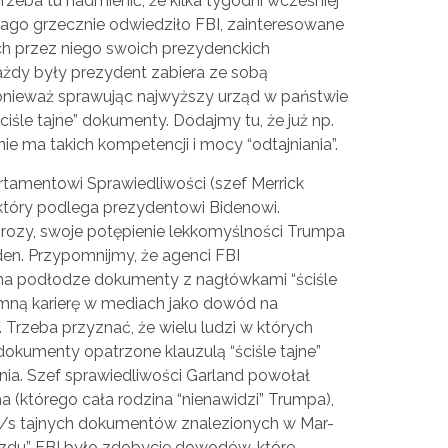
Trzeba tu nadmienić, że kilka tygodni wcześniej
ago grzecznie odwiedziło FBI, zainteresowane
przez niego swoich prezydenckich
żdy były prezydent zabiera ze sobą
onieważ sprawując najwyższy urząd w państwie
śle tajne” dokumenty. Dodajmy tu, że już np.
nie ma takich kompetencji i mocy “odtajniania”.
tamentowi Sprawiedliwości (szef Merrick
, który podlega prezydentowi Bidenowi.
ozy, swoje potępienie lekkomyślności Trumpa
en. Przypomnijmy, że agenci FBI
 na podłodze dokumenty z nagłówkami “ściśle
romną karierę w mediach jako dowód na
Trzeba przyznać, że wielu ludzi w których
 dokumenty opatrzone klauzulą “ściśle tajne”
enia. Szef sprawiedliwości Garland powołał
a (którego cała rodzina “nienawidzi” Trumpa),
/s tajnych dokumentów znalezionych w Mar-
zdu” FBI było zdobycie dowodów, które