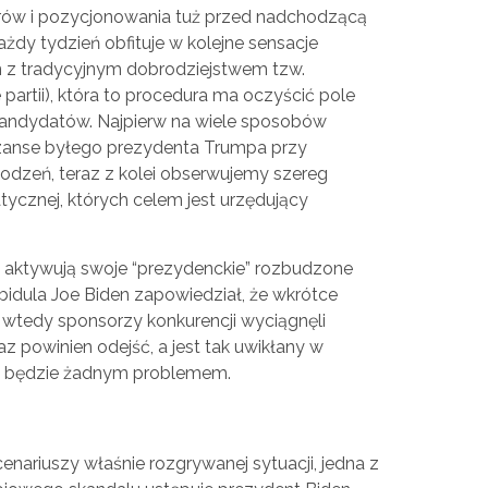
ów i pozycjonowania tuż przed nadchodzącą
dy tydzień obfituje w kolejne sensacje
on z tradycyjnym dobrodziejstwem tzw.
partii), która to procedura ma oczyścić pole
andydatów. Najpierw na wiele sposobów
zanse byłego prezydenta Trumpa przy
zeń, teraz z kolei obserwujemy szereg
cznej, których celem jest urzędujący
uż aktywują swoje “prezydenckie” rozbudzone
a bidula Joe Biden zapowiedział, że wkrótce
 wtedy sponsorzy konkurencji wyciągnęli
raz powinien odejść, a jest tak uwikłany w
ie będzie żadnym problemem.
scenariuszy właśnie rozgrywanej sytuacji, jedna z