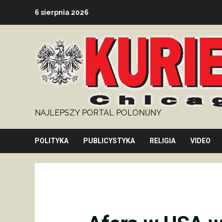
Skip
6 sierpnia 2026
to
content
NAJLEPSZY PORTAL POLONIJNY
POLITYKA
PUBLICYSTYKA
RELIGIA
VIDEO