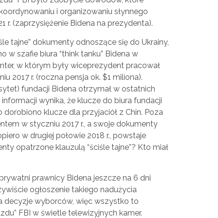
koordynowaniu i organizowaniu słynnego
21 r. (zaprzysiężenie Bidena na prezydenta).
iśle tajne” dokumenty odnoszące się do Ukrainy,
ono w szafie biura “think tanku” Bidena w
nter, w którym były wiceprezydent pracował
 2017 r. (roczna pensja ok. $1 miliona).
rsytet) fundacji Bidena otrzymał w ostatnich
informacji wynika, że klucze do biura fundacji
o dorobiono klucze dla przyjaciół z Chin. Poza
ntem w styczniu 2017 r., a swoje dokumenty
piero w drugiej połowie 2018 r., powstaje
ty opatrzone klauzulą “ściśle tajne”? Kto miał
 prywatni prawnicy Bidena jeszcze na 6 dni
ywiście ogłoszenie takiego nadużycia
decyzje wyborców, więc wszystko to
zdu” FBI w świetle telewizyjnych kamer.