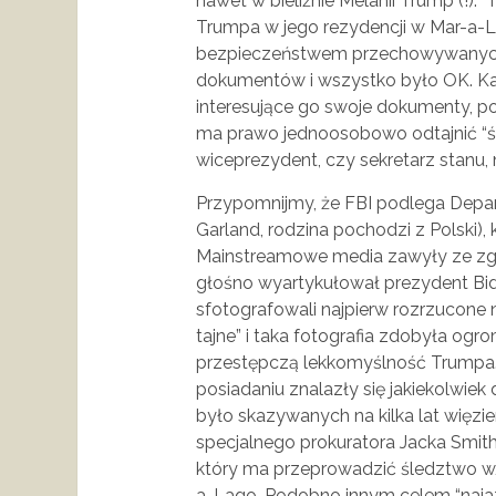
nawet w bieliźnie Melanii Trump (!). 
Trumpa w jego rezydencji w Mar-a-L
bezpieczeństwem przechowywanych 
dokumentów i wszystko było OK. Ka
interesujące go swoje dokumenty, p
ma prawo jednoosobowo odtajnić “ści
wiceprezydent, czy sekretarz stanu, 
Przypomnijmy, że FBI podlega Depar
Garland, rodzina pochodzi z Polski)
Mainstreamowe media zawyły ze zgr
głośno wyartykułował prezydent Bid
sfotografowali najpierw rozrzucone
tajne” i taka fotografia zdobyła og
przestępczą lekkomyślność Trumpa. 
posiadaniu znalazły się jakiekolwiek
było skazywanych na kilka lat więzi
specjalnego prokuratora Jacka Smith
który ma przeprowadzić śledztwo w
a-Lago. Podobno innym celem “naja