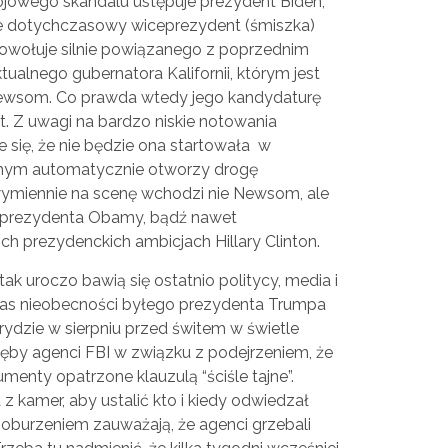
ojowego skandalu ustępuje prezydent Biden,
e dotychczasowy wiceprezydent (śmiszka)
powołuje silnie powiązanego z poprzednim
ualnego gubernatora Kalifornii, którym jest
Newsom. Co prawda wtedy jego kandydaturę
t. Z uwagi na bardzo niskie notowania
e się, że nie będzie ona startowała w
mym automatycznie otworzy drogę
miennie na scenę wchodzi nie Newsom, ale
 prezydenta Obamy, bądź nawet
ch prezydenckich ambicjach Hillary Clinton.
k uroczo bawią się ostatnio politycy, media i
zas nieobecności byłego prezydenta Trumpa
rydzie w sierpniu przed świtem w świetle
 zęby agenci FBI w związku z podejrzeniem, że
enty opatrzone klauzulą “ściśle tajne”.
z kamer, aby ustalić kto i kiedy odwiedzał
 oburzeniem zauważają, że agenci grzebali