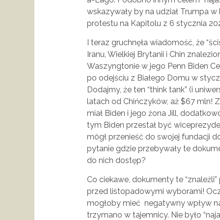
wskazywały by na udział Trumpa w 
protestu na Kapitolu z 6 stycznia 20
I teraz gruchnęła wiadomość, że “śc
Iranu, Wielkiej Brytanii i Chin znalezi
Waszyngtonie w jego Penn Biden Ce
po odejściu z Białego Domu w styczniu
Dodajmy, że ten “think tank” (i uniwe
latach od Chińczyków, aż $67 mln! Z 
miał Biden i jego żona Jill, dodatkow
tym Biden przestał być wiceprezyde
mógł przenieść do swojej fundacji do
pytanie gdzie przebywały te dokumen
do nich dostęp?
Co ciekawe, dokumenty te “znaleźli”
przed listopadowymi wyborami! Ocz
mogłoby mieć negatywny wpływ na 
trzymano w tajemnicy. Nie było “naja