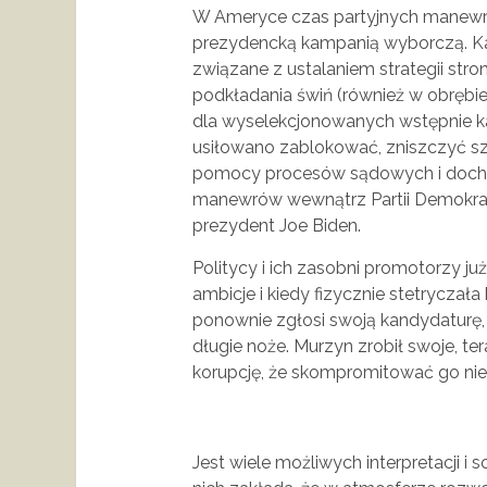
W Ameryce czas partyjnych manewr
prezydencką kampanią wyborczą. Każ
związane z ustalaniem strategii str
podkładania świń (również w obrębie 
dla wyselekcjonowanych wstępnie k
usiłowano zablokować, zniszczyć s
pomocy procesów sądowych i dochod
manewrów wewnątrz Partii Demokraty
prezydent Joe Biden.
Politycy i ich zasobni promotorzy j
ambicje i kiedy fizycznie stetryczał
ponownie zgłosi swoją kandydaturę,
długie noże. Murzyn zrobił swoje, te
korupcję, że skompromitować go n
Jest wiele możliwych interpretacji i 