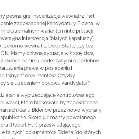
y pewną grę, inscenizację wewnątrz Partii
rącenie zapowiadanej kandydatury Bidena w
ym ekstremalnym wariantem interpretacji
rsyjna interwencja “białych kapeluszy”,
o rzekomo wewnątrz Deep State, czy też
NON. Mamy dziwną sytuację w której dwaj
 z dwóch partii są podejrzanymi o podobne
aruszenia prawa w posiadaniu i
le tajnych” dokumentów. Czyżby
cy się utrąceniem obydwu kandydatur?
i działanie wyprzedzające kontrolowanego
dliwości, które blokowało by zapowiadane
naniach klanu Bidenów przez nowo wybrany
epublikanie. Skoro już mamy powołanego
ora (Robert Hur) prześwietlającego
le tajnych” dokumentów Bidena (do których