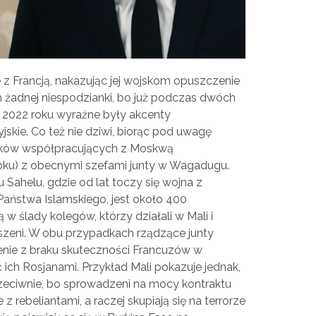
z Francją, nakazując jej wojskom opuszczenie
m żadnej niespodzianki, bo już podczas dwóch
2022 roku wyraźne były akcenty
jskie. Co też nie dziwi, biorąc pod uwagę
ików współpracujących z Moskwą
oku) z obecnymi szefami junty w Wagadugu.
u Sahelu, gdzie od lat toczy się wojna z
Państwa Islamskiego, jest około 400
 w ślady kolegów, którzy działali w Mali i
oszeni. W obu przypadkach rządzące junty
nie z braku skuteczności Francuzów w
 ich Rosjanami. Przykład Mali pokazuje jednak,
przeciwnie, bo sprowadzeni na mocy kontraktu
 rebeliantami, a raczej skupiają się na terrorze