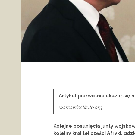
Artykuł pierwotnie ukazał się n
warsawinstitute.org
Kolejne posunięcia junty wojskow
kolejny kraj tej części Afryki,