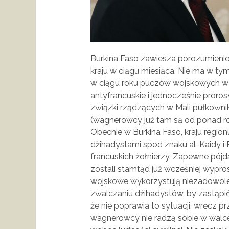
Burkina Faso zawiesza porozumienie 
kraju w ciągu miesiąca. Nie ma w ty
w ciągu roku puczów wojskowych w 
antyfrancuskie i jednocześnie prorosy
związki rządzących w Mali pułkown
(wagnerowcy już tam są od ponad r
Obecnie w Burkina Faso, kraju region
dżihadystami spod znaku al-Kaidy i 
francuskich żołnierzy. Zapewne pójdą
zostali stamtąd już wcześniej wypr
wojskowe wykorzystują niezadowole
zwalczaniu dżihadystów, by zastąpić
że nie poprawia to sytuacji, wręcz 
wagnerowcy nie radzą sobie w walce z