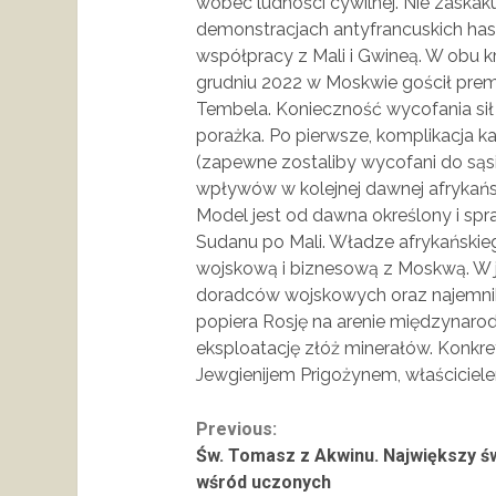
wobec ludności cywilnej. Nie zaskaku
demonstracjach antyfrancuskich has
współpracy z Mali i Gwineą. W obu k
grudniu 2022 w Moskwie gościł premi
Tembela. Konieczność wycofania sił
porażka. Po pierwsze, komplikacja 
(zapewne zostaliby wycofani do sąsie
wpływów w kolejnej dawnej afrykański
Model jest od dawna określony i spr
Sudanu po Mali. Władze afrykańskie
wojskową i biznesową z Moskwą. W je
doradców wojskowych oraz najemnik
popiera Rosję na arenie międzynarodo
eksploatację złóż minerałów. Konkret
Jewgienijem Prigożynem, właścicie
Continue
Previous:
Św. Tomasz z Akwinu. Największy ś
Reading
wśród uczonych