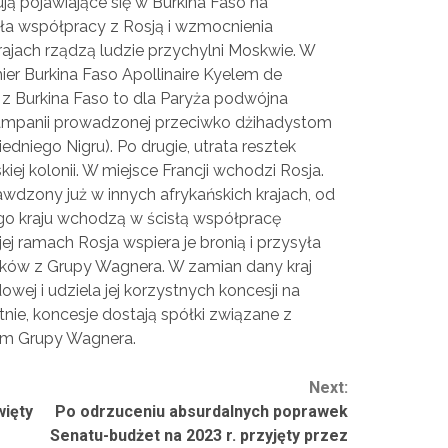
ją pojawiające się w Burkina Faso na
ła współpracy z Rosją i wzmocnienia
rajach rządzą ludzie przychylni Moskwie. W
er Burkina Faso Apollinaire Kyelem de
 z Burkina Faso to dla Paryża podwójna
kampanii prowadzonej przeciwko dżihadystom
dniego Nigru). Po drugie, utrata resztek
ej kolonii. W miejsce Francji wchodzi Rosja.
awdzony już w innych afrykańskich krajach, od
go kraju wchodzą w ścisłą współpracę
j ramach Rosja wspiera je bronią i przysyła
ów z Grupy Wagnera. W zamian dany kraj
wej i udziela jej korzystnych koncesji na
nie, koncesje dostają spółki związane z
lem Grupy Wagnera.
Next:
więty
Po odrzuceniu absurdalnych poprawek
Senatu-budżet na 2023 r. przyjęty przez