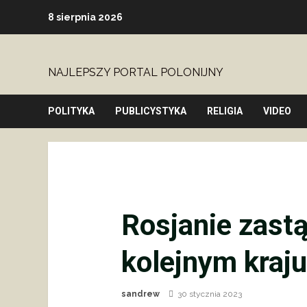
Skip
8 sierpnia 2026
to
content
NAJLEPSZY PORTAL POLONIJNY
POLITYKA
PUBLICYSTYKA
RELIGIA
VIDEO
Rosjanie zast
kolejnym kraju
sandrew
30 stycznia 2023