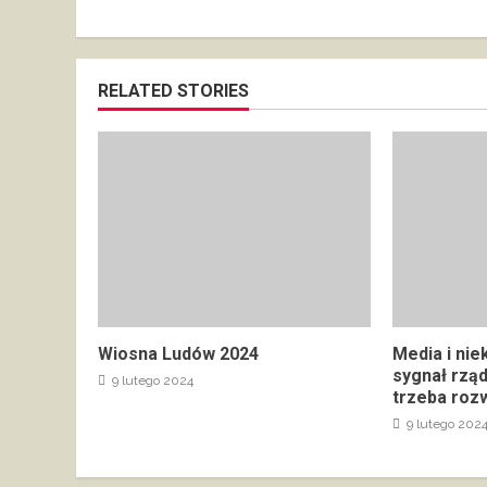
RELATED STORIES
Wiosna Ludów 2024
Media i nie
sygnał rzą
9 lutego 2024
trzeba rozw
9 lutego 202