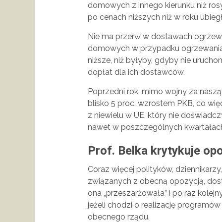
domowych z innego kierunku niż rosy
po cenach niższych niż w roku ubiegły
Nie ma przerw w dostawach ogrzewan
domowych w przypadku ogrzewania s
niższe, niż byłyby, gdyby nie uruch
dopłat dla ich dostawców.
Poprzedni rok, mimo wojny za naszą
blisko 5 proc. wzrostem PKB, co wię
z niewielu w UE, który nie doświadczy
nawet w poszczególnych kwartałac
Prof. Belka krytykuje op
Coraz więcej polityków, dziennikarzy
związanych z obecną opozycją, dos
ona „przeszarżowała” i po raz kolejny
jeżeli chodzi o realizację programó
obecnego rządu.