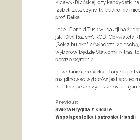
Kidawy-Błońskiej, czy kandydatki na 
Izabeli Leszczyny, to trudno nie mieć
prof. Belka.
Jeżeli Donald Tusk w reakcji na żąda
jak: „Silni Razem”, KOD, Obywatele 
„Sok z buraka”, oświadcza, że osobą,
wyborów, będzie Sławomir Nitras, to 
bardzo wyraźnie.
Powołanie człowieka, który nie potraf
ma pilnować wyborów jest sprzeczno
dobitnie świadczy o słabości organiza
Continue
Previous:
Święta Brygida z Kildare.
Reading
Współapostołka i patronka Irlandii