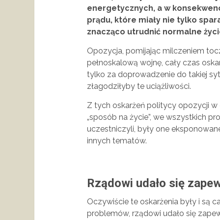
energetycznych, a w konsekwenc
prądu, które miały nie tylko spa
znacząco utrudnić normalne życie
Opozycja, pomijając milczeniem toc
pełnoskalową wojnę, cały czas oskar
tylko za doprowadzenie do takiej sytu
złagodziłyby te uciążliwości.
Z tych oskarżeń politycy opozycji w 
„sposób na życie”, we wszystkich p
uczestniczyli, były one eksponowan
innych tematów.
Rządowi udało się zape
Oczywiście te oskarżenia były i są 
problemów, rządowi udało się zape