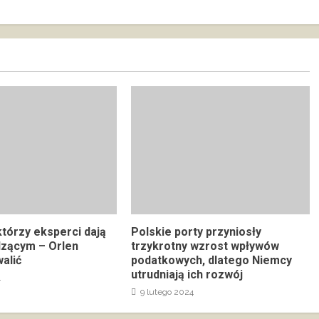
którzy eksperci dają
Polskie porty przyniosły
dzącym – Orlen
trzykrotny wzrost wpływów
alić
podatkowych, dlatego Niemcy
utrudniają ich rozwój
4
9 lutego 2024