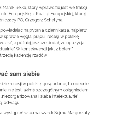
 Marek Belka, który wprawdzie jest we frakcji
ntu Europejskiej z Koalicji Europejskiej, której
dniczący PO, Grzegorz Schetyna.
dpowiadając na pytania dziennikarza, najpierw
w sprawie węgla, prądu i recesji w polskiej
dziła”, a później jeszcze dodał, że opozycja
ktualnie”. W konsekwencji jak „z bólem”
 trzecią kadencję rządów
wać sam siebie
będzie recesji w polskiej gospodarce, to obecnie
anie, nie jest jakimś szczególnym osiągnięciem
t „niezorganizowana i słaba intelektualnie”
ej odwagi.
ucha wystąpień wicemarszałek Sejmu Małgorzaty