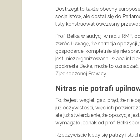
Dostrzegł to także obecny europoseł
socjalistów, ale dostał się do Parlame
listy konstruował ówczesny przewo
Prof. Belka w audycji w radiu RMF, o
zwrócił uwagę, że narracja opozycji „
gospodarce, kompletnie się nie spraw
jest „niezorganizowana i słaba intele
podkreśla Belka, może to oznaczać,
Zjednoczonej Prawicy.
Nitras nie potrafi upilno
To, że jest węgiel, gaz, prąd, że nie 
już oczywistości, więc ich potwierdz
ale już stwierdzenie, że opozycja jes
wymagało jednak od prof. Belki spor
Rzeczywiście kiedy się patrzy i sł