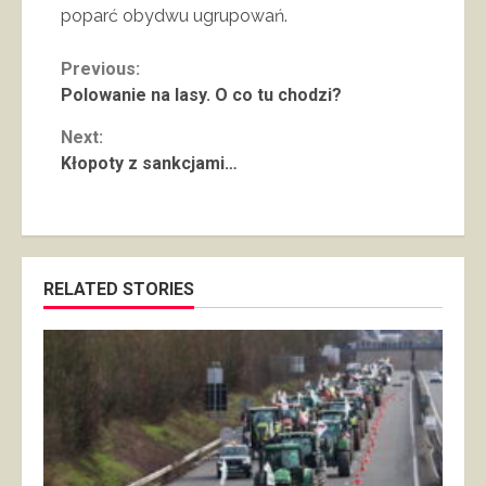
poparć obydwu ugrupowań.
Continue
Previous:
Polowanie na lasy. O co tu chodzi?
Reading
Next:
Kłopoty z sankcjami…
RELATED STORIES