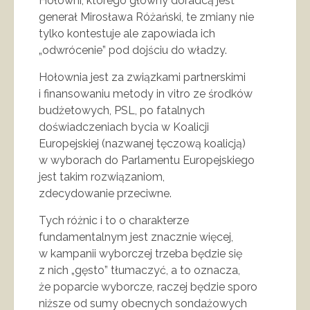
Hołowni, którego główny doradcą jest
generał Mirosława Różański, te zmiany nie
tylko kontestuje ale zapowiada ich
„odwrócenie” pod dojściu do władzy.
Hołownia jest za związkami partnerskimi
i finansowaniu metody in vitro ze środków
budżetowych, PSL, po fatalnych
doświadczeniach bycia w Koalicji
Europejskiej (nazwanej tęczową koalicją)
w wyborach do Parlamentu Europejskiego
jest takim rozwiązaniom,
zdecydowanie przeciwne.
Tych różnic i to o charakterze
fundamentalnym jest znacznie więcej,
w kampanii wyborczej trzeba będzie się
z nich „gęsto” tłumaczyć, a to oznacza,
że poparcie wyborcze, raczej będzie sporo
niższe od sumy obecnych sondażowych