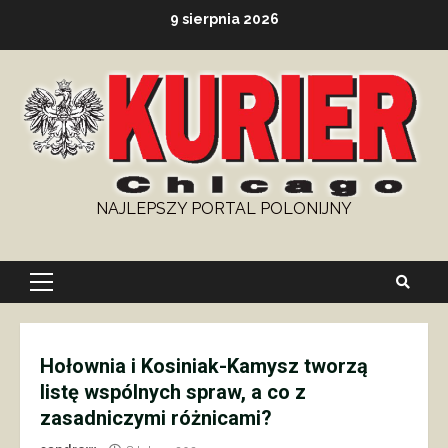
Skip
9 sierpnia 2026
to
content
NAJLEPSZY PORTAL POLONIJNY
Primary
Menu
Hołownia i Kosiniak-Kamysz tworzą
listę wspólnych spraw, a co z
zasadniczymi różnicami?