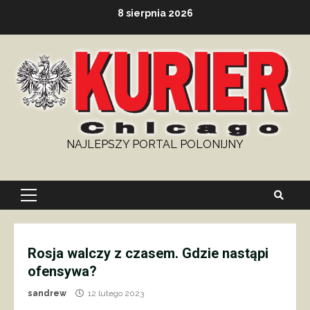
Skip
8 sierpnia 2026
to
content
NAJLEPSZY PORTAL POLONIJNY
Primary
Menu
Rosja walczy z czasem. Gdzie nastąpi
ofensywa?
sandrew
12 lutego 2023