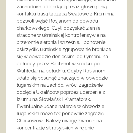
zachodnim od będącej teraz główną linią
kontaktu trasą łączącą Swatowe z Kreminną,
pozwoli wejść Rosjanom do obwodu
charkowskiego. Czyli odzyskać ziemie
stracone w ukraińskiej kontrofensywie na
przełomie sierpnia i września. I ponownie
oskrzydlić ukraińskie zgrupowanie broniące
się w obwodzie donieckim, od Łymanu na
północy, przez Bachmut w środku, po
Wuhłedar na południu. Gdyby Rosjanom
udało się posunąć znacząco w obwodzie
ługańskim na zachód, wróci zagrożenie
odcięcia Ukraińców poprzez uderzenie z
Iziumu na Słowiańsk i Kramatorsk.
Ewentualne udane natarcie w obwodzie
ługańskim może też ponownie zagrozić
Charkowowi. Należy uwagę zwrócić na
koncentrację sił rosyjskich w rejonie