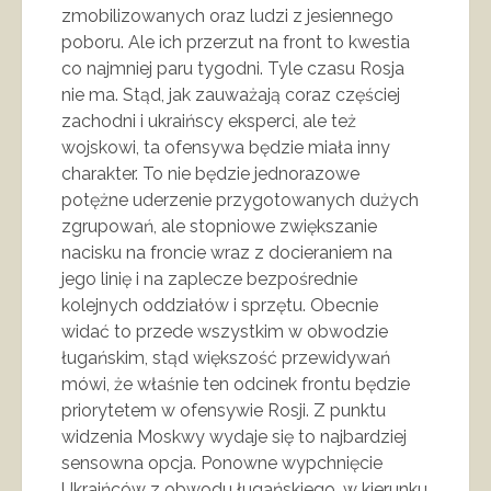
zmobilizowanych oraz ludzi z jesiennego
poboru. Ale ich przerzut na front to kwestia
co najmniej paru tygodni. Tyle czasu Rosja
nie ma. Stąd, jak zauważają coraz częściej
zachodni i ukraińscy eksperci, ale też
wojskowi, ta ofensywa będzie miała inny
charakter. To nie będzie jednorazowe
potężne uderzenie przygotowanych dużych
zgrupowań, ale stopniowe zwiększanie
nacisku na froncie wraz z docieraniem na
jego linię i na zaplecze bezpośrednie
kolejnych oddziałów i sprzętu. Obecnie
widać to przede wszystkim w obwodzie
ługańskim, stąd większość przewidywań
mówi, że właśnie ten odcinek frontu będzie
priorytetem w ofensywie Rosji. Z punktu
widzenia Moskwy wydaje się to najbardziej
sensowna opcja. Ponowne wypchnięcie
Ukraińców z obwodu ługańskiego, w kierunku