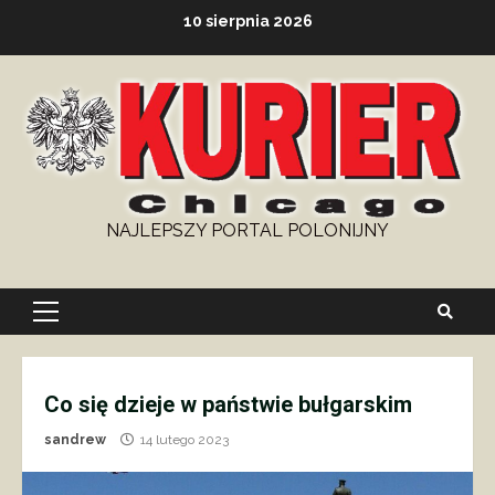
Skip
10 sierpnia 2026
to
content
NAJLEPSZY PORTAL POLONIJNY
Primary
Menu
Co się dzieje w państwie bułgarskim
sandrew
14 lutego 2023