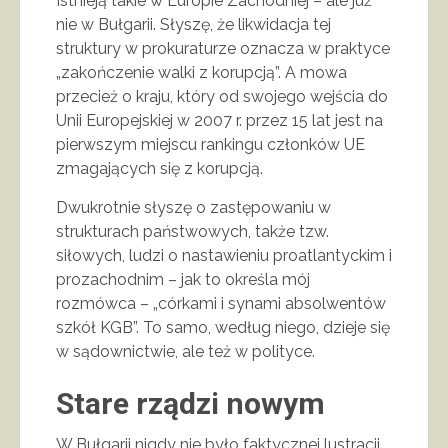
Istnieją takie w Europie Zachodniej – ale już
nie w Bułgarii. Słyszę, że likwidacja tej
struktury w prokuraturze oznacza w praktyce
„zakończenie walki z korupcją”. A mowa
przecież o kraju, który od swojego wejścia do
Unii Europejskiej w 2007 r. przez 15 lat jest na
pierwszym miejscu rankingu członków UE
zmagających się z korupcją.
Dwukrotnie słyszę o zastępowaniu w
strukturach państwowych, także tzw.
siłowych, ludzi o nastawieniu proatlantyckim i
prozachodnim – jak to określa mój
rozmówca – „córkami i synami absolwentów
szkół KGB”. To samo, według niego, dzieje się
w sądownictwie, ale też w polityce.
Stare rządzi nowym
W Bułgarii nigdy nie było faktycznej lustracji.