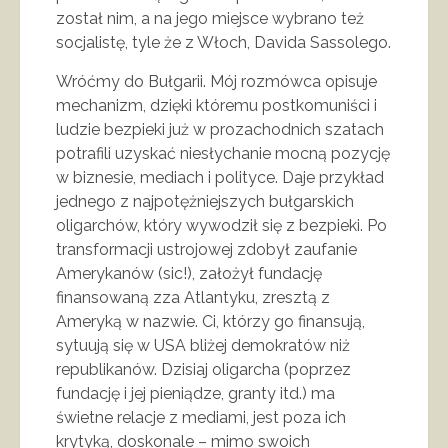
został nim, a na jego miejsce wybrano też
socjalistę, tyle że z Włoch, Davida Sassolego.
Wróćmy do Bułgarii. Mój rozmówca opisuje
mechanizm, dzięki któremu postkomuniści i
ludzie bezpieki już w prozachodnich szatach
potrafili uzyskać niesłychanie mocną pozycję
w biznesie, mediach i polityce. Daje przykład
jednego z najpotężniejszych bułgarskich
oligarchów, który wywodził się z bezpieki. Po
transformacji ustrojowej zdobył zaufanie
Amerykanów (sic!), założył fundację
finansowaną zza Atlantyku, zresztą z
Ameryką w nazwie. Ci, którzy go finansują,
sytuują się w USA bliżej demokratów niż
republikanów. Dzisiaj oligarcha (poprzez
fundację i jej pieniądze, granty itd.) ma
świetne relacje z mediami, jest poza ich
krytyką, doskonale – mimo swoich