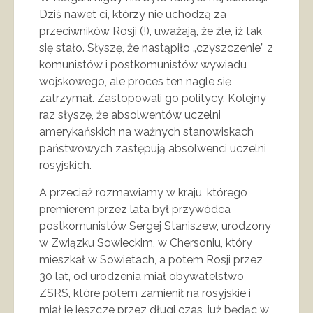
Dziś nawet ci, którzy nie uchodzą za
przeciwników Rosji (!), uważają, że źle, iż tak
się stało. Słyszę, że nastąpiło „czyszczenie” z
komunistów i postkomunistów wywiadu
wojskowego, ale proces ten nagle się
zatrzymał. Zastopowali go politycy. Kolejny
raz słyszę, że absolwentów uczelni
amerykańskich na ważnych stanowiskach
państwowych zastępują absolwenci uczelni
rosyjskich.
A przecież rozmawiamy w kraju, którego
premierem przez lata był przywódca
postkomunistów Sergej Staniszew, urodzony
w Związku Sowieckim, w Chersoniu, który
mieszkał w Sowietach, a potem Rosji przez
30 lat, od urodzenia miał obywatelstwo
ZSRS, które potem zamienił na rosyjskie i
miał je jeszcze przez długi czas, już będąc w