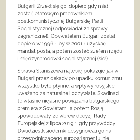
Bułgarii. Zrzekł się go, dopiero gdy miał
zostać etatowym pracownikiem
postkomunistycznej Bułgarskiej Partii
Socjalistycznej (odpowiadał za sprawy…
zagraniczne!). Obywatelem Bułgarii został
dopiero w 1996 r., by w 2001 r. uzyskać
mandat posła, a potem zostać szefem rządu
i międzynarodówki socjalistycznej (sic!).
Sprawa Staniszewa najlepiej pokazuje, jak w
Bułgarii przez dekady po upadku komunizmu
wszystko było płynne, a wpływy rosyjskie
uważano za naturalne i oczywiste. Skądinąd
te właśnie niejasne powiązania bułgarskiego
premiera z Sowietami, a potem Rosją
spowodowały, że wbrew decyzji Rady
Europejskiej z lipca 2019 r., gdy przywódcy
Dwudziestkisiódemki desygnowali go na
przewodniczącego europarlamentu, nie