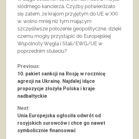
siódmego kanclerza. Czyżby potwierdzało
się zatem, że krajom przyjętym do UE w XXI
w. wolno mniej niż tym mającym
szczęśliwsze położenie geopolityczne, dzięki
czemu mogły przystąpić do Europejskiej
Wspólnoty Węgla i Stali/EWG/UE w
poprzednim stuleciu?
Continue
Previous:
10. pakiet sankcji na Rosję w rocznicę
Reading
agresji na Ukrainę. Najdalej idące
propozycje złożyła Polska i kraje
nadbałtyckie
Next:
Unia Europejska ogłosiła odwrót od
rosyjskich surowców i chce go nawet
symbolicznie finansować