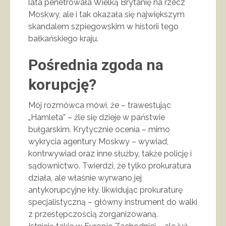
lata penetrowała Wielką Brytanię na rzecz
Moskwy, ale i tak okazała się największym
skandalem szpiegowskim w historii tego
bałkańskiego kraju.
Pośrednia zgoda na
korupcję?
Mój rozmówca mówi, że – trawestując
„Hamleta” – źle się dzieje w państwie
bułgarskim. Krytycznie ocenia – mimo
wykrycia agentury Moskwy – wywiad,
kontrwywiad oraz inne służby, także policję i
sądownictwo. Twierdzi, że tylko prokuratura
działa, ale właśnie wyrwano jej
antykorupcyjne kły, likwidując prokuraturę
specjalistyczną – główny instrument do walki
z przestępczością zorganizowaną.