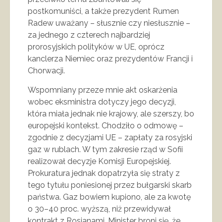
postkomuniści, a także prezydent Rumen
Radew uważany – słusznie czy niesłusznie –
za jednego z czterech najbardziej
prorosyjskich polityków w UE, oprócz
kanclerza Niemiec oraz prezydentów Francji i
Chorwacji.
Wspomniany przeze mnie akt oskarżenia
wobec eksministra dotyczy jego decyzji,
która miała jednak nie krajowy, ale szerszy, bo
europejski kontekst. Chodziło o odmowę –
zgodnie z decyzjami UE – zapłaty za rosyjski
gaz w rublach. W tym zakresie rząd w Sofii
realizował decyzje Komisji Europejskiej.
Prokuratura jednak dopatrzyła się straty z
tego tytułu poniesionej przez bułgarski skarb
państwa. Gaz bowiem kupiono, ale za kwotę
o 30–40 proc. wyższą, niż przewidywał
kontrakt z Rosjanami. Minister broni się, że