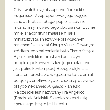
wydzielona jako Muzeum św. Marka).
Gdy zwolniło się biskupstwo florenckie,
Eugeniusz IV zaproponował jego objęcie
Janowi. Brat Jan błagał papieża, aby nie
musiał przyjmować tego obowiązku. „Był nie
mniej znakomitym malarzem, jak i
miniaturzystą, i niezwykle przykładnym
mnichem” – zapisał Giorgio Vasari. Głównym
źródłem jego natchnienia było Pismo Święte.
Był człowiekiem prostym i uczciwym,
ubogim i pokornym. Także jego malarstwo
jest pełne kontemplacji Bożego piękna, a
zarazem proste. Ze względu na to, że umiał
połączyć cnotliwe życie ze sztuką, otrzymał
przydomek
Beato Angelico
– anielski.
Najczęściej jest nazywany Fra Angelico
(Braciszek Anielski). Szeroko rozeszła się
sława jego świętości i talentu.