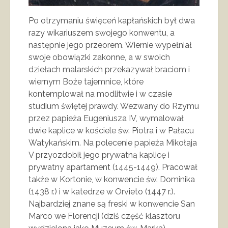
Po otrzymaniu święceń kapłańskich był dwa
razy wikariuszem swojego konwentu, a
następnie jego przeorem. Wiernie wypełniał
swoje obowiązki zakonne, a w swoich
dziełach malarskich przekazywał braciom i
wiernym Boże tajemnice, które
kontemplował na modlitwie i w czasie
studium świętej prawdy. Wezwany do Rzymu
przez papieża Eugeniusza IV, wymalował
dwie kaplice w kościele św. Piotra i w Pałacu
Watykańskim. Na polecenie papieża Mikołaja
V przyozdobił jego prywatną kaplicę i
prywatny apartament (1445-1449). Pracował
także w Kortonie, w konwencie św. Dominika
(1438 r.) i w katedrze w Orvieto (1447 r.).
Najbardziej znane są freski w konwencie San
Marco we Florencji (dziś część klasztoru