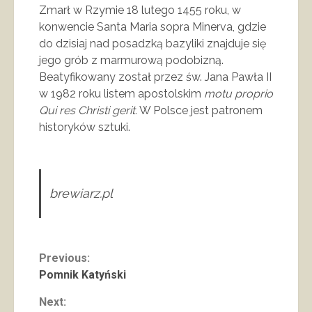
Zmarł w Rzymie 18 lutego 1455 roku, w
konwencie Santa Maria sopra Minerva, gdzie
do dzisiaj nad posadzką bazyliki znajduje się
jego grób z marmurową podobizną.
Beatyfikowany został przez św. Jana Pawła II
w 1982 roku listem apostolskim
motu proprio
Qui res Christi gerit.
W Polsce jest patronem
historyków sztuki.
brewiarz.pl
Continue
Previous:
Pomnik Katyński
Reading
Next: