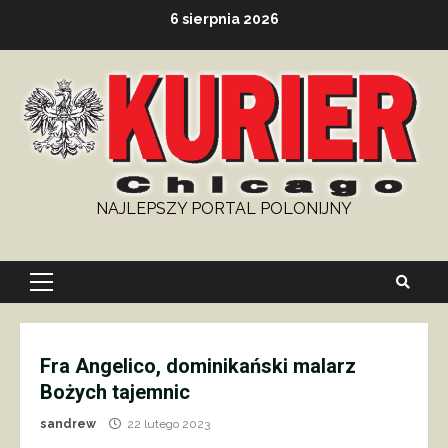
Skip
6 sierpnia 2026
to
content
NAJLEPSZY PORTAL POLONIJNY
Primary
Menu
Fra Angelico, dominikański malarz
Bożych tajemnic
sandrew
22 lutego 2023