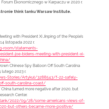
cji Forum Ekonomicznego w Karpaczu w 2020 r.
stronie think tanku Warsaw Institute.
eeting with President Xi Jinping of the People’s
14 listopada 2022 r.
ng-room/statements-
sident-joe-bidens-meeting-with-president-xi-
china/
Down Chinese Spy Balloon Off South Carolina
 lutego 2023 r.
s-Stories/Artykuł/3288543/f-22-safely-
ff-south-carolina-coast/
f China turned more negative after 2020, but
esearch Center.
t-tank/2022/09/28/some-americans-views-of-
2020-but-others-became-more-positive/