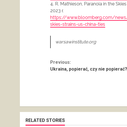
4. R. Mathieson, Paranoia in the Skie
2023 r.
https://www.bloomberg.com/news/n
skies-strains-us-china-ties
warsawinstitute.org
Continue
Previous:
Ukraina, popierać, czy nie popierać
Reading
RELATED STORIES