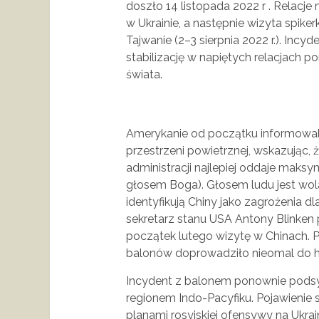
doszło 14 listopada 2022 r . Relacj
w Ukrainie, a następnie wizyta spike
Tajwanie (2–3 sierpnia 2022 r.). Incy
stabilizację w napiętych relacjach
świata.
Amerykanie od początku informowal
przestrzeni powietrznej, wskazując,
administracji najlepiej oddaje maksym
głosem Boga). Głosem ludu jest wo
identyfikują Chiny jako zagrożenia 
sekretarz stanu USA Antony Blinken 
początek lutego wizytę w Chinach. P
balonów doprowadziło nieomal do h
Incydent z balonem ponownie podsy
regionem Indo-Pacyfiku. Pojawienie s
planami rosyjskiej ofensywy na Ukr