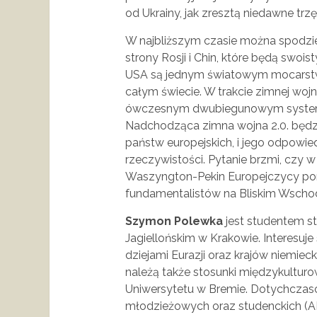
od Ukrainy, jak zresztą niedawne trzęsi
W najbliższym czasie można spodzi
strony Rosji i Chin, które będą swo
USA są jednym światowym mocarstwe
całym świecie. W trakcie zimnej wojn
ówczesnym dwubiegunowym system
Nadchodząca zimna wojna 2.0. będz
państw europejskich, i jego odpowi
rzeczywistości. Pytanie brzmi, czy w 
Waszyngton-Pekin Europejczycy pora
fundamentalistów na Bliskim Wschod
Szymon Polewka
jest studentem s
Jagiellońskim w Krakowie. Interesuj
dziejami Eurazji oraz krajów niemie
należą także stosunki międzykulturo
Uniwersytetu w Bremie. Dotychcza
młodzieżowych oraz studenckich (