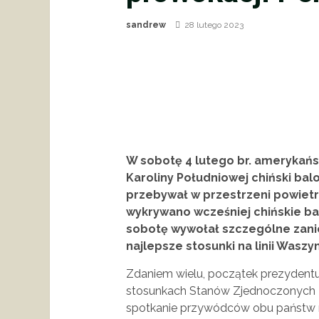
sandrew
28 lutego 2023
W sobotę 4 lutego br. amerykańsk
Karoliny Południowej chiński balo
przebywał w przestrzeni powietr
wykrywano wcześniej chińskie ba
sobotę wywołał szczególne zaniep
najlepsze stosunki na linii Waszy
Zdaniem wielu, początek prezydentur
stosunkach Stanów Zjednoczonych z
spotkanie przywódców obu państw na