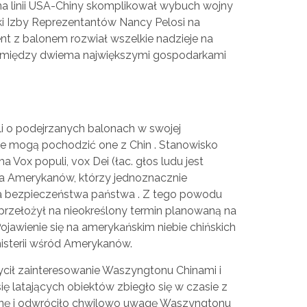
e na linii USA-Chiny skomplikował wybuch wojny
rki Izby Reprezentantów Nancy Pelosi na
dent z balonem rozwiał wszelkie nadzieje na
 pomiędzy dwiema największymi gospodarkami
i o podejrzanych balonach w swojej
 że mogą pochodzić one z Chin . Stanowisko
a Vox populi, vox Dei (łac. głos ludu jest
la Amerykanów, którzy jednoznacznie
dla bezpieczeństwa państwa . Z tego powodu
przełożył na nieokreślony termin planowaną na
ojawienie się na amerykańskim niebie chińskich
isterii wśród Amerykanów.
cił zainteresowanie Waszyngtonu Chinami i
ię latających obiektów zbiegło się w czasie z
ainę i odwróciło chwilowo uwagę Waszyngtonu