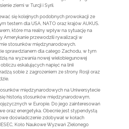
enie ziemi w Turcji i Syrii.
ewać się kolejnych podobnych prowokacji ze
istym testem dla USA, NATO oraz krajów AUKUS.
m, które ma realny wpływ na sytuację na
y Amerykanie przewodzili rywalizacji w
ie stosunków międzynarodowych.
ie sprawdzianem dla całego Zachodu, w tym
edzią na wyzwania nowej wielobiegunowej
obliczu eskalujących napięć na linii
dzą sobie z zagrożeniem ze strony Rosji oraz
zie.
tosunków międzynarodowych na Uniwersytecie
e się historią stosunków międzynarodowym,
ckojęzycznych w Europie. Do jego zainteresowań
we oraz energetyka. Obecnie jest stypendystą
sowe doświadczenie zdobywał w kołach
AIESEC, Koło Naukowe Wyzwań Zielonego