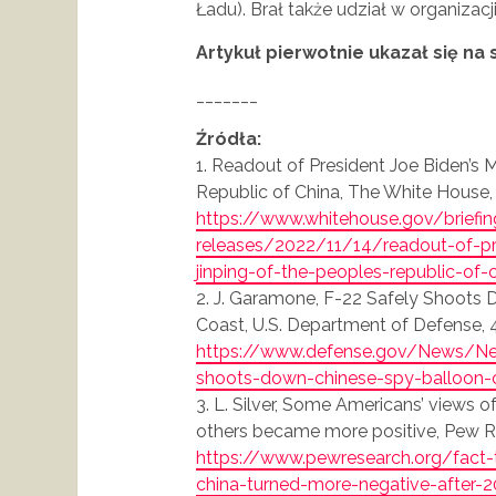
Ładu). Brał także udział w organiza
Artykuł pierwotnie ukazał się na 
_______
Źródła:
1. Readout of President Joe Biden’s M
Republic of China, The White House, 
https://www.whitehouse.gov/briefi
releases/2022/11/14/readout-of-pre
jinping-of-the-peoples-republic-of-
2. J. Garamone, F-22 Safely Shoots 
Coast, U.S. Department of Defense, 4
https://www.defense.gov/News/New
shoots-down-chinese-spy-balloon-o
3. L. Silver, Some Americans’ views o
others became more positive, Pew R
https://www.pewresearch.org/fac
china-turned-more-negative-after-