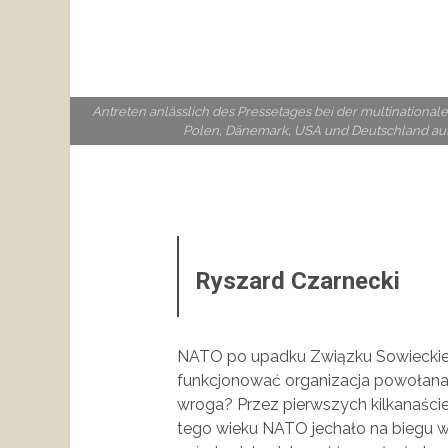
Antreten anlässlich des Pressetages bei der multinational
Polen, Dänemark, USA und Deutschland au
Ryszard Czarnecki
NATO po upadku Związku Sowieckieg
funkcjonować organizacja powołana 
wroga? Przez pierwszych kilkanaście
tego wieku NATO jechało na biegu w