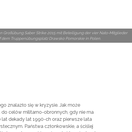
en Großübung Saber Strike 2015 mit Beteiligung der vier Nato-Mitglieder
f dem Truppenübungsplatz Drawsko Pomorskie in Polen.
o znalazło się w kryzysie. Jak może
do celów militarno-obronnych, gdy nie ma
 lat dekady lat 1990-ch oraz pierwsze lata
stecznym. Państwa członkowskie, a ściślej