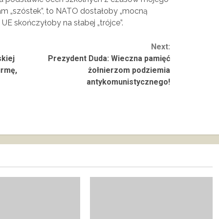
tam „szóstek”, to NATO dostałoby „mocną
a UE skończyłoby na słabej „trójce”.
Next:
kiej
Prezydent Duda: Wieczna pamięć
irmę,
żołnierzom podziemia
antykomunistycznego!