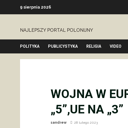
Skip
9 sierpnia 2026
to
content
NAJLEPSZY PORTAL POLONIJNY
POLITYKA
PUBLICYSTYKA
RELIGIA
VIDEO
WOJNA W EUR
„5”,UE NA „3”
sandrew
28 lutego 2023