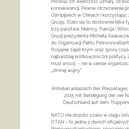
mówiąc ich większość uznały, że b
konsekwencji. Pewne otrzeźwienie pr
Olimpijskich w Chinach i korzystając 
Gruzję. Stało się to dosłownie kilk
trzy państwa: Niemcy, Francja i Włoc
Gruzji prezydenta Micheila Saakasz
do Organizacji Paktu Północnoatlan
Rosjanie zajęli Krym oraz sporą cz
najbardziej krótkowzroczni politycy
musi wrócić – nie w sensie organiz
„zimnej wojny”.
Antreten anlässlich des Pressetages
2015 mit Beteiligung der vier
Deutschland auf dem Truppenü
NATO nie straciło czasu w ciągu osta
OTAN – to jedna z dwóch oficjalnyc
Północnoatlantyckiego, specjalnie 