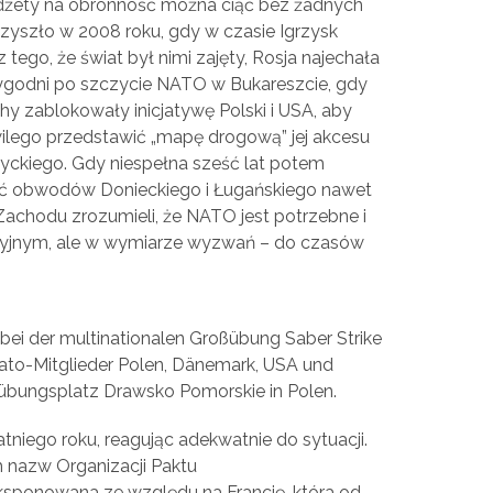
udżety na obronność można ciąć bez żadnych
zyszło w 2008 roku, gdy w czasie Igrzysk
z tego, że świat był nimi zajęty, Rosja najechała
a tygodni po szczycie NATO w Bukareszcie, gdy
hy zablokowały inicjatywę Polski i USA, aby
wilego przedstawić „mapę drogową” jej akcesu
tyckiego. Gdy niespełna sześć lat potem
ęść obwodów Donieckiego i Ługańskiego nawet
 Zachodu zrozumieli, że NATO jest potrzebne i
acyjnym, ale w wymiarze wyzwań – do czasów
 bei der multinationalen Großübung Saber Strike
 Nato-Mitglieder Polen, Dänemark, USA und
bungsplatz Drawsko Pomorskie in Polen.
tniego roku, reagując adekwatnie do sytuacji.
h nazw Organizacji Paktu
eksponowana ze względu na Francję, która od