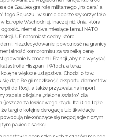
 de Gaulle’a gra rolę militarnego „insidera”, a
ra” tego Sojuszu- w sumie dobrze wykorzystało
 w Europie Wschodniej. Inaczej niż Unia, która
ała ogłosić… niemal dwa miesiące temu! NATO
reakcji. UE natomiast cechy, które
ndemii: niezdecydowanie, powolność na granicy
 mentalność kompromisu za wszelką cenę,
stępowanie Niemcom i Francji ,aby nie wysyłać
astrofie Hiszpanii i Włoch, a teraz
 kolejne większe ustępstwa. Chodzi o tzw.
Jak się daje Belgii możliwość eksportu diamentów
erpii do Rosji, a także przyzwala na import
 czy zapala oficjalne „zielone światło” dla
(jeszcze za lewicowego rządu Italii) do tejże
, że targi o kolejne derogacje lub likwidacje
 powodują niekończące się negocjacje niczym
ątym pakiecie sankcji.
 na podstawie ocen szkolnych z czasów mojego