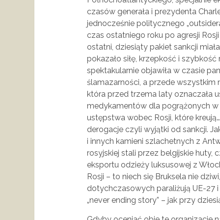
czasów generała i prezydenta Charlesa
jednocześnie politycznego „outside
czas ostatniego roku po agresji Rosji
ostatni, dziesiąty pakiet sankcji mi
pokazało siłę, krzepkość i szybkość 
spektakularnie objawiła w czasie pa
ślamazarności, a przede wszystkim
która przed trzema laty oznaczała u
medykamentów dla pogrążonych w kat
ustępstwa wobec Rosji, które kreują…
derogacje czyli wyjątki od sankcji. 
i innych kamieni szlachetnych z Antw
rosyjskiej stali przez belgijskie huty,
eksportu odzieży luksusowej z Włoch 
Rosji – to niech się Bruksela nie dziwi
dotychczasowych paraliżują UE-27 i
„never ending story” – jak przy dziesi
Gdyby oceniać obie te organizacje