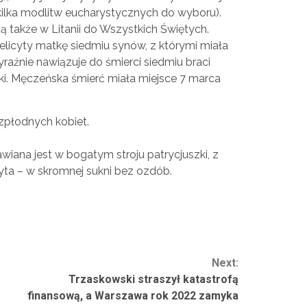
 kilka modlitw eucharystycznych do wyboru).
 także w Litanii do Wszystkich Świętych.
Felicyty matkę siedmiu synów, z którymi miała
aźnie nawiązuje do śmierci siedmiu braci
tki. Męczeńska śmierć miała miejsce 7 marca
ezpłodnych kobiet.
wiana jest w bogatym stroju patrycjuszki, z
cyta – w skromnej sukni bez ozdób.
Next:
Trzaskowski straszył katastrofą
finansową, a Warszawa rok 2022 zamyka