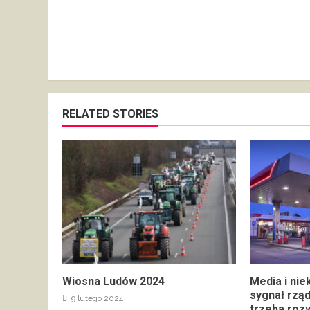
RELATED STORIES
Wiosna Ludów 2024
Media i nie
sygnał rzą
9 lutego 2024
trzeba rozw