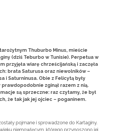
w starożytnym Thuburbo Minus, mieście
iny (dziś Teburbo w Tunisie). Perpetua w
 przyjęła wiarę chrześcijańską i zaczęła
ch: brata Saturusa oraz niewolników –
 i Saturninusa. Obie z Felicytą były
 prawdopodobnie zginął razem z nią.
macje są sprzeczne: raz czytamy, że był
h, że tak jak jej ojciec – poganinem.
zostały pojmane i sprowadzone do Kartaginy.
 wieku niemowlęcym, którego przynoszono jej