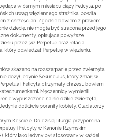
będąca w ósmym miesiącu ciąży Felicyta, po
ańskich uwag więziennego strażnika, powiła
den z chrześcijan. Zgodnie bowiem z prawem
ie dziecię, nie mogła być stracona przed jego
czne dokumenty, opisujące powyższe
ieniu przez św. Perpetuę oraz relacja
, który odwiedzał Perpetuę w więzieniu,
niów skazano na rozszarpanie przez zwierzęta.
 nie dożył jedynie Sekundulus, który zmarł w
erpetua i Felicyta otrzymały chrzest, bowiem
 katechumenkami. Męczennicy wymienili
enie wypuszczono na nie dzikie zwierzęta,
 Jedynie dotkliwie poraniły kobiety. Gladiatorzy
łym Kościele. Do dzisiaj liturgia przypomina
erpetuy i Felicyty w Kanonie Rzymskim
), który jako jedyny był stosowany w każdej