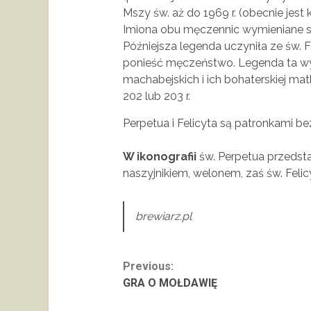
Mszy św. aż do 1969 r. (obecnie jest
Imiona obu męczennic wymieniane są
Późniejsza legenda uczyniła ze św. 
ponieść męczeństwo. Legenda ta wyr
machabejskich i ich bohaterskiej ma
202 lub 203 r.
Perpetua i Felicyta są patronkami b
W ikonografii
św. Perpetua przedsta
naszyjnikiem, welonem, zaś św. Feli
brewiarz.pl
Continue
Previous:
GRA O MOŁDAWIĘ
Reading