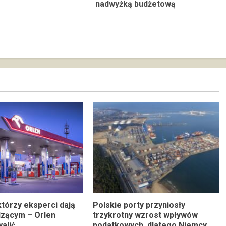
nadwyżką budżetową
którzy eksperci dają
Polskie porty przyniosły
dzącym – Orlen
trzykrotny wzrost wpływów
alić
podatkowych, dlatego Niemcy