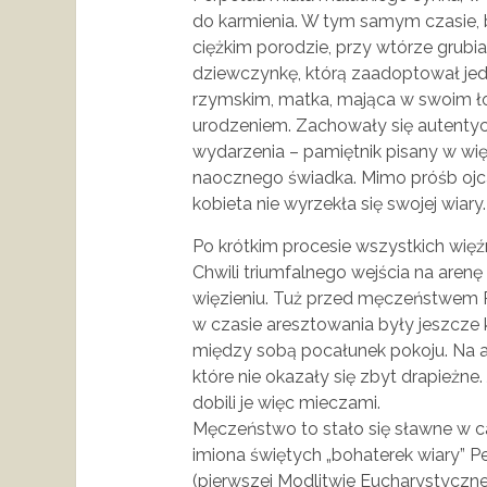
do karmienia. W tym samym czasie, 
ciężkim porodzie, przy wtórze grubi
dziewczynkę, którą zaadoptował je
rzymskim, matka, mająca w swoim łon
urodzeniem. Zachowały się autenty
wydarzenia – pamiętnik pisany w więz
naocznego świadka. Mimo próśb ojca
kobieta nie wyrzekła się swojej wiary.
Po krótkim procesie wszystkich więź
Chwili triumfalnego wejścia na arenę
więzieniu. Tuż przed męczeństwem P
w czasie aresztowania były jeszcze
między sobą pocałunek pokoju. Na ar
które nie okazały się zbyt drapieżne.
dobili je więc mieczami.
Męczeństwo to stało się sławne w ca
imiona świętych „bohaterek wiary” P
(pierwszej Modlitwie Eucharystycznej