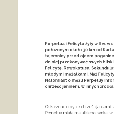
Perpetua i Felicyta żyły w II w. 
położonym około 30 km od Kartag
tajemnicy przed ojcem poganinem
do niej przekonywać swych bliski
Felicytę, Rewokatusa, Sekundulusa
młodymi mężatkami. Mąż Felicyty
Natomiast o mężu Perpetuy infor
chrześcijaninem, w innych źródłac
Oskarżone o bycie chrześcijankami, 
Perpetua miała malutkiego synka, w