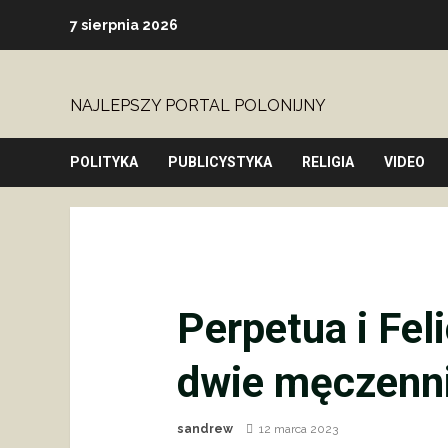
Skip
7 sierpnia 2026
to
content
NAJLEPSZY PORTAL POLONIJNY
POLITYKA
PUBLICYSTYKA
RELIGIA
VIDEO
Perpetua i Fel
dwie męczenni
sandrew
12 marca 2023