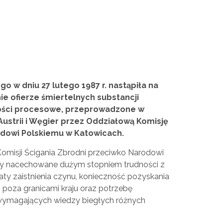
go w dniu 27 lutego 1987 r. nastąpiła na
e ofierze śmiertelnych substancji
ności procesowe, przeprowadzone w
Austrii i Węgier przez Oddziałową Komisję
odowi Polskiemu w Katowicach.
isji Ścigania Zbrodni przeciwko Narodowi
ły nacechowane dużym stopniem trudności z
ty zaistnienia czynu, konieczność pozyskania
oza granicami kraju oraz potrzebę
 wymagających wiedzy biegłych różnych