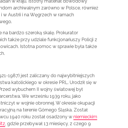
adań w kraju. Istotny materiał dowodowy
ndom archiwalnym zarówno w Polsce, również
i w Austrii i na Węgrzech w ramach
wego.
 na bardzo szeroką skalę. Prokurator
ich także przy udziale funkcjonariuszy Policji z
owicach. Istotna pomoc w sprawie była także
ch.
-1987) jest zaliczany do najwybitniejszych
twa katolickiego w okresie PRL. Urodził się w
 Przed wybuchem II wojny światowej był
rcerstwa. We wrześniu 1939 roku, jako
niczył w wojnie obronnej. W okresie okupacji
iracyjną na terenie Górnego Śląska. Został
rwcu 1940 roku został osadzony w
niemieckim
itz
, gdzie przebywał 13 miesięcy, z czego 9