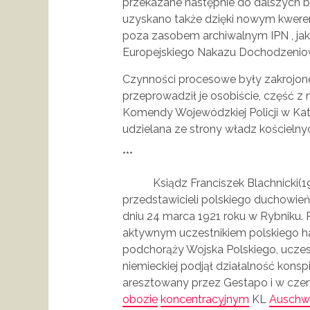
przekazane następnie do dalszych b
uzyskano także dzięki nowym kwere
poza zasobem archiwalnym IPN , jak 
Europejskiego Nakazu Dochodzenio
Czynności procesowe były zakrojone
przeprowadził je osobiście, część z n
Komendy Wojewódzkiej Policji w Kat
udzielana ze strony władz kościelny
***
Ksiądz Franciszek Blachnicki(1921
przedstawicieli polskiego duchowieńs
dniu 24 marca 1921 roku w Rybniku.
aktywnym uczestnikiem polskiego ha
podchorąży Wojska Polskiego, uczest
niemieckiej podjął działalność konsp
aresztowany przez Gestapo i w cze
obozie
koncentracyjnym
KL
Auschw