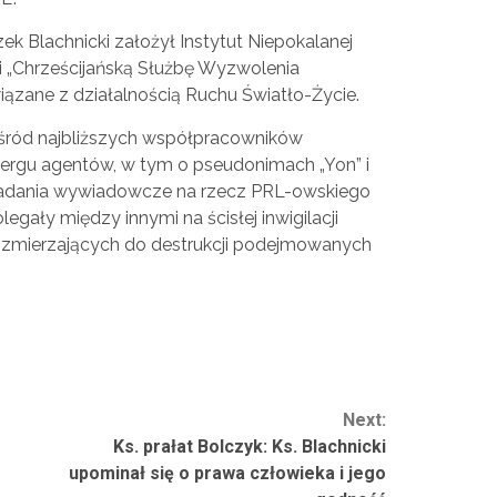
zek Blachnicki założył Instytut Niepokalanej
i „Chrześcijańską Służbę Wyzwolenia
iązane z działalnością Ruchu Światło-Życie.
śród najbliższych współpracowników
bergu agentów, w tym o pseudonimach „Yon” i
zadania wywiadowcze na rzecz PRL-owskiego
egały między innymi na ścisłej inwigilacji
 zmierzających do destrukcji podejmowanych
Next:
Ks. prałat Bolczyk: Ks. Blachnicki
upominał się o prawa człowieka i jego