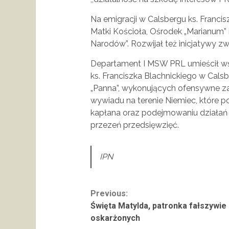
Na emigracji w Calsbergu ks. Francis
Matki Kościoła, Ośrodek „Marianum” 
Narodów”. Rozwijał też inicjatywy zw
Departament I MSW PRL umieścił w
ks. Franciszka Blachnickiego w Cals
„Panna”, wykonujących ofensywne 
wywiadu na terenie Niemiec, które pol
kapłana oraz podejmowaniu działań
przezeń przedsięwzięć.
IPN
Continue
Previous:
Święta Matylda, patronka fałszywie
Reading
oskarżonych