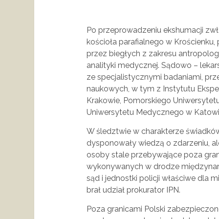
Po przeprowadzeniu ekshumacji zwłok
kościoła parafialnego w Krościenku,
przez biegłych z zakresu antropologi
analityki medycznej. Sądowo – leka
ze specjalistycznymi badaniami, pr
naukowych, w tym z Instytutu Ekspe
Krakowie, Pomorskiego Uniwersytetu
Uniwersytetu Medycznego w Katowi
W śledztwie w charakterze świadków
dysponowały wiedzą o zdarzeniu, al
osoby stale przebywające poza gran
wykonywanych w drodze międzynar
sąd i jednostki policji właściwe dla
brał udział prokurator IPN.
Poza granicami Polski zabezpieczone