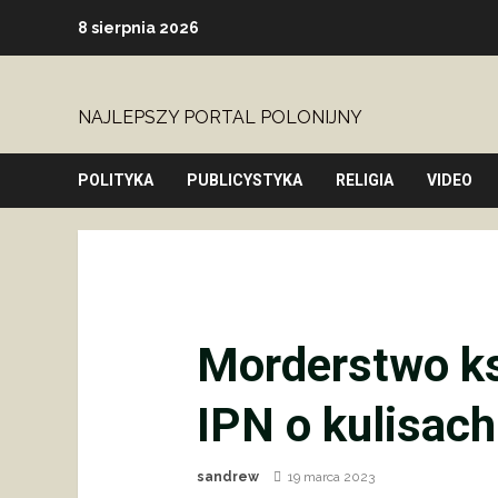
Skip
8 sierpnia 2026
to
content
NAJLEPSZY PORTAL POLONIJNY
POLITYKA
PUBLICYSTYKA
RELIGIA
VIDEO
Morderstwo ks
IPN o kulisac
sandrew
19 marca 2023