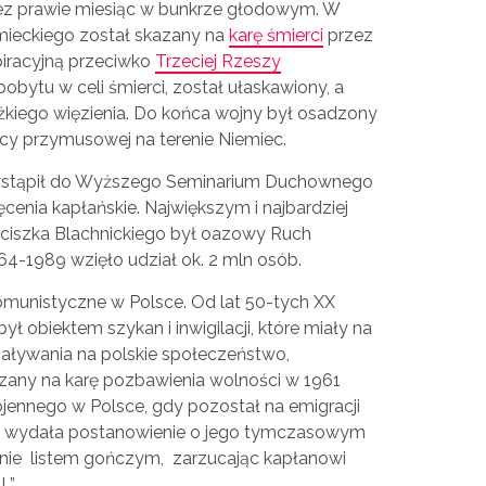
zez prawie miesiąc w bunkrze głodowym. W
mieckiego został skazany na
karę śmierci
przez
piracyjną przeciwko
Trzeciej Rzeszy
pobytu w celi śmierci, został ułaskawiony, a
iężkiego więzienia. Do końca wojny był osadzony
acy przymusowej na terenie Niemiec.
 wstąpił do Wyższego Seminarium Duchownego
ęcenia kapłańskie. Największym i najbardziej
ciszka Blachnickiego był oazowy Ruch
64-1989 wzięło udział ok. 2 mln osób.
munistyczne w Polsce. Od lat 50-tych XX
ył obiektem szykan i inwigilacji, które miały na
iaływania na polskie społeczeństwo,
azany na karę pozbawienia wolności w 1961
jennego w Polsce, gdy pozostał na emigracji
a wydała postanowienie o jego tymczasowym
anie listem gończym, zarzucając kapłanowi
L”.