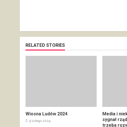
RELATED STORIES
Wiosna Ludów 2024
Media i nie
sygnał rzą
9 lutego 2024
trzeba rozw