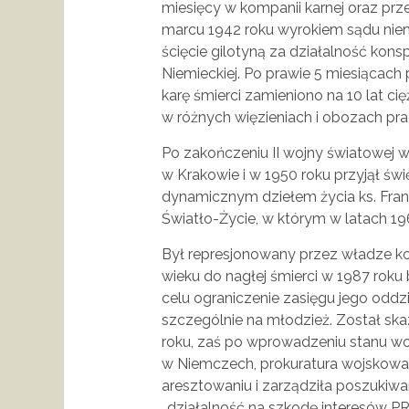
miesięcy w kompanii karnej oraz pr
marcu 1942 roku wyrokiem sądu nie
ścięcie gilotyną za działalność kons
Niemieckiej. Po prawie 5 miesiącach 
karę śmierci zamieniono na 10 lat c
w różnych więzieniach i obozach pr
Po zakończeniu II wojny światowej
w Krakowie i w 1950 roku przyjął świ
dynamicznym dziełem życia ks. Fran
Światło-Życie, w którym w latach 19
Był represjonowany przez władze ko
wieku do nagłej śmierci w 1987 roku b
celu ograniczenie zasięgu jego oddz
szczególnie na młodzież. Został sk
roku, zaś po wprowadzeniu stanu wo
w Niemczech, prokuratura wojskow
aresztowaniu i zarządziła poszukiw
,,działalność na szkodę interesów PR