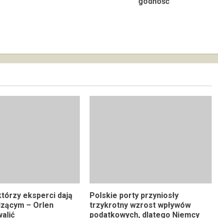
godność
którzy eksperci dają
Polskie porty przyniosły
dzącym – Orlen
trzykrotny wzrost wpływów
alić
podatkowych, dlatego Niemcy