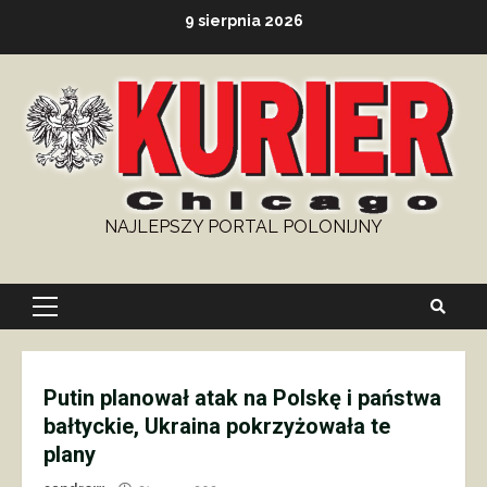
Skip
9 sierpnia 2026
to
content
NAJLEPSZY PORTAL POLONIJNY
Primary
Menu
Putin planował atak na Polskę i państwa
bałtyckie, Ukraina pokrzyżowała te
plany