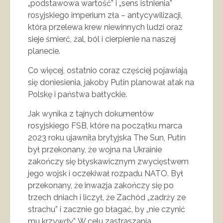
„podstawowa wartość” i „sens istnienia”
rosyjskiego imperium zła – antycywilizacji,
która przelewa krew niewinnych ludzi oraz
sieje śmierć, żal, ból i cierpienie na naszej
planecie.
Co więcej, ostatnio coraz częściej pojawiają
się doniesienia, jakoby Putin planował atak na
Polskę i państwa bałtyckie.
Jak wynika z tajnych dokumentów
rosyjskiego FSB, które na początku marca
2023 roku ujawniła brytyjska The Sun, Putin
był przekonany, że wojna na Ukrainie
zakończy się błyskawicznym zwycięstwem
jego wojsk i oczekiwał rozpadu NATO. Był
przekonany, że inwazja zakończy się po
trzech dniach i liczył, że Zachód „zadrży ze
strachu” i zacznie go błagać, by „nie czynić
mu krzywdy”. W celu zastraszania