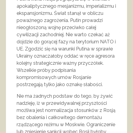
apokaliptycznego mesjanizmu, imperializmu i
ekspansjonizmu. Świat stanął w obliczu
poważnego zagrożenia. Putin prowadzi
nieogłoszoną wojnę przeciwko całej
cywilizacji zachodniej. Nie warto czekać aż
dojdzie do gorącej fazy na terytorium NATO i
UE. Zgodzić się na warunki Putina w sprawie
Ukrainy oznaczałoby oddać w ręce agresora
kolejny strategicznie ważny przyczółek.
Wszelkie próby podpisania
kompromisowych umów Rosjanie
postrzegają tylko jako oznakę słabości.
Nie ma żadnych podstaw do tego, by żywić
nadzieję, iż w przewidywalnej przyszłości
możliwa jest normalizacja stosunków z Rosją
bez obalenia i całkowitego demontażu
rządzącego reżimu w Moskwie. Ograniczenie
lub zniesienie sankcji wobec Rosji byłoby