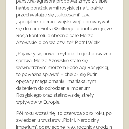
państwa-agresora próbował zmyć z siebie
hańbę porażek armii rosyjskiej na Ukrainie
przechwalając się „sukcesami” tzw.
„specjalnej operacji wojskowej”, porównywał
się do cara Piotra Wielkiego, odnotowując, że
Rosja kontroluje obecnie całe Morze
Azowskie, o co walczył też Piotr I Wielki.
„Pojawiły się nowe terytoria. To jest poważna
sprawa. Morze Azowskie stało się
wewnętrznym morzem Federacji Rosyjskiej,
to poważna sprawa” – chełpił się Putin
opętany megalomanią i maniakalnym
dążeniem do odrodzenia Imperium
Rosyjskiego oraz stalinowskiej strefy
wpływów w Europie.
Pół roku wcześniej, 10 czerwca 2022 roku, po
zwiedzeniu wystawy „Piotr I. Narodziny
imperium”, poświęconej 350. rocznicy urodzin