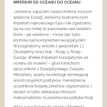
IMPERIUM OD OCEANU DO OCEANU
„Jesteśmy sojuszem zwierzchników, nowych
władców Eurazji. Jesteśmy budowniczymi
imperium najnowszego typu i nie zgadzamy
się na coś mniej niż panowanie nad światem,
które – jak wiadomo – może dać tylko
kontrola nad kontynentem eurazjatyckim.
Wyciągnęliśmy wnioski z geopolityki. […]
Zbudujemy nowy kraj – Rosję-3, Rosję-
Eurazję, Wielkie Imperium Eurazjatyckie od
oceanu do oceanu” – głosi katechizm
opryczników z Eurazjatyckiego Związku
Młodzieży, oparty na ideologii dominującej
wśród rosyjskich polityków, menedżerów,
urzędników bezpieczeństwa i dyplomatów. I
nie jest to tylko deklaracja młodych
maksymalistów, to państwowa polityka Rosji.
Wraz z przyjściem do władzy Władimira