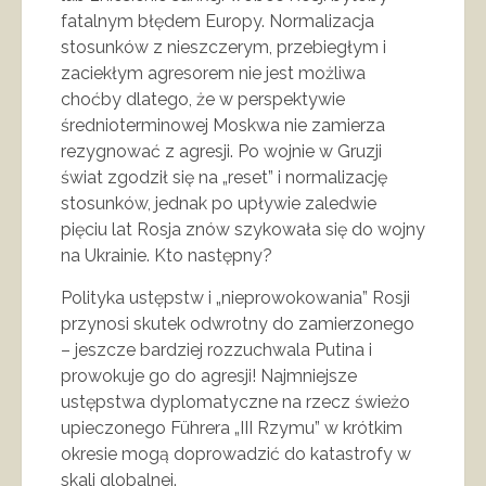
fatalnym błędem Europy. Normalizacja
stosunków z nieszczerym, przebiegłym i
zaciekłym agresorem nie jest możliwa
choćby dlatego, że w perspektywie
średnioterminowej Moskwa nie zamierza
rezygnować z agresji. Po wojnie w Gruzji
świat zgodził się na „reset” i normalizację
stosunków, jednak po upływie zaledwie
pięciu lat Rosja znów szykowała się do wojny
na Ukrainie. Kto następny?
Polityka ustępstw i „nieprowokowania” Rosji
przynosi skutek odwrotny do zamierzonego
– jeszcze bardziej rozzuchwala Putina i
prowokuje go do agresji! Najmniejsze
ustępstwa dyplomatyczne na rzecz świeżo
upieczonego Führera „III Rzymu” w krótkim
okresie mogą doprowadzić do katastrofy w
skali globalnej.