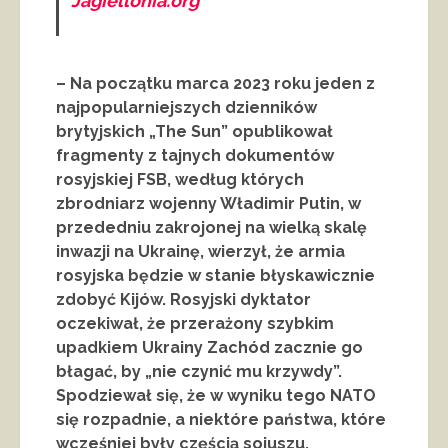
Jagiellonia.org
– Na początku marca 2023 roku jeden z
najpopularniejszych dzienników
brytyjskich „The Sun” opublikował
fragmenty z tajnych dokumentów
rosyjskiej FSB, według których
zbrodniarz wojenny Władimir Putin, w
przededniu zakrojonej na wielką skalę
inwazji na Ukrainę, wierzył, że armia
rosyjska będzie w stanie błyskawicznie
zdobyć Kijów. Rosyjski dyktator
oczekiwał, że przerażony szybkim
upadkiem Ukrainy Zachód zacznie go
błagać, by „nie czynić mu krzywdy”.
Spodziewał się, że w wyniku tego NATO
się rozpadnie, a niektóre państwa, które
wcześniej były częścią sojuszu,