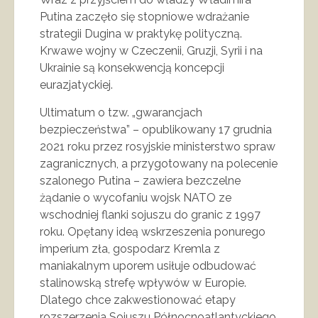
Putina zaczęło się stopniowe wdrażanie
strategii Dugina w praktykę polityczną.
Krwawe wojny w Czeczenii, Gruzji, Syrii i na
Ukrainie są konsekwencją koncepcji
eurazjatyckiej.
Ultimatum o tzw. „gwarancjach
bezpieczeństwa” – opublikowany 17 grudnia
2021 roku przez rosyjskie ministerstwo spraw
zagranicznych, a przygotowany na polecenie
szalonego Putina – zawiera bezczelne
żądanie o wycofaniu wojsk NATO ze
wschodniej flanki sojuszu do granic z 1997
roku. Opętany ideą wskrzeszenia ponurego
imperium zła, gospodarz Kremla z
maniakalnym uporem usiłuje odbudować
stalinowską strefę wpływów w Europie.
Dlatego chce zakwestionować etapy
rozszerzenia Sojuszu Północnoatlantyckiego