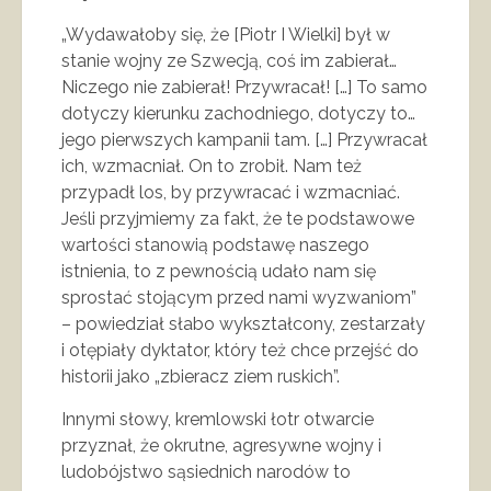
„Wydawałoby się, że [Piotr I Wielki] był w
stanie wojny ze Szwecją, coś im zabierał…
Niczego nie zabierał! Przywracał! […] To samo
dotyczy kierunku zachodniego, dotyczy to…
jego pierwszych kampanii tam. […] Przywracał
ich, wzmacniał. On to zrobił. Nam też
przypadł los, by przywracać i wzmacniać.
Jeśli przyjmiemy za fakt, że te podstawowe
wartości stanowią podstawę naszego
istnienia, to z pewnością udało nam się
sprostać stojącym przed nami wyzwaniom”
– powiedział słabo wykształcony, zestarzały
i otępiały dyktator, który też chce przejść do
historii jako „zbieracz ziem ruskich”.
Innymi słowy, kremlowski łotr otwarcie
przyznał, że okrutne, agresywne wojny i
ludobójstwo sąsiednich narodów to