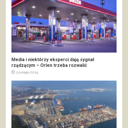
Media i niektórzy eksperci dają sygnał
rządzącym – Orlen trzeba rozwalić
9 lutego 2024