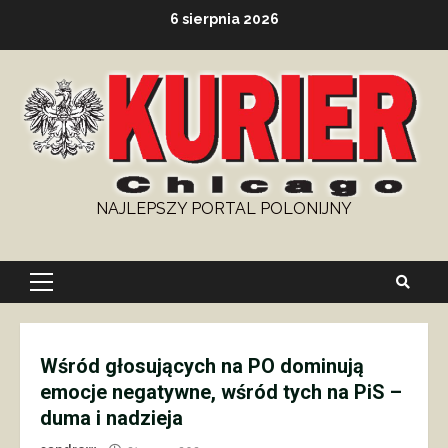
Skip
6 sierpnia 2026
to
content
NAJLEPSZY PORTAL POLONIJNY
Primary
Menu
Wśród głosujących na PO dominują
emocje negatywne, wśród tych na PiS –
duma i nadzieja