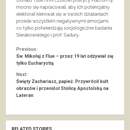
Donald Tusk i inni czołowi politycy Platformy,
mocno się napracowali, aby ich potencjalny
elektorat kierował się w swoich działaniach
przede wszystkim negatywnymi emocjami,
co tylko potwierdzają socjologiczne badania
Sierakowskiego i prof. Sadury.
Continue
Previous:
Św. Mikołaj z Flue – przez 19 lat odżywiał się
Reading
tylko Eucharystią
Next:
Święty Zachariasz, papież. Przywrócił kult
obrazów i przeniósł Stolicę Apostolską na
Lateran
RELATED STORIES